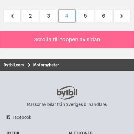
2
3
4
5
6
Scrolla till toppen av sidan
Bytbil.com
Motornyheter
Massor av bilar från Sveriges bilhandlare.
Facebook
BYTBIL
MITT KONTO