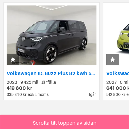
Volkswagen ID. Buzz Plus 82 kWh 5-Sits Värm Drag B-Kam MOMS
2023
9 425 mil
Järfälla
2027
0 mi
|
|
|
419 800 kr
641 000 
335 840 kr
exkl. moms
512 800 kr
e
Igår
Scrolla till toppen av sidan