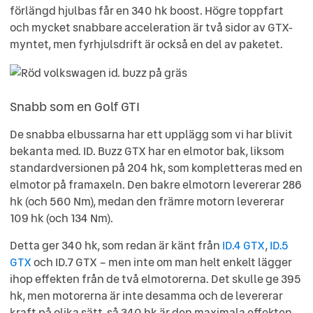
förlängd hjulbas får en 340 hk boost. Högre toppfart
och mycket snabbare acceleration är två sidor av GTX-
myntet, men fyrhjulsdrift är också en del av paketet.
Snabb som en Golf GTI
De snabba elbussarna har ett upplägg som vi har blivit
bekanta med. ID. Buzz GTX har en elmotor bak, liksom
standardversionen på 204 hk, som kompletteras med en
elmotor på framaxeln. Den bakre elmotorn levererar 286
hk (och 560 Nm), medan den främre motorn levererar
109 hk (och 134 Nm).
Detta ger 340 hk, som redan är känt från
ID.4 GTX
,
ID.5
GTX
och ID.7 GTX – men inte om man helt enkelt lägger
ihop effekten från de två elmotorerna. Det skulle ge 395
hk, men motorerna är inte desamma och de levererar
kraft på olika sätt, så 340 hk är den maximala effekten.