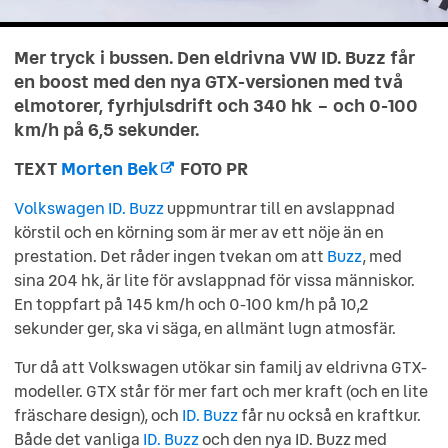
Mer tryck i bussen. Den eldrivna VW ID. Buzz får
en boost med den nya GTX-versionen med två
elmotorer, fyrhjulsdrift och 340 hk – och 0-100
km/h på 6,5 sekunder.
TEXT
Morten Bek
FOTO
PR
Volkswagen ID. Buzz
uppmuntrar till en avslappnad
körstil och en körning som är mer av ett nöje än en
prestation. Det råder ingen tvekan om att
Buzz
, med
sina 204 hk, är lite för avslappnad för vissa människor.
En toppfart på 145 km/h och 0-100 km/h på 10,2
sekunder ger, ska vi säga, en allmänt lugn atmosfär.
Tur då att Volkswagen utökar sin familj av eldrivna GTX-
modeller. GTX står för mer fart och mer kraft (och en lite
fräschare design), och
ID. Buzz
får nu också en kraftkur.
Både det vanliga
ID. Buzz
och den nya ID. Buzz med