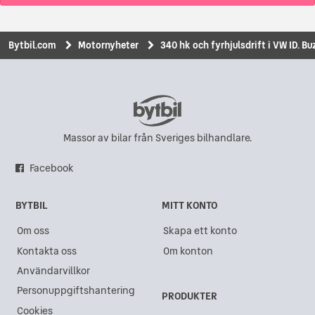
Bytbil.com
Motornyheter
340 hk och fyrhjulsdrift i VW ID. B
Massor av bilar från Sveriges bilhandlare.
Facebook
BYTBIL
MITT KONTO
Om oss
Skapa ett konto
Kontakta oss
Om konton
Användarvillkor
Personuppgiftshantering
PRODUKTER
Cookies