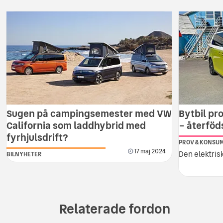
Sugen på campingsemester med VW
Bytbil pr
California som laddhybrid med
– återföd
fyrhjulsdrift?
PROV & KONSU
17 maj 2024
Den elektris
BILNYHETER
Relaterade fordon