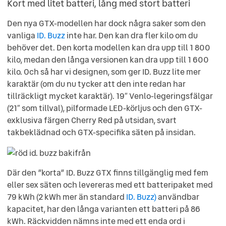
Kort med litet batteri, lång med stort batteri
Den nya GTX-modellen har dock några saker som den
vanliga
ID. Buzz
inte har. Den kan dra fler kilo om du
behöver det. Den korta modellen kan dra upp till 1 800
kilo, medan den långa versionen kan dra upp till 1 600
kilo. Och så har vi designen, som ger ID. Buzz lite mer
karaktär (om du nu tycker att den inte redan har
tillräckligt mycket karaktär). 19″ Venlo-legeringsfälgar
(21″ som tillval), pilformade LED-körljus och den GTX-
exklusiva färgen Cherry Red på utsidan, svart
takbeklädnad och GTX-specifika säten på insidan.
Där den ”korta” ID. Buzz GTX finns tillgänglig med fem
eller sex säten och levereras med ett batteripaket med
79 kWh (2 kWh mer än standard
ID. Buzz)
användbar
kapacitet, har den långa varianten ett batteri på 86
kWh. Räckvidden nämns inte med ett enda ord i