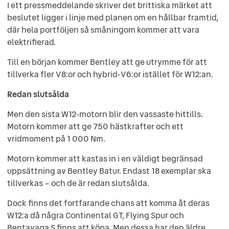
I ett pressmeddelande skriver det brittiska märket att
beslutet ligger i linje med planen om en hållbar framtid,
där hela portföljen så småningom kommer att vara
elektrifierad.
Till en början kommer Bentley att ge utrymme för att
tillverka fler V8:or och hybrid-V6:or istället för W12:an.
Redan slutsålda
Men den sista W12-motorn blir den vassaste hittills.
Motorn kommer att ge 750 hästkrafter och ett
vridmoment på 1 000 Nm.
Motorn kommer att kastas in i en väldigt begränsad
uppsättning av Bentley Batur. Endast 18 exemplar ska
tillverkas – och de är redan slutsålda.
Dock finns det fortfarande chans att komma åt deras
W12:a då några Continental GT, Flying Spur och
Bentayaga S finns att köpa. Men dessa har den äldre