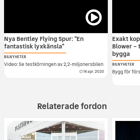
Nya Bentley Flying Spur: "En
Exakt kop
fantastisk lyxkänsla"
Blower – 
bygga
BILNYHETER
Video: Se testkörningen av 2,2-miljonersbilen
BILNYHETER
Bygg för för
14 apr. 2020
Relaterade fordon