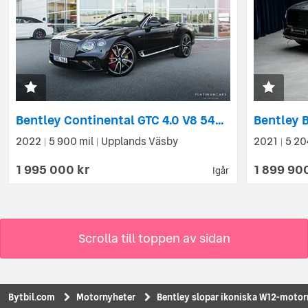
Bentley Continental GTC 4.0 V8 549hk / Kolfiber / Sv.Såld / Massage
2022
5 900 mil
Upplands Väsby
2021
5 20
|
|
|
1 995 000 kr
1 899 90
Igår
Scrolla till toppen av sidan
Bytbil.com
Motornyheter
Bentley slopar ikoniska W12-motorn