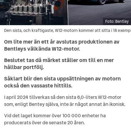
Bentley
Den sista, och kraftigaste, W12-motorn kommer att sitta i 18 exemp
Den sista, och kraftigaste, W12-motorn kommer att sitta i 18
exemplar av Bentley Batur.
Om lite mer än ett år avslutas produktionen av
Bentleys välkända W12-motor.
Beslutet tas då märket ställer om till en mer
hållbar portfölj.
Såklart blir den sista uppsättningen av motorn
också den vassaste hittills.
I april 2024 tillverkas så den sista 6,0-liters W12-motor
som, enligt Bentey själva, inte är något annat än ikonisk.
Vid det laget kommer över 100 000 enheter ha
producerats över de senaste 20 åren.