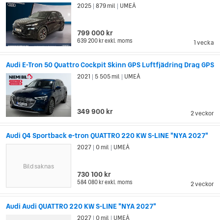
2025
879 mil
UMEÅ
|
|
799 000 kr
639 200 kr
exkl. moms
1 vecka
Audi E-Tron 50 Quattro Cockpit Skinn GPS Luftfjädring Drag GPS
2021
5 505 mil
UMEÅ
|
|
349 900 kr
2 veckor
Audi Q4 Sportback e-tron QUATTRO 220 KW S-LINE "NYA 2027"
2027
0 mil
UMEÅ
|
|
Bild saknas
730 100 kr
584 080 kr
exkl. moms
2 veckor
Audi Audi QUATTRO 220 KW S-LINE "NYA 2027"
2027
0 mil
UMEÅ
|
|