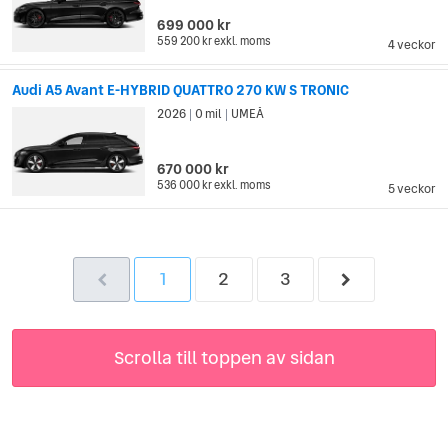
699 000 kr
559 200 kr
exkl. moms
4 veckor
Audi A5 Avant E-HYBRID QUATTRO 270 KW S TRONIC
2026
0 mil
UMEÅ
|
|
670 000 kr
536 000 kr
exkl. moms
5 veckor
1
2
3
Scrolla till toppen av sidan