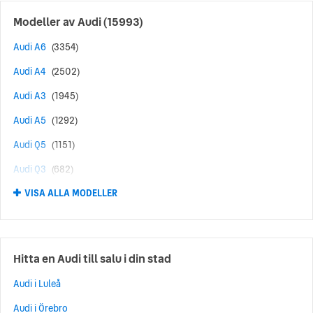
Modeller av
Audi
(15993)
Audi A6
(3354)
Audi A4
(2502)
Audi A3
(1945)
Audi A5
(1292)
Audi Q5
(1151)
Audi Q3
(682)
VISA ALLA MODELLER
Audi Q7
(571)
Audi A1
(492)
Audi Q8
(397)
Hitta en Audi till salu i din stad
Audi RS6
(369)
Audi i Luleå
Audi A7
(309)
Audi i Örebro