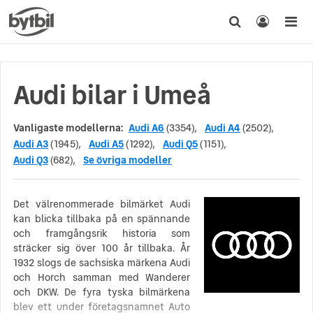
Audi bilar i Umeå
Vanligaste modellerna:
Audi A6
(3354),
Audi A4
(2502),
Audi A3
(1945),
Audi A5
(1292),
Audi Q5
(1151),
Audi Q3
(682),
Se övriga modeller
Det välrenommerade bilmärket Audi
kan blicka tillbaka på en spännande
och framgångsrik historia som
sträcker sig över 100 år tillbaka. År
1932 slogs de sachsiska märkena Audi
och Horch samman med Wanderer
och DKW. De fyra tyska bilmärkena
blev ett under företagsnamnet Auto