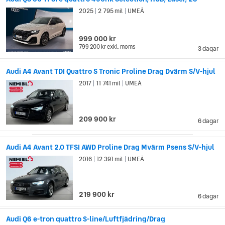
2025
2 795 mil
UMEÅ
|
|
999 000 kr
799 200 kr
exkl. moms
3 dagar
Audi A4 Avant TDI Quattro S Tronic Proline Drag Dvärm S/V-hjul
2017
11 741 mil
UMEÅ
|
|
209 900 kr
6 dagar
Audi A4 Avant 2.0 TFSI AWD Proline Drag Mvärm Psens S/V-hjul
2016
12 391 mil
UMEÅ
|
|
219 900 kr
6 dagar
Audi Q6 e-tron quattro S-line/Luftfjädring/Drag