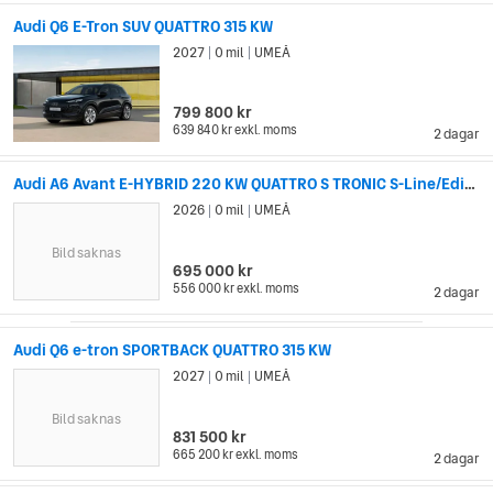
Audi Q6 E-Tron SUV QUATTRO 315 KW
2027
0 mil
UMEÅ
|
|
799 800 kr
639 840 kr
exkl. moms
2 dagar
Audi A6 Avant E-HYBRID 220 KW QUATTRO S TRONIC S-Line/Edition On
2026
0 mil
UMEÅ
|
|
Bild saknas
695 000 kr
556 000 kr
exkl. moms
2 dagar
Audi Q6 e-tron SPORTBACK QUATTRO 315 KW
2027
0 mil
UMEÅ
|
|
Bild saknas
831 500 kr
665 200 kr
exkl. moms
2 dagar