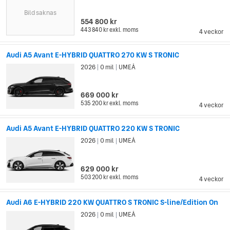
Bild saknas
554 800 kr
443 840 kr
exkl. moms
4 veckor
Audi A5 Avant E-HYBRID QUATTRO 270 KW S TRONIC
2026
0 mil
UMEÅ
|
|
669 000 kr
535 200 kr
exkl. moms
4 veckor
Audi A5 Avant E-HYBRID QUATTRO 220 KW S TRONIC
2026
0 mil
UMEÅ
|
|
629 000 kr
503 200 kr
exkl. moms
4 veckor
Audi A6 E-HYBRID 220 KW QUATTRO S TRONIC S-line/Edition On
2026
0 mil
UMEÅ
|
|