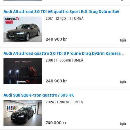
största succéer genom tiderna med stora framgångar i
rallyvärlden. I dag är Audi synonymt med Quattro och en
Audi A6 allroad 3.0 TDI V6 quattro Sport Edt Drag Dvärm SoV
framgångsrik teknik för fyrhjulsdrift. Sloganen ”Vorsprung
2017
12 420 mil
UMEÅ
|
|
durch Technik” (försprång genom teknik) har varit, och är,
fortfarande ett av Audis starka framgångsrecept. Med
banbrytande teknik och innovativ design sätter Audi normen
249 900 kr
för andra bilmärken.
Igår
Audi A4 allroad quattro 2.0 TDI S Proline Drag Dvärm Kamera SoV
2018
11 356 mil
UMEÅ
|
|
249 900 kr
Igår
Audi SQ8 SQ8 e-tron quattro / 503 HK
2024
1 780 mil
UMEÅ
|
|
749 000 kr
Igår