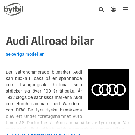
Audi Allroad bilar
Se övriga modeller
Det välrenommerade bilmärket Audi
kan blicka tillbaka på en spännande
och framgångsrik historia som
sträcker sig över 100 år tillbaka. År
1932 slogs de sachsiska märkena Audi
och Horch samman med Wanderer
och DKW. De fyra tyska bilmärkena
blev ett under företagsnamnet Auto
Union AG. Därför består Audis firmamärke av fyra ringar. Var
och en står för de olika bilmärkena som slogs samman till en.