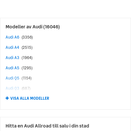
durch Technik” (försprång genom teknik) har varit, och är,
fortfarande ett av Audis starka framgångsrecept. Med
banbrytande teknik och innovativ design sätter Audi normen
för andra bilmärken.
Modeller av
Audi
(16046)
Audi A6
(3356)
Audi A4
(2515)
Audi A3
(1964)
Audi A5
(1295)
Audi Q5
(1154)
Audi Q3
(687)
VISA ALLA MODELLER
Audi Q7
(570)
Audi A1
(494)
Audi Q8
(400)
Hitta en Audi Allroad till salu i din stad
Audi RS6
(369)