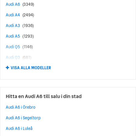
Audi A6
(3349)
Audi A4
(2494)
Audi A3
(1936)
Audi A5
(1293)
Audi Q5
(1146)
Audi Q3
(681)
VISA ALLA MODELLER
Audi Q7
(572)
Audi A1
(491)
Audi Q8
(399)
Hitta en Audi A6 till salu i din stad
Audi RS6
(368)
Audi A6 i Örebro
Audi A7
(309)
Audi A6 i Segeltorp
Audi E-Tron
(276)
Audi A6 i Luleå
Audi Q2
(220)