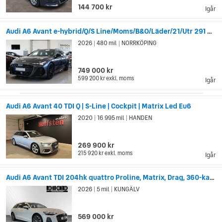
144 700 kr
Igår
Audi A6 Avant e-hybrid/Q/S Line/Moms/B&O/Läder/21/Utr 291 200:-
2026
480 mil
NORRKÖPING
|
|
749 000 kr
599 200 kr
exkl. moms
Igår
Audi A6 Avant 40 TDI Q | S-Line | Cockpit | Matrix Led Eu6
2020
16 995 mil
HANDEN
|
|
269 900 kr
215 920 kr
exkl. moms
Igår
Audi A6 Avant TDI 204hk quattro Proline, Matrix, Drag, 360-kamer
2026
5 mil
KUNGÄLV
|
|
569 000 kr