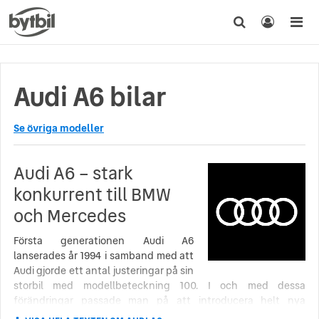
Audi A6 bilar
Se övriga modeller
Audi A6 – stark
konkurrent till BMW
och Mercedes
Första generationen Audi A6
lanserades år 1994 i samband med att
Audi gjorde ett antal justeringar på sin
storbil med modellbeteckning 100. I och med dessa
förändringar passade man på att introducera helt nya
beteckningar och Audi 100 blev då Audi A6. År 2011 var det