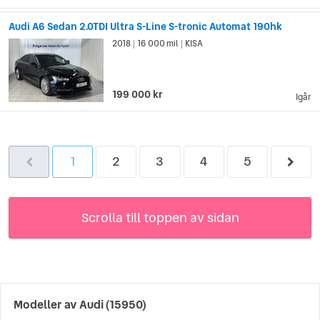
Audi A6 Sedan 2.0TDI Ultra S-Line S-tronic Automat 190hk
2018
16 000 mil
KISA
|
|
199 000 kr
Igår
1
2
3
4
5
Scrolla till toppen av sidan
Modeller av
Audi
(15950)