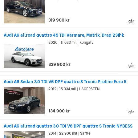
319 900 kr
Igår
Audi A6 allroad quattro 45 TDI Värmare, Matrix, Drag 231hk
2020
11 633 mil
Kungälv
|
|
339 900 kr
Igår
Audi A6 Sedan 3.0 TDI V6 DPF quattro S Tronic Proline Euro 5
2012
15 334 mil
HÄGERSTEN
|
|
134 900 kr
Igår
Audi A6 allroad quattro 3.0 TDI V6 DPF quattro S Tronic NYBESS
2014
22 900 mil
Säffle
|
|