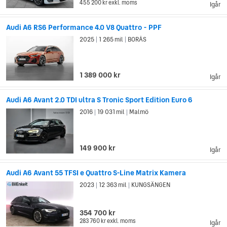
455 200 kr
exkl. moms
Igår
Audi A6 RS6 Performance 4.0 V8 Quattro - PPF
2025
1 265 mil
BORÅS
|
|
1 389 000 kr
Igår
Audi A6 Avant 2.0 TDI ultra S Tronic Sport Edition Euro 6
2016
19 031 mil
Malmö
|
|
149 900 kr
Igår
Audi A6 Avant 55 TFSI e Quattro S-Line Matrix Kamera
2023
12 363 mil
KUNGSÄNGEN
|
|
354 700 kr
283 760 kr
exkl. moms
Igår