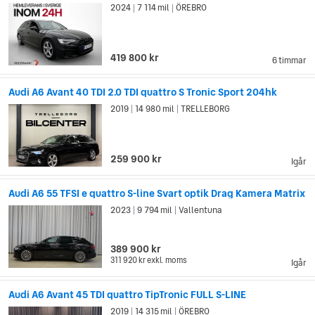
en svårmanövrerad situation påbörjar bilen till viss del en
2024
7 114 mil
ÖREBRO
|
|
inbromsning och förstärker förarens bromsingrepp.
Effektiv belysning med Matrix LED
419 800 kr
6 timmar
Audi A6 har en mycket effektiv belysning med nyheten Matrix
Audi A6 Avant 40 TDI 2.0 TDI quattro S Tronic Sport 204hk
LED, som består av flera styrda ljusdioder. Helljuset är en
efterlängtad innovation då det maskerar mötande trafik men
2019
14 980 mil
TRELLEBORG
|
|
fortsätter att lysa med full kraft runt omkring. Det ger dig en
oöverträfflig sikt vid kvälls- och nattkörning. LED-tekniken
kommer automatiskt att aktiveras i hastigheter över 60 km/h i
259 900 kr
Igår
stan och 30 km/h utanför bebyggda områden.
Audi A6 55 TFSI e quattro S-line Svart optik Drag Kamera Matrix
Audi A6 fungerar lika bra i stadstrafik som för barnfamiljens
utflykter. Med generösa utrymmen och smarta funktioner åker
2023
9 794 mil
Vallentuna
|
|
du och din familj tryggt i Audi A6.
389 900 kr
311 920 kr
exkl. moms
Igår
Audi A6 Avant 45 TDI quattro TipTronic FULL S-LINE
2019
14 315 mil
ÖREBRO
|
|