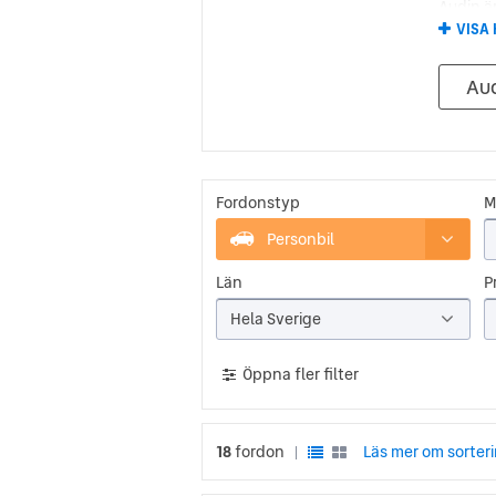
Audin ä
serier d
VISA 
favorit
Au
Förs
Audi Qua
Audis s
och en 
varit, 
sätter 
Fordonstyp
M
Personbil
Län
Pr
Hela Sverige
Öppna fler filter
18
fordon
Läs mer om sorter
|