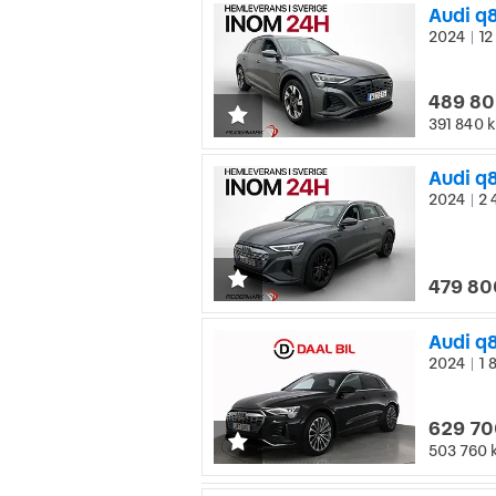
Audi q
2024
12
|
489 80
391 840 k
Audi q
2024
2 
|
479 80
2024
1 
|
629 70
503 760 