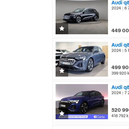
Audi q
2024
6 
|
449 00
Audi q8
2024
5 
|
499 90
399 920 
Audi q8
2024
7 
|
520 99
416 792 k