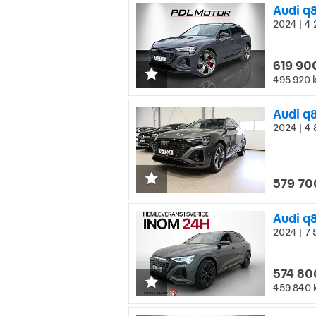
Audi q8
2024
4 
|
619 90
495 920 
2024
4 
|
579 70
Audi q
2024
7 
|
574 80
459 840 