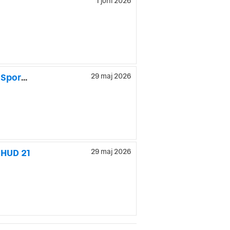
1 juni 2026
Audi q8-e-tron Sportback Moms 55 Quattro S-Line Pano B O Sportstol 22
29 maj 2026
 HUD 21
29 maj 2026