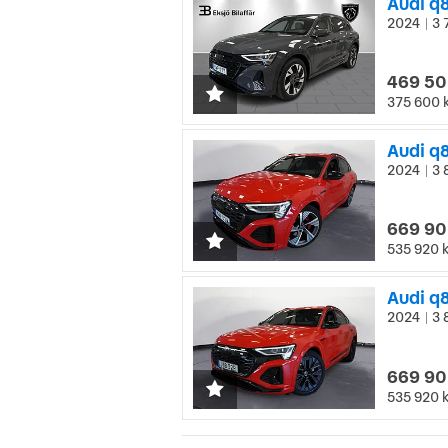
Audi q8
2024
3 
|
469 50
375 600 
2024
3 
|
669 90
535 920 
Audi q
2024
3 
|
669 90
535 920 