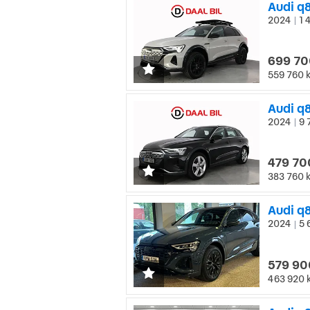
2024
1 
|
699 70
559 760 
2024
9 
|
479 70
383 760 
Audi q8
2024
5 
|
579 90
463 920 