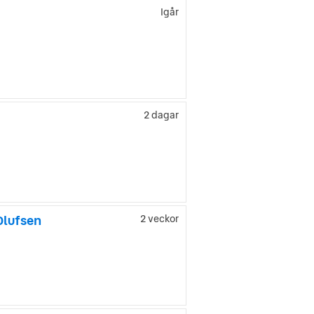
Igår
2 dagar
Olufsen
2 veckor