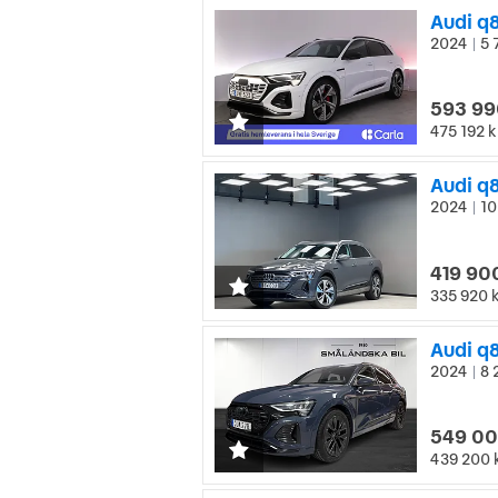
Audi q
2024
5 
|
593 99
475 192 k
Audi q
2024
10
|
419 90
335 920 
Audi q8
2024
8 
|
549 00
439 200 