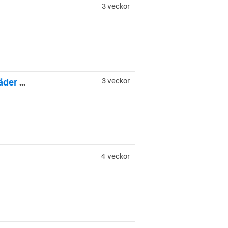
3 veckor
Audi q8-e-tron Q8 55 e-tron quattro S line Drag Pano 360° Läder 408hk
3 veckor
4 veckor