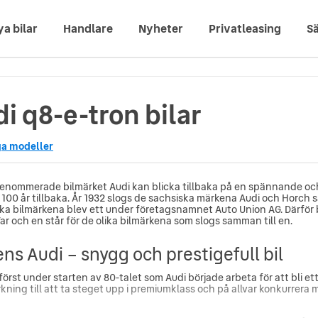
ya bilar
Handlare
Nyheter
Privatleasing
Sä
i q8-e-tron bilar
ga modeller
renommerade bilmärket Audi kan blicka tillbaka på en spännande och
r 100 år tillbaka. År 1932 slogs de sachsiska märkena Audi och Hor
ska bilmärkena blev ett under företagsnamnet Auto Union AG. Därför 
Var och en står för de olika bilmärkena som slogs samman till en.
ns Audi – snygg och prestigefull bil
först under starten av 80-talet som Audi började arbeta för att bli et
verkning till att ta steget upp i premiumklass och på allvar konkurr