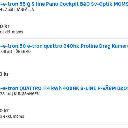
8-e-tron 55 Q S line Pano Cockpit B&O Sv-Optik MOM
 427 mil
JÄRFÄLLA
|
0 kr
r
exkl. moms
8-e-tron 50 e-tron quattro 340hk Proline Drag Kamer
408 mil
ÖREBRO
|
0 kr
878 mil
KUNGSÄNGEN
|
0 kr
kr
exkl. moms