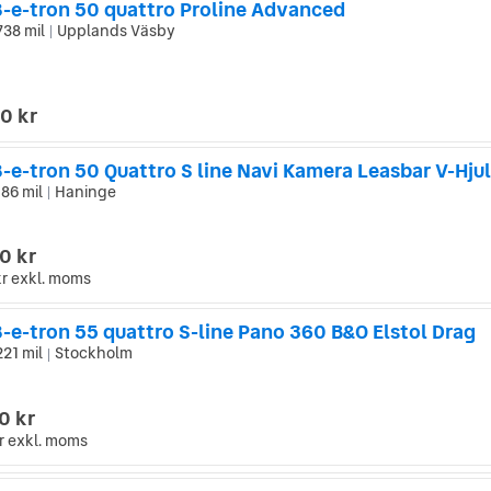
8-e-tron 50 quattro Proline Advanced
738 mil
Upplands Väsby
|
0 kr
-e-tron 50 Quattro S line Navi Kamera Leasbar V-Hjul
186 mil
Haninge
|
0 kr
kr
exkl. moms
-e-tron 55 quattro S-line Pano 360 B&O Elstol Drag
221 mil
Stockholm
|
0 kr
r
exkl. moms