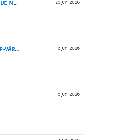
Audi q8-e-tron 55 114kWh DAKAR PANO B&O-3D LUFT DRAG HUD MOMS
23 juni 2026
Audi q8-e-tron 55 QUATTRO 408HK 114kWh DRAG B-KAMERA P-VÄRM LÄDER NAV
16 juni 2026
15 juni 2026