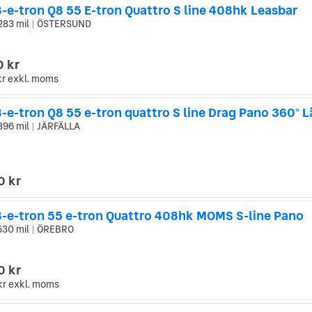
-e-tron Q8 55 E-tron Quattro S line 408hk Leasbar
283 mil
ÖSTERSUND
|
0 kr
kr
exkl. moms
896 mil
JÄRFÄLLA
|
0 kr
8-e-tron 55 e-tron Quattro 408hk MOMS S-line Pano
530 mil
ÖREBRO
|
0 kr
kr
exkl. moms