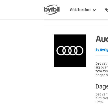
Sök fordon
N
Aud
Se övri
Det väl
sig öve
fyra ty
ringar. 
Dage
Det var 
biltill
BMW.