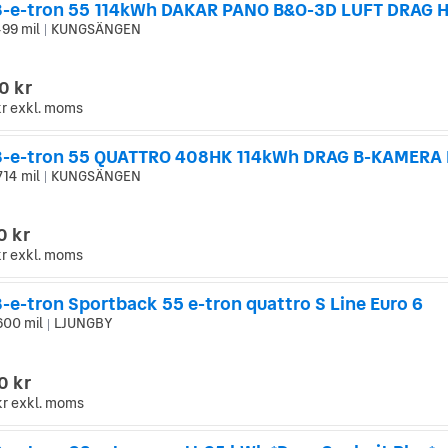
499 mil
KUNGSÄNGEN
|
0 kr
kr
exkl. moms
714 mil
KUNGSÄNGEN
|
0 kr
kr
exkl. moms
-e-tron Sportback 55 e-tron quattro S Line Euro 6
600 mil
LJUNGBY
|
0 kr
kr
exkl. moms