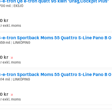
-e-tron Q8 e-tron quatt 95 kWh *Drag,Cockpit Plus*
700 mil
EKSJÖ
|
0 kr
kr
exkl. moms
859 mil
LINKÖPING
|
0 kr
kr
exkl. moms
8-e-tron Sportback Moms 55 Quattro S-Line Pano B O
814 mil
LINKÖPING
|
0 kr
kr
exkl. moms