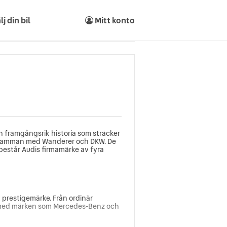
lj din bil
Mitt konto
 framgångsrik historia som sträcker
ch samman med Wanderer och DKW. De
består Audis firmamärke av fyra
t prestigemärke. Från ordinär
era med märken som Mercedes-Benz och