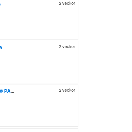
S
2 veckor
a
2 veckor
Audi q8-e-tron QUATTRO 114 kWh 408HK S-LINE P-VÄRM B&O® PANO LUFTFJÄD
2 veckor