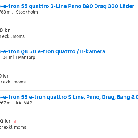
8-e-tron 55 quattro S-Line Pano B&O Drag 360 Läder
788 mil
Stockholm
|
0 kr
r
exkl. moms
8-e-tron Q8 50 e-tron quattro / B-kamera
 104 mil
Mantorp
|
0 kr
kr
exkl. moms
-e-tron 55 e-tron quattro S Line, Pano, Drag, Bang & 
267 mil
KALMAR
|
0 kr
kr
exkl. moms