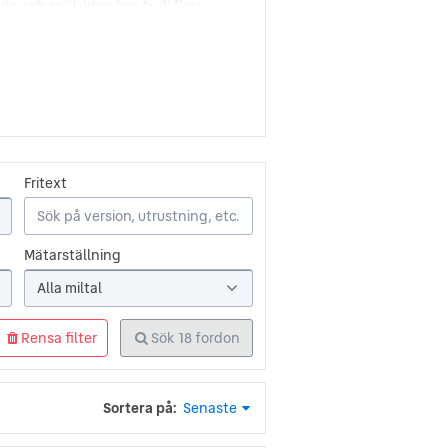
e och rejäl. Idag har Audi flera
 bilar. Det är enkelt att finna en
en fyrhjulsdriven sportbil och en av
 dag är Audi synonymt med Quattro
chnik” (försprång genom teknik) har
tande teknik och innovativ design
Fritext
Mätarställning
Alla miltal
Rensa filter
Sök
18
fordon
Sortera på:
Senaste