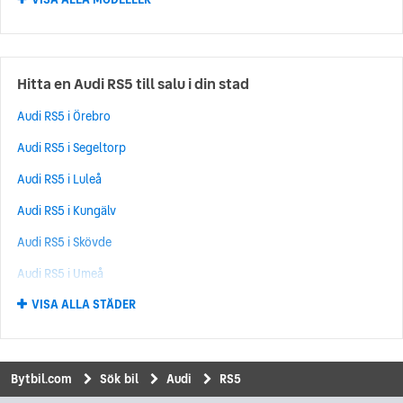
Audi Q7
(572)
Audi A1
(490)
Audi Q8
(399)
Hitta en Audi RS5 till salu i din stad
Audi RS6
(368)
Audi RS5 i Örebro
Audi A7
(309)
Audi RS5 i Segeltorp
Audi E-Tron
(275)
Audi RS5 i Luleå
Audi Q2
(220)
Audi RS5 i Kungälv
Audi Q4
(219)
Audi RS5 i Skövde
Audi RS3
(207)
Audi RS5 i Umeå
Audi R8
(190)
VISA ALLA STÄDER
Audi RS5 i Norrköping
Audi Q4 E-Tron
(177)
Audi RS5 i Upplands Väsby
Audi TT
(131)
Audi RS5 i Kungsbacka
Audi A8
(124)
Bytbil.com
Sök bil
Audi
RS5
Audi RS5 i Uddevalla