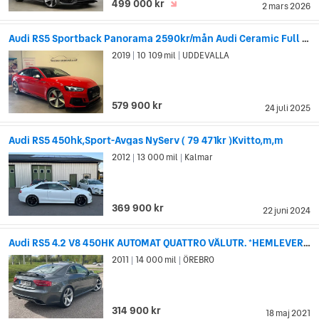
499 000 kr
2 mars 2026
Audi RS5 Sportback Panorama 2590kr/mån Audi Ceramic Full Spec
2019
10 109 mil
UDDEVALLA
|
|
579 900 kr
24 juli 2025
Audi RS5 450hk,Sport-Avgas NyServ ( 79 471kr )Kvitto,m,m
2012
13 000 mil
Kalmar
|
|
369 900 kr
22 juni 2024
Audi RS5 4.2 V8 450HK AUTOMAT QUATTRO VÄLUTR. *HEMLEVERANS*
2011
14 000 mil
ÖREBRO
|
|
314 900 kr
18 maj 2021