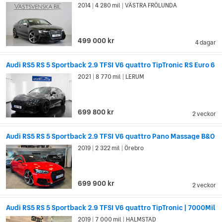
2014
4 280 mil
VÄSTRA FRÖLUNDA
|
|
durch Technik” (försprång genom teknik) har varit, och är,
fortfarande ett av Audis starka framgångsrecept. Med
banbrytande teknik och innovativ design sätter Audi normen
499 000 kr
för andra bilmärken.
4 dagar
Audi RS5 RS 5 Sportback 2.9 TFSI V6 quattro TipTronic RS Euro 6
2021
8 770 mil
LERUM
|
|
699 800 kr
2 veckor
Audi RS5 RS 5 Sportback 2.9 TFSI V6 quattro Pano Massage B&O
2019
2 322 mil
Örebro
|
|
699 900 kr
2 veckor
Audi RS5 RS 5 Sportback 2.9 TFSI V6 quattro TipTronic | 7000Mil
2019
7 000 mil
HALMSTAD
|
|