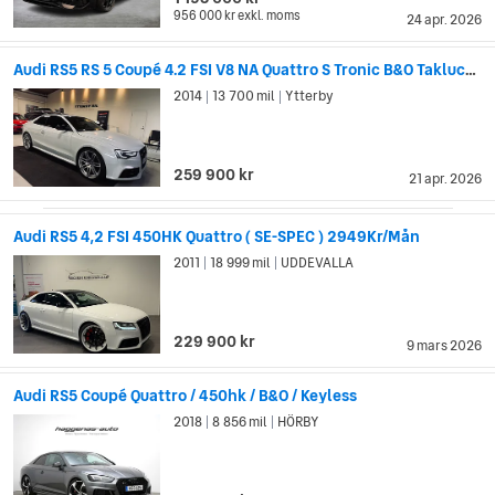
956 000 kr
exkl. moms
24 apr. 2026
Audi RS5 RS 5 Coupé 4.2 FSI V8 NA Quattro S Tronic B&O Taklucka
2014
13 700 mil
Ytterby
|
|
259 900 kr
21 apr. 2026
Audi RS5 4,2 FSI 450HK Quattro ( SE-SPEC ) 2949Kr/Mån
2011
18 999 mil
UDDEVALLA
|
|
229 900 kr
9 mars 2026
Audi RS5 Coupé Quattro / 450hk / B&O / Keyless
2018
8 856 mil
HÖRBY
|
|