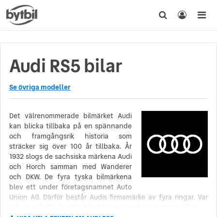
Audi RS5 bilar
Se övriga modeller
Det välrenommerade bilmärket Audi
kan blicka tillbaka på en spännande
och framgångsrik historia som
sträcker sig över 100 år tillbaka. År
1932 slogs de sachsiska märkena Audi
och Horch samman med Wanderer
och DKW. De fyra tyska bilmärkena
blev ett under företagsnamnet Auto
Union AG. Därför består Audis firmamärke av fyra ringar. Var
och en står för de olika bilmärkena som slogs samman till en.