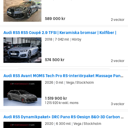
589 000 kr
2 veckor
Audi RS5 RS5 Coupé 2.9 TFSI | Keramiska bromsar | Kolfiber |
2018
7 042 mil
Hörby
|
|
574 500 kr
2 veckor
Audi RS5 Avant MOMS Tech Pro RS-interiörpaket Massage Pano HuD
2026
0 mil
Vega / Stockholm
|
|
1 519 900 kr
1 215 920 kr
exkl. moms
3 veckor
Audi RS5 Dynamikpaket+ DRC Pano RS-Design B&O-3D Carbon Massage
2020
6 300 mil
Vega / Stockholm
|
|