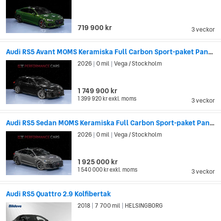
719 900 kr
3 veckor
Audi RS5 Avant MOMS Keramiska Full Carbon Sport-paket Pano HuD
2026
0 mil
Vega / Stockholm
|
|
1 749 900 kr
1 399 920 kr
exkl. moms
3 veckor
Audi RS5 Sedan MOMS Keramiska Full Carbon Sport-paket Pano HuD
2026
0 mil
Vega / Stockholm
|
|
1 925 000 kr
1 540 000 kr
exkl. moms
3 veckor
Audi RS5 Quattro 2.9 Kolfibertak
2018
7 700 mil
HELSINGBORG
|
|