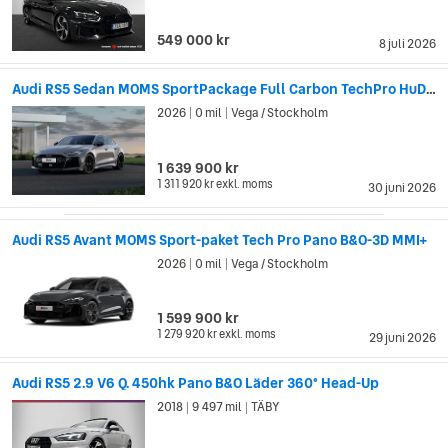
549 000 kr
8 juli 2026
Audi RS5 Sedan MOMS SportPackage Full Carbon TechPro HuD Pano
2026
0 mil
Vega / Stockholm
|
|
1 639 900 kr
1 311 920 kr
exkl. moms
30 juni 2026
Audi RS5 Avant MOMS Sport-paket Tech Pro Pano B&O-3D MMI+
2026
0 mil
Vega / Stockholm
|
|
1 599 900 kr
1 279 920 kr
exkl. moms
29 juni 2026
Audi RS5 2.9 V6 Q. 450hk Pano B&O Läder 360° Head-Up
2018
9 497 mil
TÄBY
|
|