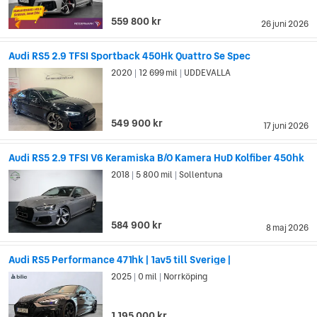
559 800 kr
26 juni 2026
Audi RS5 2.9 TFSI Sportback 450Hk Quattro Se Spec
2020
12 699 mil
UDDEVALLA
|
|
549 900 kr
17 juni 2026
Audi RS5 2.9 TFSI V6 Keramiska B/O Kamera HuD Kolfiber 450hk
2018
5 800 mil
Sollentuna
|
|
584 900 kr
8 maj 2026
Audi RS5 Performance 471hk | 1av5 till Sverige |
2025
0 mil
Norrköping
|
|
1 195 000 kr