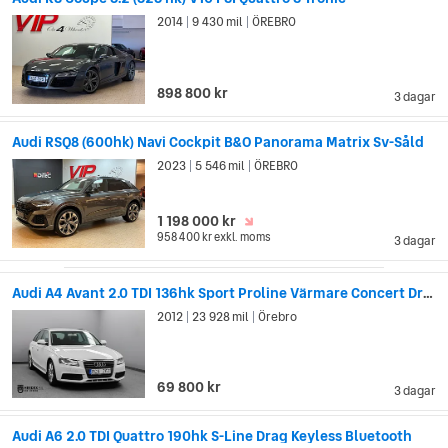
2014
9 430 mil
ÖREBRO
|
|
898 800 kr
3 dagar
Audi RSQ8 (600hk) Navi Cockpit B&O Panorama Matrix Sv-Såld
2023
5 546 mil
ÖREBRO
|
|
1 198 000 kr
958 400 kr
exkl. moms
3 dagar
Audi A4 Avant 2.0 TDI 136hk Sport Proline Värmare Concert Drag
2012
23 928 mil
Örebro
|
|
69 800 kr
3 dagar
Audi A6 2.0 TDI Quattro 190hk S-Line Drag Keyless Bluetooth