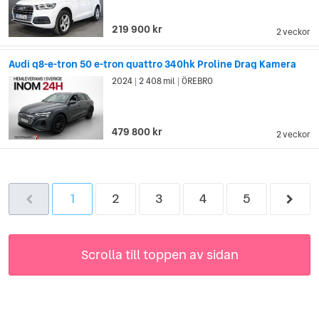
219 900 kr
2 veckor
Audi q8-e-tron 50 e-tron quattro 340hk Proline Drag Kamera
2024
2 408 mil
ÖREBRO
|
|
479 800 kr
2 veckor
1
2
3
4
5
Scrolla till toppen av sidan