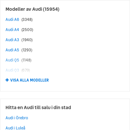
Modeller av
Audi
(15954)
Audi A6
(3348)
Audi A4
(2500)
Audi A3
(1940)
Audi A5
(1293)
Audi Q5
(1148)
Audi Q3
(679)
VISA ALLA MODELLER
Audi Q7
(571)
Audi A1
(491)
Audi Q8
(399)
Hitta en Audi till salu i din stad
Audi RS6
(368)
Audi i Örebro
Audi A7
(309)
Audi i Luleå