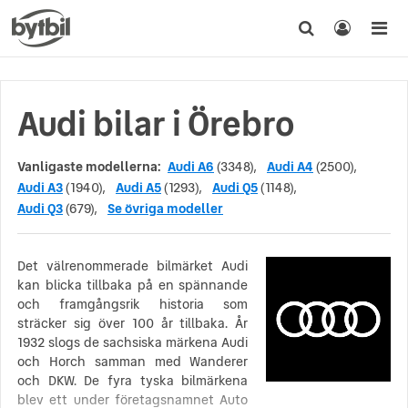
Audi bilar i Örebro
Vanligaste modellerna:
Audi A6
(3348),
Audi A4
(2500),
Audi A3
(1940),
Audi A5
(1293),
Audi Q5
(1148),
Audi Q3
(679),
Se övriga modeller
Det välrenommerade bilmärket Audi
kan blicka tillbaka på en spännande
och framgångsrik historia som
sträcker sig över 100 år tillbaka. År
1932 slogs de sachsiska märkena Audi
och Horch samman med Wanderer
och DKW. De fyra tyska bilmärkena
blev ett under företagsnamnet Auto