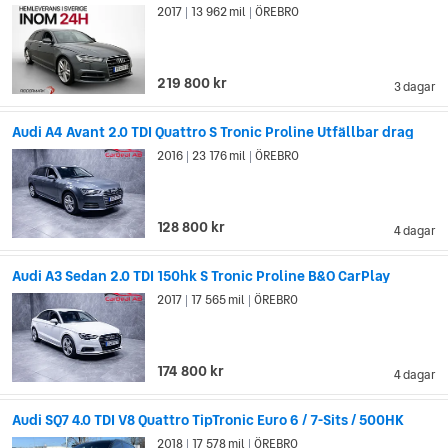
2017
13 962 mil
ÖREBRO
|
|
219 800 kr
3 dagar
Audi A4 Avant 2.0 TDI Quattro S Tronic Proline Utfällbar drag
2016
23 176 mil
ÖREBRO
|
|
128 800 kr
4 dagar
Audi A3 Sedan 2.0 TDI 150hk S Tronic Proline B&O CarPlay
2017
17 565 mil
ÖREBRO
|
|
174 800 kr
4 dagar
Audi SQ7 4.0 TDI V8 Quattro TipTronic Euro 6 / 7-Sits / 500HK
2018
17 578 mil
ÖREBRO
|
|