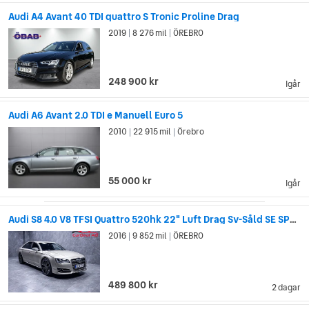
Audi A4 Avant 40 TDI quattro S Tronic Proline Drag
2019
8 276 mil
ÖREBRO
|
|
248 900 kr
Igår
Audi A6 Avant 2.0 TDI e Manuell Euro 5
2010
22 915 mil
Örebro
|
|
55 000 kr
Igår
Audi S8 4.0 V8 TFSI Quattro 520hk 22" Luft Drag Sv-Såld SE SPEC
2016
9 852 mil
ÖREBRO
|
|
489 800 kr
2 dagar