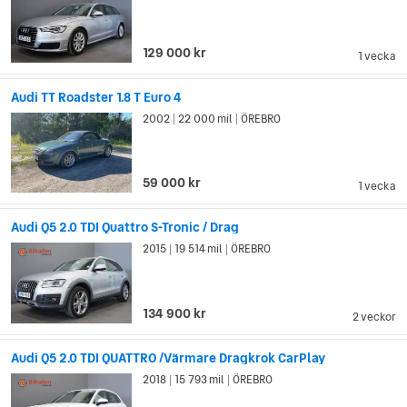
129 000 kr
1 vecka
Audi TT Roadster 1.8 T Euro 4
2002
22 000 mil
ÖREBRO
|
|
59 000 kr
1 vecka
Audi Q5 2.0 TDI Quattro S-Tronic / Drag
2015
19 514 mil
ÖREBRO
|
|
134 900 kr
2 veckor
Audi Q5 2.0 TDI QUATTRO /Värmare Dragkrok CarPlay
2018
15 793 mil
ÖREBRO
|
|