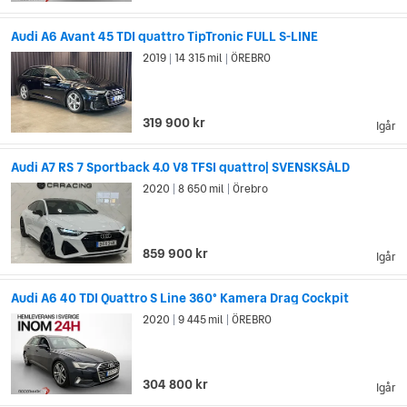
största succéer genom tiderna med stora framgångar i
rallyvärlden. I dag är Audi synonymt med Quattro och en
Audi A6 Avant 45 TDI quattro TipTronic FULL S-LINE
framgångsrik teknik för fyrhjulsdrift. Sloganen ”Vorsprung
2019
14 315 mil
ÖREBRO
|
|
durch Technik” (försprång genom teknik) har varit, och är,
fortfarande ett av Audis starka framgångsrecept. Med
banbrytande teknik och innovativ design sätter Audi normen
319 900 kr
för andra bilmärken.
Igår
Audi A7 RS 7 Sportback 4.0 V8 TFSI quattro| SVENSKSÅLD
2020
8 650 mil
Örebro
|
|
859 900 kr
Igår
Audi A6 40 TDI Quattro S Line 360° Kamera Drag Cockpit
2020
9 445 mil
ÖREBRO
|
|
304 800 kr
Igår