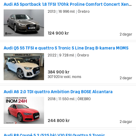
Audi A5 Sportback 1.8 TFSI 170hk Proline Comfort Concert Xenon
2013
16 996 mil
Örebro
|
|
124 900 kr
2 dagar
Audi Q5 55 TFSI e quattro S Tronic S Line Drag B-kamera MOMS
2022
9 728 mil
Örebro
|
|
384 900 kr
307 920 kr
exkl. moms
2 dagar
Audi A6 2.0 TDI quattro Ambition Drag BOSE Alcantara
2018
11 550 mil
ÖREBRO
|
|
244 800 kr
2 dagar
Audi R8 Coupé 5.2 (525 hk) V10 FSI Quattro S Tronic