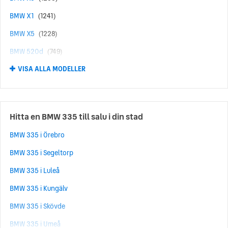
BMW X1
(1241)
BMW X5
(1228)
BMW 520d
(749)
VISA ALLA MODELLER
BMW 120
(656)
BMW 330e
(655)
BMW 530e
(623)
Hitta en BMW 335 till salu i din stad
BMW 530
(569)
BMW 335 i Örebro
BMW 320D
(456)
BMW 335 i Segeltorp
BMW 118
(455)
BMW 335 i Luleå
BMW i4
(370)
BMW 335 i Kungälv
BMW X6
(341)
BMW 335 i Skövde
BMW iX1
(320)
BMW 335 i Umeå