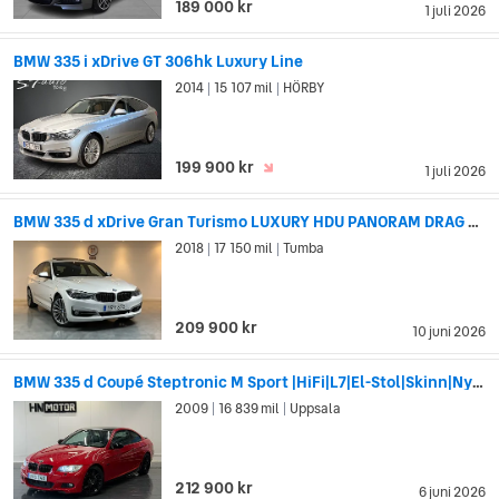
189 000 kr
1 juli 2026
BMW 335 i xDrive GT 306hk Luxury Line
2014
15 107 mil
HÖRBY
|
|
199 900 kr
1 juli 2026
BMW 335 d xDrive Gran Turismo LUXURY HDU PANORAM DRAG H/K GPS
2018
17 150 mil
Tumba
|
|
209 900 kr
10 juni 2026
BMW 335 d Coupé Steptronic M Sport |HiFi|L7|El-Stol|Skinn|NySer
2009
16 839 mil
Uppsala
|
|
212 900 kr
6 juni 2026