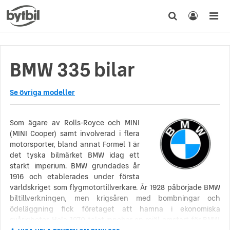
BMW 335 bilar
Se övriga modeller
Som ägare av Rolls-Royce och MINI
(MINI Cooper) samt involverad i flera
motorsporter, bland annat Formel 1 är
det tyska bilmärket BMW idag ett
starkt imperium. BMW grundades år
1916 och etablerades under första
världskriget som flygmotortillverkare. År 1928 påbörjade BMW
biltillverkningen, men krigsåren med bombningar och
ödeläggning fick företaget att hamna i ekonomiska
svårigheter. Hela 1970-talet innebar en rejäl omstart för BMW.