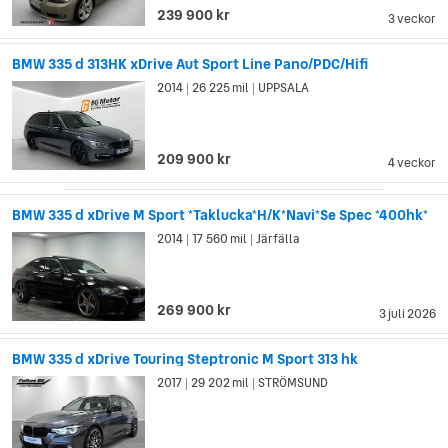
239 900 kr
3 veckor
BMW 335 d 313HK xDrive Aut Sport Line Pano/PDC/Hifi
2014
26 225 mil
UPPSALA
|
|
209 900 kr
4 veckor
BMW 335 d xDrive M Sport *Taklucka*H/K*Navi*Se Spec *400hk*
2014
17 560 mil
Järfälla
|
|
269 900 kr
3 juli 2026
BMW 335 d xDrive Touring Steptronic M Sport 313 hk
2017
29 202 mil
STRÖMSUND
|
|