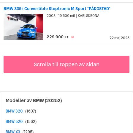
BMW 335 i Convertible Steptronic M Sport *PÅKOSTAD*
2008
19 600 mil
KARLSKRONA
|
|
229 900 kr
22 maj 2025
Scrolla till toppen av sidan
Modeller av
BMW
(20252)
BMW 320
(1697)
BMW 520
(1562)
BMW X3
(1295)