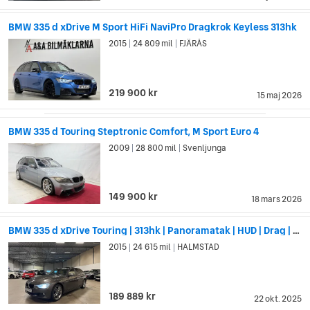
BMW 335 d xDrive M Sport HiFi NaviPro Dragkrok Keyless 313hk
2015
24 809 mil
FJÄRÅS
|
|
219 900 kr
15 maj 2026
BMW 335 d Touring Steptronic Comfort, M Sport Euro 4
2009
28 800 mil
Svenljunga
|
|
149 900 kr
18 mars 2026
BMW 335 d xDrive Touring | 313hk | Panoramatak | HUD | Drag | Euro 6
2015
24 615 mil
HALMSTAD
|
|
189 889 kr
22 okt. 2025