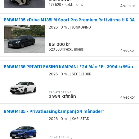
477 520 kr
exkl. moms
4 veckor
BMW M135 xDrive M135i M Sport Pro Premium Rattvärme H K DA
2026
0 mil
JÖNKÖPING
|
|
651 000 kr
520 800 kr
exkl. moms
4 veckor
BMW M135 PRIVATLEASING KAMPANJ / 24 Mån / Fr. 3994 kr/Mån.
2026
0 mil
SEGELTORP
|
|
PRIVATLEASING
3 994 kr/mån
4 veckor
BMW M135 - Privatleasingkampanj 24 månader*
2026
0 mil
KARLSTAD
|
|
PRIVATLEASING