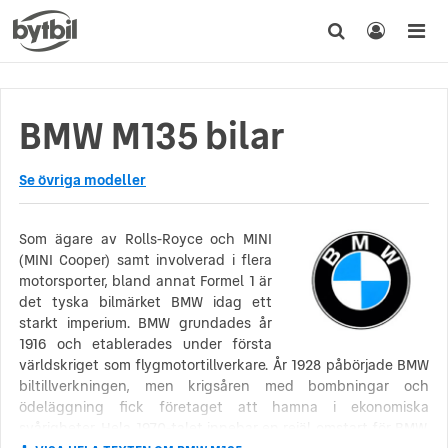
BMW M135 bilar
Se övriga modeller
Som ägare av Rolls-Royce och MINI
(MINI Cooper) samt involverad i flera
motorsporter, bland annat Formel 1 är
det tyska bilmärket BMW idag ett
starkt imperium. BMW grundades år
1916 och etablerades under första
världskriget som flygmotortillverkare. År 1928 påbörjade BMW
biltillverkningen, men krigsåren med bombningar och
ödeläggning fick företaget att hamna i ekonomiska
svårigheter. Hela 1970-talet innebar en rejäl omstart för BMW.