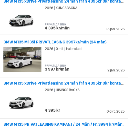
BMW M135 xDrive Privatleasing 24mån från 4395kr 0kr kontant
2026
KUNGSBACKA
|
PRIVATLEASING
4 395 kr/mån
15 jan. 2026
BMW M135 M135i PRIVATLEASING 3997kr/mån (24 mån)
2026
0 mil
Halmstad
|
|
PRIVATLEASING
3 997 kr/mån
2 jan. 2026
BMW M135 xDrive Privatleasing 24mån från 4395kr 0kr kontant
2026
HISINGS BACKA
|
4 395 kr
10 okt. 2025
BMW M135 PRIVATLEASING KAMPANJ / 24 Mån / Fr. 3994 kr/Mån.