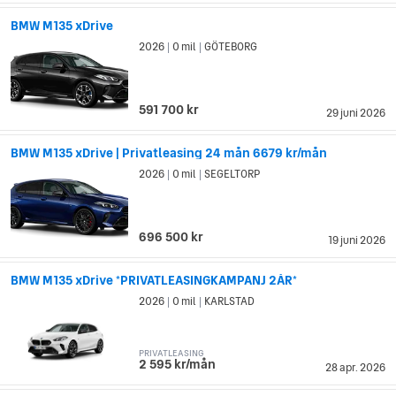
BMW M135 xDrive
2026
0 mil
GÖTEBORG
|
|
591 700 kr
29 juni 2026
BMW M135 xDrive | Privatleasing 24 mån 6679 kr/mån
2026
0 mil
SEGELTORP
|
|
696 500 kr
19 juni 2026
BMW M135 xDrive *PRIVATLEASINGKAMPANJ 2ÅR*
2026
0 mil
KARLSTAD
|
|
PRIVATLEASING
2 595 kr/mån
28 apr. 2026