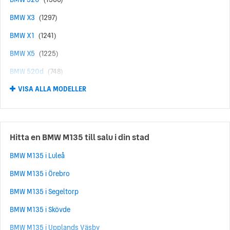
BMW X3
(1297)
BMW X1
(1241)
BMW X5
(1225)
BMW 520d
(748)
VISA ALLA MODELLER
BMW 120
(665)
BMW 330e
(660)
BMW 530e
(624)
Hitta en BMW M135 till salu i din stad
BMW 530
(572)
BMW M135 i Luleå
BMW 320D
(460)
BMW M135 i Örebro
BMW 118
(456)
BMW M135 i Segeltorp
BMW i4
(372)
BMW M135 i Skövde
BMW X6
(341)
BMW M135 i Upplands Väsby