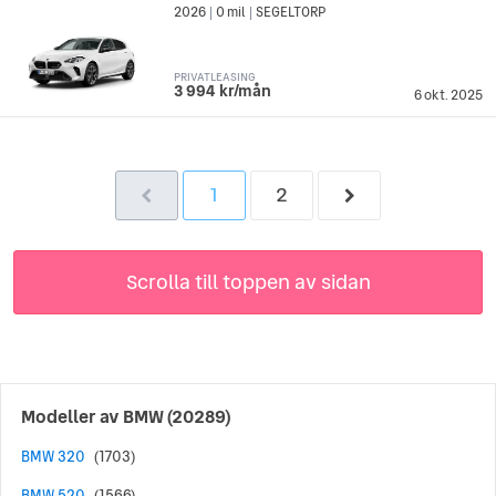
2026
0 mil
SEGELTORP
|
|
PRIVATLEASING
3 994 kr/mån
6 okt. 2025
1
2
Scrolla till toppen av sidan
Modeller av
BMW
(20289)
BMW 320
(1703)
BMW 520
(1566)