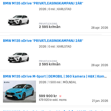
BMW M135 xDrive *PRIVATLEASINGKAMPANJ 2ÅR*
2026
0 mil
KARLSTAD
|
|
PRIVATLEASING
2 595 kr/mån
28 apr. 2026
BMW M135 xDrive *PRIVATLEASINGKAMPANJ 2ÅR*
2026
0 mil
KARLSTAD
|
|
PRIVATLEASING
2 595 kr/mån
28 apr. 2026
BMW M135 xDrive M-Sport | DEMOBIL | 360 kamera | H&K | Komfortöp
2026
1 500 mil
MÖLNDAL
|
|
599 900 kr
479 920 kr
exkl. moms
21 jan. 2026