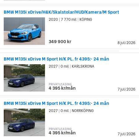
BMW M135i xDrive/H&K/Skalstolar/HUD/Kamera/M Sport
2020
7 770 mil
KÖPING
|
|
349 900 kr
8 juli 2026
BMW M135i xDrive M Sport H/K PL. fr 4395:- 24 mån
2027
0 mil
KARLSKRONA
|
|
PRIVATLEASING
4 395 kr/mån
7 juli 2026
BMW M135i xDrive M Sport H/K PL. fr 4395:- 24 mån
2027
0 mil
NORRKÖPING
|
|
PRIVATLEASING
4 395 kr/mån
7 juli 2026