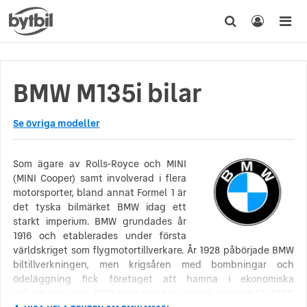
BMW M135i bilar
Se övriga modeller
Som ägare av Rolls-Royce och MINI
(MINI Cooper) samt involverad i flera
motorsporter, bland annat Formel 1 är
det tyska bilmärket BMW idag ett
starkt imperium. BMW grundades år
1916 och etablerades under första
världskriget som flygmotortillverkare. År 1928 påbörjade BMW
biltillverkningen, men krigsåren med bombningar och
ödeläggning fick företaget att hamna i ekonomiska
svårigheter. Hela 1970-talet innebar en rejäl omstart för BMW.