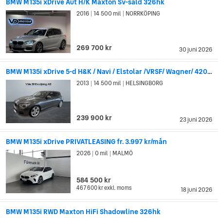
BMW M135i xDrive Aut H/K Maxton Sv-såld 326hk
2016
14 500 mil
NORRKÖPING
|
|
269 700 kr
30 juni 2026
BMW M135i xDrive 5-d H&K / Navi / Elstolar /VRSF/ Wagner/ 420hk
2013
14 500 mil
HELSINGBORG
|
|
239 900 kr
23 juni 2026
BMW M135i xDrive PRIVATLEASING fr. 3.997 kr/mån
2026
0 mil
MALMÖ
|
|
584 500 kr
467 600 kr
exkl. moms
18 juni 2026
BMW M135i RWD Maxton HiFi Shadowline 326hk