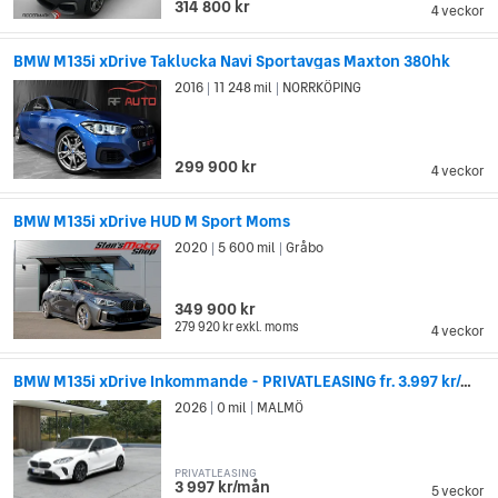
314 800 kr
4 veckor
BMW M135i xDrive Taklucka Navi Sportavgas Maxton 380hk
2016
11 248 mil
NORRKÖPING
|
|
299 900 kr
4 veckor
BMW M135i xDrive HUD M Sport Moms
2020
5 600 mil
Gråbo
|
|
349 900 kr
279 920 kr
exkl. moms
4 veckor
BMW M135i xDrive Inkommande - PRIVATLEASING fr. 3.997 kr/mån
2026
0 mil
MALMÖ
|
|
PRIVATLEASING
3 997 kr/mån
5 veckor