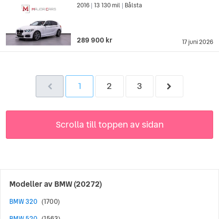
2016
13 130 mil
Bålsta
|
|
289 900 kr
17 juni 2026
1
2
3
Scrolla till toppen av sidan
Modeller av
BMW
(20272)
BMW 320
(1700)
BMW 520
(1563)