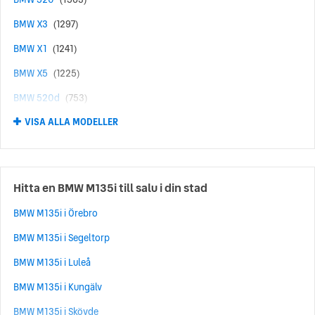
BMW X3
(1297)
BMW X1
(1241)
BMW X5
(1225)
BMW 520d
(753)
VISA ALLA MODELLER
BMW 330e
(660)
BMW 120
(656)
BMW 530e
(623)
Hitta en BMW M135i till salu i din stad
BMW 530
(570)
BMW M135i i Örebro
BMW 320D
(459)
BMW M135i i Segeltorp
BMW 118
(455)
BMW M135i i Luleå
BMW i4
(371)
BMW M135i i Kungälv
BMW X6
(341)
BMW M135i i Skövde