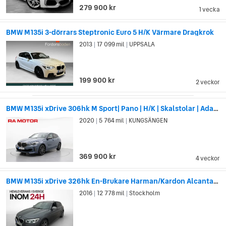
279 900 kr
1 vecka
BMW M135i 3-dörrars Steptronic Euro 5 H/K Värmare Dragkrok
2013
17 099 mil
UPPSALA
|
|
199 900 kr
2 veckor
BMW M135i xDrive 306hk M Sport| Pano | H/K | Skalstolar | Adaptiv
2020
5 764 mil
KUNGSÄNGEN
|
|
369 900 kr
4 veckor
BMW M135i xDrive 326hk En-Brukare Harman/Kardon Alcantara
2016
12 778 mil
Stockholm
|
|