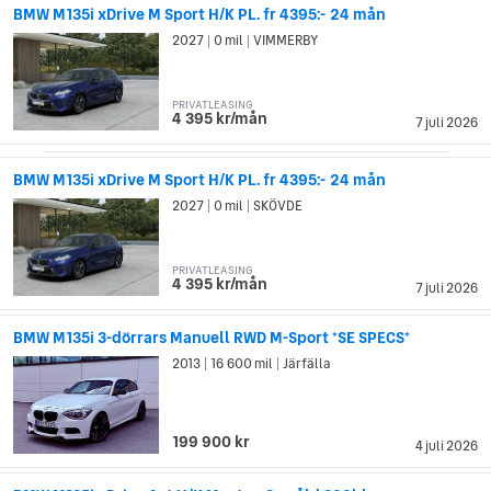
BMW M135i xDrive M Sport H/K PL. fr 4395:- 24 mån
2027
0 mil
VIMMERBY
|
|
PRIVATLEASING
4 395 kr/mån
7 juli 2026
BMW M135i xDrive M Sport H/K PL. fr 4395:- 24 mån
2027
0 mil
SKÖVDE
|
|
PRIVATLEASING
4 395 kr/mån
7 juli 2026
BMW M135i 3-dörrars Manuell RWD M-Sport *SE SPECS*
2013
16 600 mil
Järfälla
|
|
199 900 kr
4 juli 2026