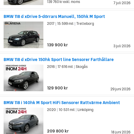
139 760 kr
exkl. moms
7 juli 2026
BMW 118 d xDrive 5-dörrars Manuell, 150hk M Sport
2017
15 599 mil
Trelleborg
|
|
139 900 kr
3 juli 2026
BMW 118 d xDrive 150hk Sport line Sensorer Farthållare
2016
17 616 mil
Skogås
|
|
129 900 kr
29 juni 2026
BMW 118 i 140hk M Sport HiFi Sensorer Rattvärme Ambient
2020
10 531 mil
Linköping
|
|
209 800 kr
18 juni 2026