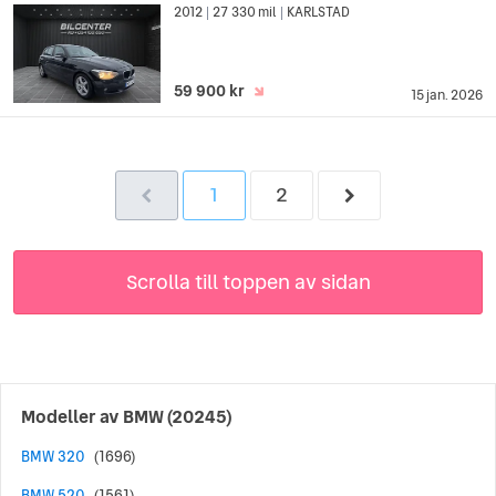
2012
27 330 mil
KARLSTAD
|
|
59 900 kr
15 jan. 2026
1
2
Scrolla till toppen av sidan
Modeller av
BMW
(20245)
BMW 320
(1696)
BMW 520
(1561)