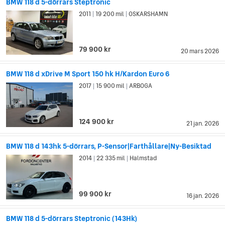
BMW 118 d 5-dörrars Steptronic
2011
19 200 mil
OSKARSHAMN
|
|
79 900 kr
20 mars 2026
BMW 118 d xDrive M Sport 150 hk H/Kardon Euro 6
2017
15 900 mil
ARBOGA
|
|
124 900 kr
21 jan. 2026
BMW 118 d 143hk 5-dörrars, P-Sensor|Farthållare|Ny-Besiktad
2014
22 335 mil
Halmstad
|
|
99 900 kr
16 jan. 2026
BMW 118 d 5-dörrars Steptronic (143Hk)