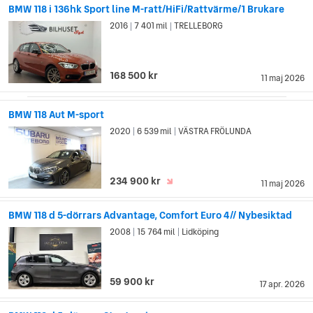
BMW 118 i 136hk Sport line M-ratt/HiFi/Rattvärme/1 Brukare
2016
7 401 mil
TRELLEBORG
|
|
168 500 kr
11 maj 2026
BMW 118 Aut M-sport
2020
6 539 mil
VÄSTRA FRÖLUNDA
|
|
234 900 kr
11 maj 2026
BMW 118 d 5-dörrars Advantage, Comfort Euro 4// Nybesiktad
2008
15 764 mil
Lidköping
|
|
59 900 kr
17 apr. 2026