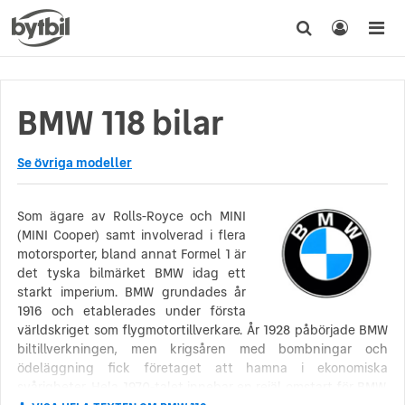
BMW 118 bilar
Se övriga modeller
Som ägare av Rolls-Royce och MINI
(MINI Cooper) samt involverad i flera
motorsporter, bland annat Formel 1 är
det tyska bilmärket BMW idag ett
starkt imperium. BMW grundades år
1916 och etablerades under första
världskriget som flygmotortillverkare. År 1928 påbörjade BMW
biltillverkningen, men krigsåren med bombningar och
ödeläggning fick företaget att hamna i ekonomiska
svårigheter. Hela 1970-talet innebar en rejäl omstart för BMW.