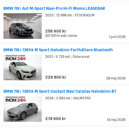
BMW 118 i Aut M-Sport Navi-Pro Hi-Fi Moms LEASEBAR
2023
12 998 mil
STOCKHOLM
|
|
259 900 kr
207 920 kr
exkl. moms
1 juni 2026
BMW 118 i 136hk M Sport Halvskinn Farthållare Bluetooth
2021
5 725 mil
Östersund
|
|
229 800 kr
28 maj 2026
BMW 118 i 136hk M Sport Cockpit Navi Carplay Halvskinn BT
2024
2 993 mil
HALMSTAD
|
|
278 900 kr
14 maj 2026