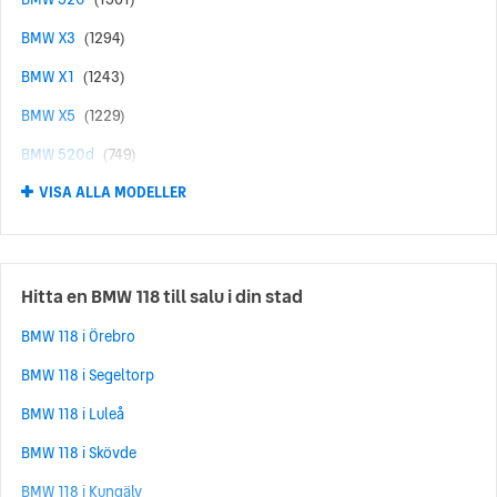
BMW X3
(1294)
BMW X1
(1243)
BMW X5
(1229)
BMW 520d
(749)
VISA ALLA MODELLER
BMW 330e
(655)
BMW 120
(654)
BMW 530e
(621)
Hitta en BMW 118 till salu i din stad
BMW 530
(569)
BMW 118 i Örebro
BMW 118
(456)
BMW 118 i Segeltorp
BMW 320D
(456)
BMW 118 i Luleå
BMW i4
(370)
BMW 118 i Skövde
BMW X6
(341)
BMW 118 i Kungälv