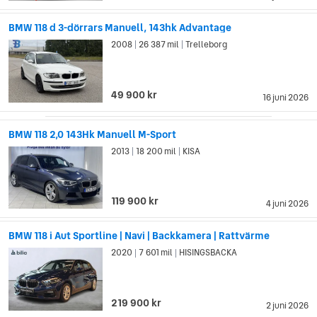
BMW 118 d 3-dörrars Manuell, 143hk Advantage
2008
26 387 mil
Trelleborg
|
|
49 900 kr
16 juni 2026
BMW 118 2,0 143Hk Manuell M-Sport
2013
18 200 mil
KISA
|
|
119 900 kr
4 juni 2026
BMW 118 i Aut Sportline | Navi | Backkamera | Rattvärme
2020
7 601 mil
HISINGSBACKA
|
|
219 900 kr
2 juni 2026