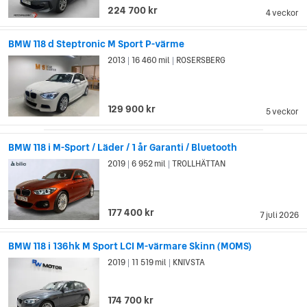
224 700 kr
4 veckor
BMW 118 d Steptronic M Sport P-värme
2013
16 460 mil
ROSERSBERG
|
|
129 900 kr
5 veckor
BMW 118 i M-Sport / Läder / 1 år Garanti / Bluetooth
2019
6 952 mil
TROLLHÄTTAN
|
|
177 400 kr
7 juli 2026
BMW 118 i 136hk M Sport LCI M-värmare Skinn (MOMS)
2019
11 519 mil
KNIVSTA
|
|
174 700 kr