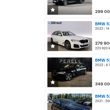
299 00
BMW 53
2023
14
|
279 90
223 920 
BMW 53
2022
8 
|
349 00
BMW 53
2021
55
|