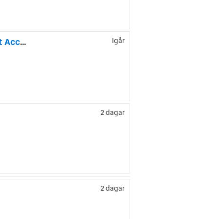
BMW 530e xDrive Touring M Sport Pro H/K Dragkrok Comfort Access
Igår
2 dagar
2 dagar