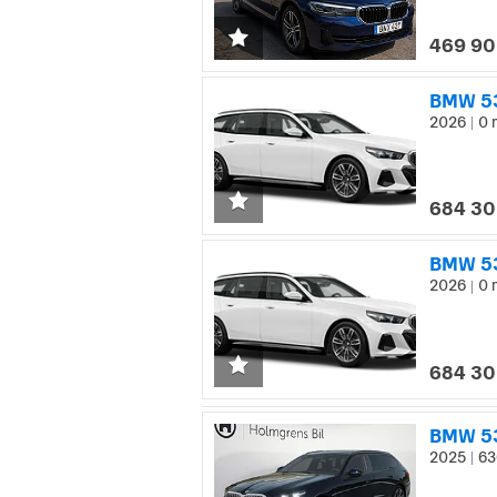
469 90
BMW 53
2026
0 
|
684 30
BMW 53
2026
0 
|
684 30
BMW 53
2025
63
|