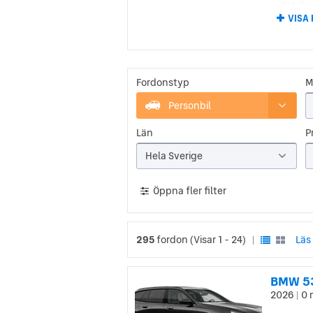
ytterli
under 1
VISA
Sverige 
BMW 
Fordonstyp
M
BMW har
varandr
Personbil
bakände
de följ
Län
Pr
Idag an
med bil
Hela Sverige
segment
logotyp
Öppna fler filter
295
fordon
(Visar 1 - 24)
Läs
|
BMW 53
2026
0 
|