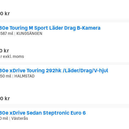
0 kr
0e Touring M Sport Läder Drag B-Kamera
 587 mil
KUNGSÄNGEN
|
0 kr
kr
exkl. moms
0e xDrive Touring 292hk /Läder/Drag/V-hjul
150 mil
HALMSTAD
|
0 kr
0e xDrive Sedan Steptronic Euro 6
0 mil
Västerås
|