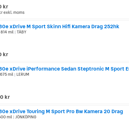
0 kr
kr
exkl. moms
0e xDrive M Sport Skinn Hifi Kamera Drag 252hk
 814 mil
TÄBY
|
0 kr
0e xDrive iPerformance Sedan Steptronic M Sport E
 675 mil
LERUM
|
0 kr
0e xDrive Touring M Sport Pro Bw Kamera 20 Drag
500 mil
JÖNKÖPING
|