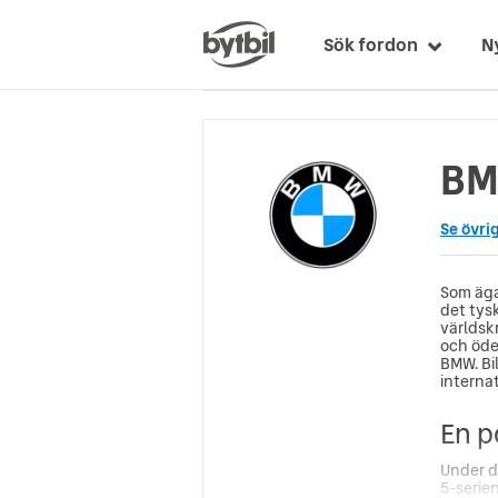
Sök fordon
N
BM
Se övri
Som äga
det tys
världsk
och öde
BMW. Bi
internat
En p
Under d
5-serien