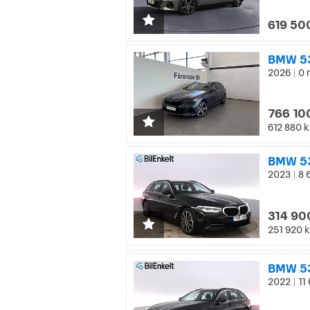
619 50
2026
0 
|
766 10
612 880 k
BMW 53
2023
8 
|
314 90
251 920 k
BMW 53
2022
11
|