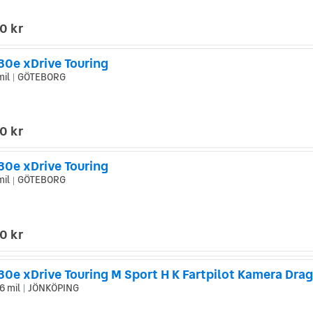
0 kr
0e xDrive Touring
mil
GÖTEBORG
|
0 kr
0e xDrive Touring
mil
GÖTEBORG
|
0 kr
0e xDrive Touring M Sport H K Fartpilot Kamera Drag
6 mil
JÖNKÖPING
|