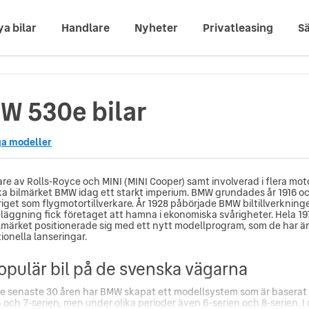
ya bilar
Handlare
Nyheter
Privatleasing
Sä
W 530e bilar
ga modeller
re av Rolls-Royce och MINI (MINI Cooper) samt involverad i flera moto
ka bilmärket BMW idag ett starkt imperium. BMW grundades år 1916 o
riget som flygmotortillverkare. År 1928 påbörjade BMW biltillverkni
läggning fick företaget att hamna i ekonomiska svårigheter. Hela 197
lmärket positionerade sig med ett nytt modellprogram, som de har ä
ionella lanseringar.
opulär bil på de svenska vägarna
e senaste 30 åren har BMW skapat ett modellsystem som är baserat på
 och 7-serien, men under olika perioder även 6-serien och 8-serien. I