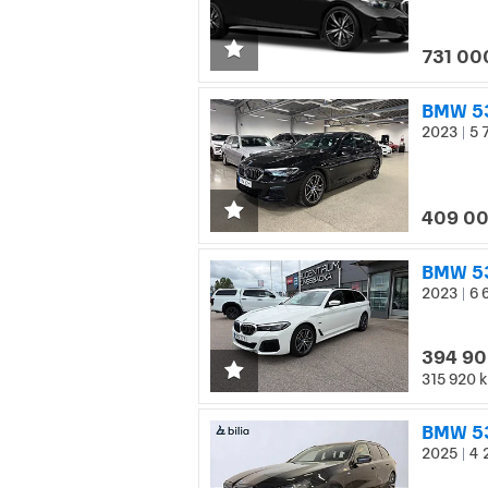
731 00
BMW 53
2023
5 
|
409 00
BMW 53
2023
6 
|
394 90
315 920 k
BMW 530
2025
4 
|