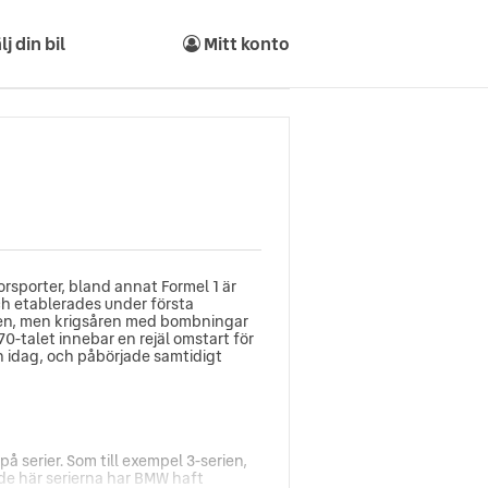
lj din bil
Mitt konto
rsporter, bland annat Formel 1 är
ch etablerades under första
ngen, men krigsåren med bombningar
0-talet innebar en rejäl omstart för
n idag, och påbörjade samtidigt
 serier. Som till exempel 3-serien,
 de här serierna har BMW haft