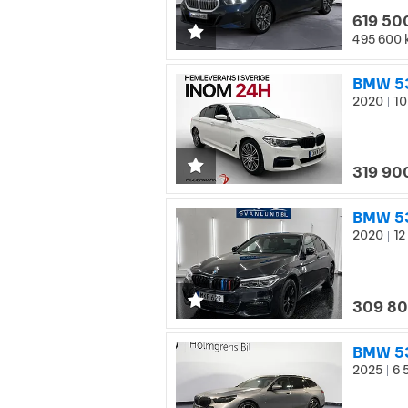
619 50
495 600 
BMW 53
2020
10
|
319 90
BMW 53
2020
12
|
309 80
BMW 53
2025
6 
|