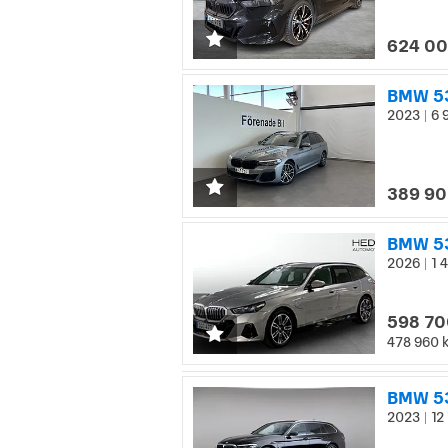
624 00
BMW 53
2023
6 
|
389 90
BMW 53
2026
1 
|
598 70
478 960 
BMW 53
2023
12 
|