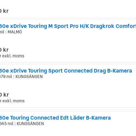
0 kr
mil
MALMÖ
|
0 kr
r
exkl. moms
0e xDrive Touring Sport Connected Drag B-Kamera
679 mil
KUNGSÄNGEN
|
0 kr
r
exkl. moms
0e Touring Connected Edt Läder B-Kamera
 645 mil
KUNGSÄNGEN
|