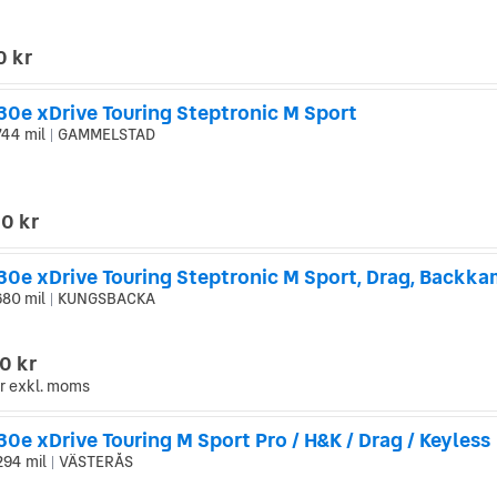
0 kr
0e xDrive Touring Steptronic M Sport
744 mil
GAMMELSTAD
|
0 kr
0e xDrive Touring Steptronic M Sport, Drag, Backka
680 mil
KUNGSBACKA
|
0 kr
r
exkl. moms
e xDrive Touring M Sport Pro / H&K / Drag / Keyless
294 mil
VÄSTERÅS
|