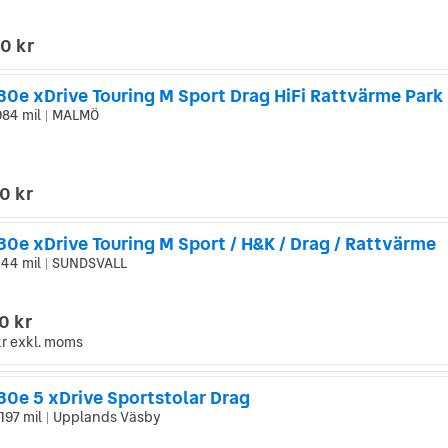
0 kr
0e xDrive Touring M Sport Drag HiFi Rattvärme Park 
984 mil
MALMÖ
|
0 kr
0e xDrive Touring M Sport / H&K / Drag / Rattvärme
444 mil
SUNDSVALL
|
0 kr
kr
exkl. moms
0e 5 xDrive Sportstolar Drag
197 mil
Upplands Väsby
|