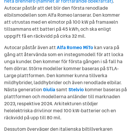
heta Brennero (namnet är fortfarande obekräftat)
.
Autocar påstår att det blir den första renodlade
elbilsmodellen som Alfa Romeo lanserar. Den kommer
att utrustas med en elmotor på 100 kW på framaxeln
tillsammans ett batteri på 45 kWh, och ska enligt
uppgift få en räckvidd på cirka 32 mil.
Autocar påstår även att
Alfa Romeo MiTo
kan vara på
gång att återvända som en instegsmodell för att locka
unga kunder. Den kommer för första gången i så fall ha
fem dörrar. Större modeller kommer baseras på STLA-
Large plattformen. Den kommer kunna tillverka
mildhybrider, laddhybrider och även renodlade elbilar.
Nästa generation
Giulia
samt
Stelvio
kommer baseras på
plattformen och modellerna anländer till marknaden
2023, respektive 2024. Arkitekturen stödjer
helelektriska drivlinor med 100 kW-batterier och en
räckvidd på upp till 80 mil.
Dessutom överväger den italienska biltillverkaren