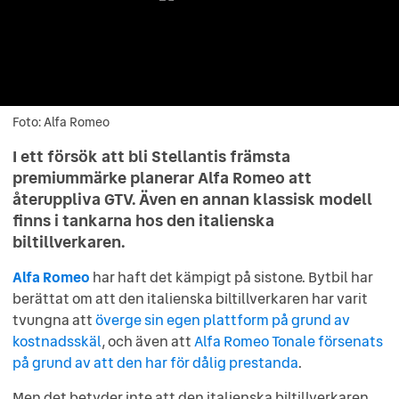
Foto: Alfa Romeo
Foto: Alfa Romeo
I ett försök att bli Stellantis främsta
premiummärke planerar Alfa Romeo att
återuppliva GTV. Även en annan klassisk modell
finns i tankarna hos den italienska
biltillverkaren.
Alfa Romeo
har haft det kämpigt på sistone. Bytbil har
berättat om att den italienska biltillverkaren har varit
tvungna att
överge sin egen plattform på grund av
kostnadsskäl
, och även att
Alfa Romeo Tonale försenats
på grund av att den har för dålig prestanda
.
Men det betyder inte att den italienska biltillverkaren