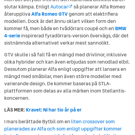
slutar kämpa. Enligt
Autocar
så planerar Alfa Romeo
återuppliva
Alfa Romeo GTV
genom att elektrifiera
modellen. Dock är det ännu oklart vilken form den
kommer få, men både en tvådörrars coupé och en
BMW
4-serie
inspirerad fyradörrars-version övervägs, där det
sistnämnda alternativet verkar mest sannolikt.
GTV skulle i så fall få en mängd med drivlinor, inklusive
olika hybrider och kan även erbjudas som renodlad elbil.
Dessutom planerar Alfa enligt uppgifter att lansera en
mängd med småbilar, men även större modeller med
varierande design. De kommer baseras på STLA-
plattformen som delas av alla märken inom Stellantis-
koncernen.
LÄS MER:
Kravet: Ni har tio år på er
I mars berättade Bytbil om en
liten crossover som
planerades av Alfa och som enligt uppgifter kommer