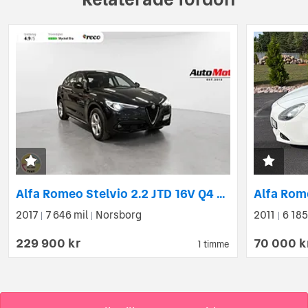
Alfa Romeo Stelvio 2.2 JTD 16V Q4 210hk Nybytt kamrem/En ägare
Alfa Rome
2017
7 646 mil
Norsborg
2011
6 185
|
|
|
229 900 kr
70 000 k
1 timme