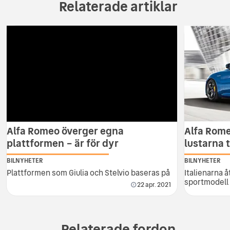
Relaterade artiklar
Alfa Romeo överger egna
Alfa Rome
plattformen – är för dyr
lustarna ti
BILNYHETER
BILNYHETER
Plattformen som Giulia och Stelvio baseras på
Italienarna 
sportmodell
22 apr. 2021
Relaterade fordon