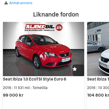
Anmäl annons
Liknande fordon
Seat Ibiza 1.0 EcoTSI Style Euro 6
2016
11 531 mil
Tomelilla
2016
10 300
|
|
|
99 000 kr
104 800 k