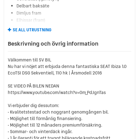
Delbart baksäte
Dimljus fram
Elhissar (fram)
Elinfällbara sidospeglar
SE ALL UTRUSTNING
Eluppvärmda sidospeglar
Euro 6
Beskrivning och övrig information
Euro NCAP 5
Farthållare
Välkommen till SV BIL
Fällbara baksäten
Nu har vi nöjet att erbjuda denna fantastiska SEAT Ibiza 1.0
Färddator
EcoTSI DSG Sekventiell, 110 hk | Årsmodell 2016
ISOFIX-fästen bak
Läslampa
SE VIDEO PÅ BILEN NEDAN
Multifunktionsratt
https://www.youtube.com/watch?v=0m_PdJgnTas
Regnsensor
Vi erbjuder dig dessutom:
Servostyrning
• Kvalitetstestad och noggrant genomgången bil.
Sidoairbags
• Möjlighet till förmånlig finansiering.
Sidokrockgardiner
• Möjlighet till 12 månaders premiumförsäkring.
Sminkspegel
• Sommar- och vinterdäck ingår.
Start-/stoppfunktion
• 1 år Garanti för ett tryggt bilägande kostnadsfritt.