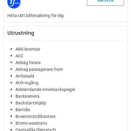
Räkna på
Hitta rätt bilförsäkring för dig
Utrustning
ABS-bromsar
ACC
Airbag förare
Airbag passagerare fram
Antisladd
AUX-ingång
Avbländande innerbackspegel
Backkamera
Backstartshjälp
Barnlås
Bi-xenonstrålkastare
Broms-assistans
Centrallås (fjärrstyrt)