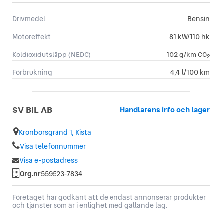
Drivmedel
Bensin
Motoreffekt
81 kW/110 hk
Koldioxidutsläpp (NEDC)
102 g/km CO
2
Förbrukning
4,4 l/100 km
SV BIL AB
Handlarens info och lager
Kronborsgränd 1, Kista
Visa telefonnummer
Visa e-postadress
Org.nr
559523-7834
Företaget har godkänt att de endast annonserar produkter
och tjänster som är i enlighet med gällande lag.