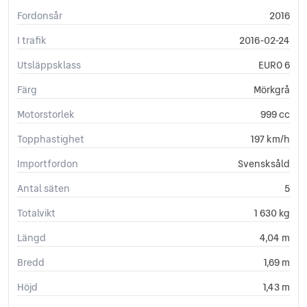
Fordonsår
2016
I trafik
2016-02-24
Utsläppsklass
EURO 6
Färg
Mörkgrå
Motorstorlek
999 cc
Topphastighet
197 km/h
Importfordon
Svensksåld
Antal säten
5
Totalvikt
1 630 kg
Längd
4,04 m
Bredd
1,69 m
Höjd
1,43 m