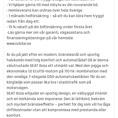
Startspärr
• Vi hjälper gärna till med inbyte av din nuvarande bil.
Svensksåld
• Hemleverans kan ordnas över hela Sverige.
Sätesvärme (fram)
• 1 månads helförsäkring – så att du kan köra hem tryggt
Trötthetsvarnare
redan från dag ett.
Uppvärmda spolare
• 15 % rabatt på din bilförsäkring under första året.
-Läs gärna mer om vår garanti, vägassistans och
USB-uttag
finansieringslösningar på vår hemsida:
www.svbilar.se
Är du på jakt efter en modern, bränslesnål och sportig
halvkombi med hög komfort och automatlåda? Då är denna
välutrustade SEAT Ibiza ett utmärkt val. Med den pigga och
ekonomiska 1.0 EcoTSI-motorn på 110 hk i kombination med
den smidiga 7-stegade DSG-automatväxellådan får du en
körglädje som passar lika bra i stadstrafik som på
motorvägen.
SEAT Ibiza erbjuder en sportig design, en välbyggd interiör
och en körkänsla som imponerar. Den är lättkörd, bekväm
och mycket bränsleeffektiv – perfekt för dig som vill ha låga
driftkostnader utan att kompromissa med prestanda eller
komfort.