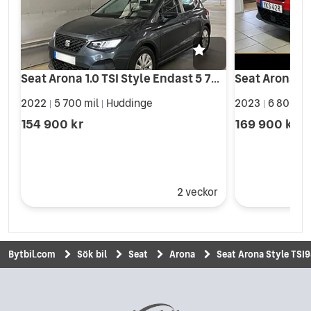
Seat Arona 1.0 TSI Style Endast 5 700 mil Momsbil |LED|Välutrustad
2022
5 700 mil
Huddinge
2023
6 806 mi
|
|
|
154 900 kr
169 900 kr
2 veckor
Bytbil.com
Sök bil
Seat
Arona
Seat Arona Style TSI