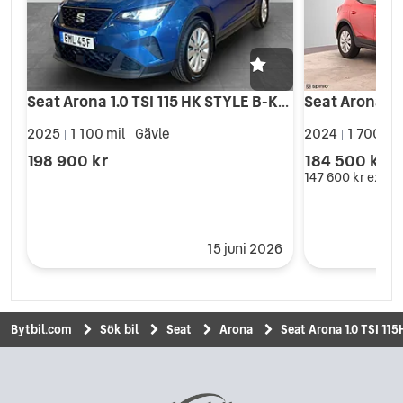
Seat Arona 1.0 TSI 115 HK STYLE B-KAMERA CARPLAY
Seat Arona 1.
2025
1 100 mil
Gävle
2024
1 700 mi
|
|
|
198 900 kr
184 500 kr
147 600 kr
exkl.
15 juni 2026
Bytbil.com
Sök bil
Seat
Arona
Seat Arona 1.0 TSI 115