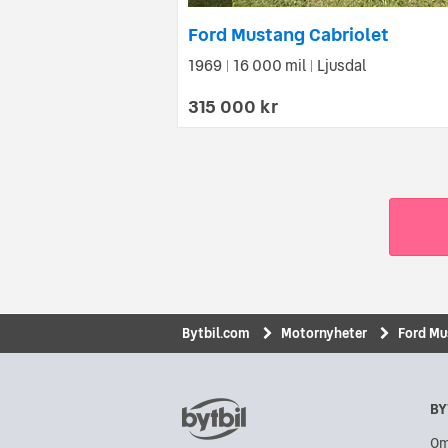
Ford Mustang Cabriolet
1969
16 000 mil
Ljusdal
|
|
315 000 kr
Bytbil.com
Motornyheter
Ford Mu
BY
Om