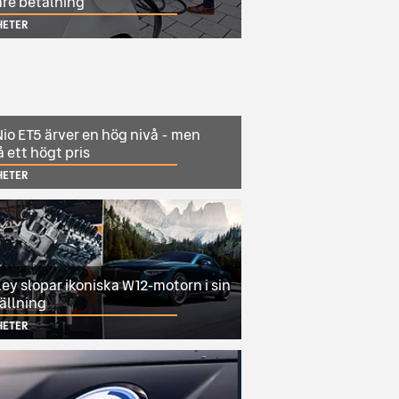
are betalning
HETER
io ET5 ärver en hög nivå - men
 ett högt pris
HETER
ey slopar ikoniska W12-motorn i sin
ällning
HETER