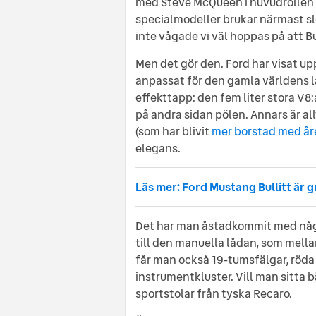
med Steve McQueen i huvudrollen
specialmodeller brukar närmast sle
inte vågade vi väl hoppas på att Bu
Men det gör den. Ford har visat up
anpassat för den gamla världens la
effekttapp: den fem liter stora V8
på andra sidan pölen. Annars är al
(som har blivit
mer borstad med år
elegans.
Läs mer: Ford Mustang Bullitt är 
Det har man åstadkommit med någr
till den manuella lådan, som mellan
får man också 19-tumsfälgar, röda
instrumentkluster. Vill man sitta b
sportstolar från tyska Recaro.