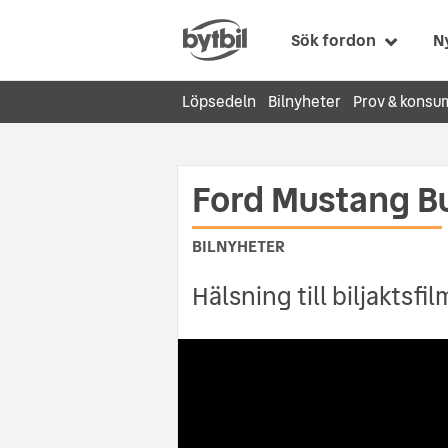
Sök fordon
N
Löpsedeln
Bilnyheter
Prov & konsu
Ford Mustang Bu
BILNYHETER
Hälsning till biljaktsf