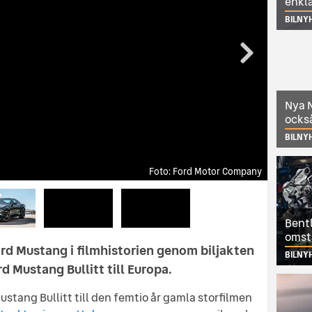
enkl
BILNY
Nya N
också
BILNY
Ford Motor Company
Ford Motor Company
Ford Motor Company
Ford Motor Company
Bentl
omst
rd Mustang i filmhistorien genom biljakten
BILNY
d Mustang Bullitt till Europa.
ustang Bullitt till den femtio år gamla storfilmen