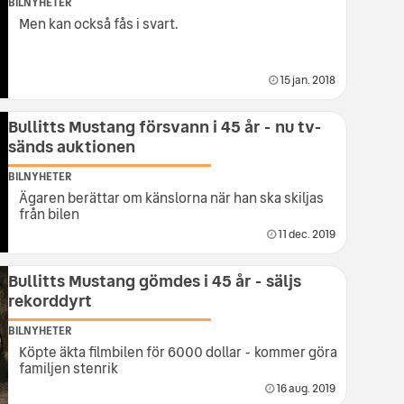
BILNYHETER
Men kan också fås i svart.
15 jan. 2018
Bullitts Mustang försvann i 45 år - nu tv-
sänds auktionen
BILNYHETER
Ägaren berättar om känslorna när han ska skiljas
från bilen
11 dec. 2019
Bullitts Mustang gömdes i 45 år - säljs
rekorddyrt
BILNYHETER
Köpte äkta filmbilen för 6000 dollar - kommer göra
familjen stenrik
16 aug. 2019