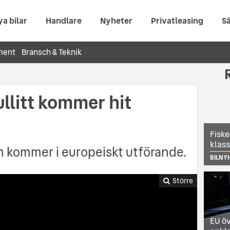
ya bilar
Handlare
Nyheter
Privatleasing
Sä
ment
Bransch & Teknik
llitt kommer hit
Fiske
klas
ilm kommer i europeiskt utförande.
BILNY
Större
EU öv