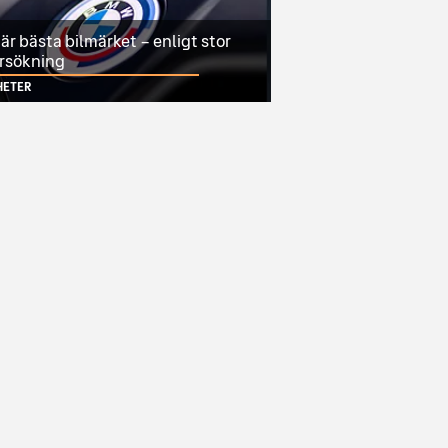
r bästa bilmärket – enligt stor
rsökning
HETER