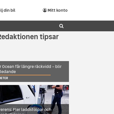
lj din bil
Mitt konto
Redaktionen tipsar
r Ocean får längre räckvidd – blir
sledande
HETER
erens: Fler laddstolpar och