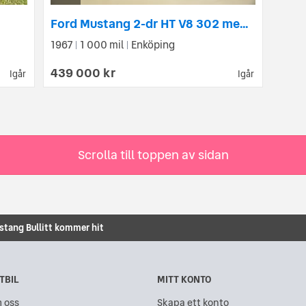
Ford Mustang 2-dr HT V8 302 med insprutning och AOD 4 vxl automat
1967
1 000 mil
Enköping
|
|
439 000 kr
Igår
Igår
Scrolla till toppen av sidan
stang Bullitt kommer hit
TBIL
MITT KONTO
 oss
Skapa ett konto