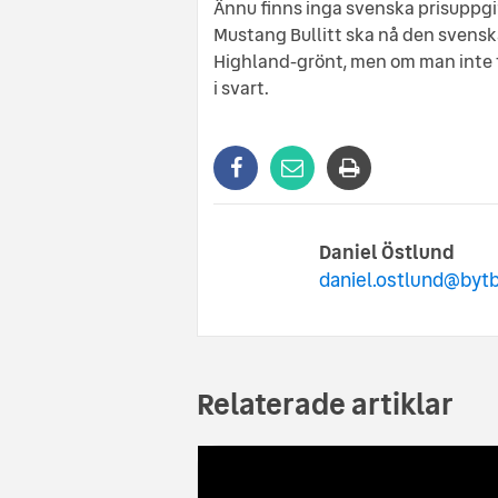
Ännu finns inga svenska prisuppgift
Mustang Bullitt ska nå den svensk
Highland-grönt, men om man inte ta
i svart.
Daniel Östlund
daniel.ostlund@bytb
Relaterade artiklar