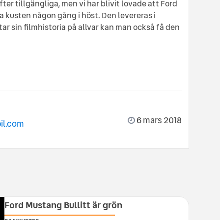
er tillgängliga, men vi har blivit lovade att Ford
a kusten någon gång i höst. Den levereras i
r sin filmhistoria på allvar kan man också få den
6 mars 2018
il.com
Ford Mustang Bullitt är grön