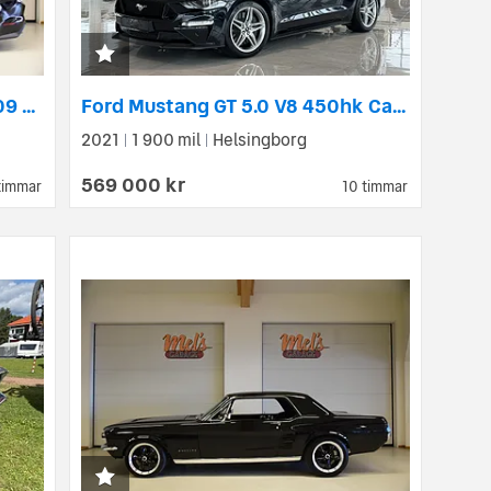
Ford Mustang Shelby GT350 709 mil Riktigt trevlig bil rakt igenom
Ford Mustang GT 5.0 V8 450hk Cab / Performance / B&O / Premium Pkt 2
2021
1 900 mil
Helsingborg
|
|
569 000 kr
timmar
10 timmar