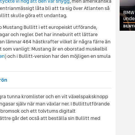
tyckte vi nog att den var snygg
, men amerikanska
ntrianmässigt låta bli att ta sig över Atlanten så
BMW ä
llitt skulle göra ett undantag.
unde
p Mustang Bullitt i ett europeiskt utförande,
BILNY
gar och regler. Det har inneburit ett lättare
:an lämnar 464 hästkrafter vilket är några färre än
lt som vanligt: Mustang är en oborstad muskelbil
en
) och i Bullitt-version har den möjligen en smula
grön
a tunna kromlister och en vit växelspaksknopp
gasar själv när man växlar ner. I Bullittutförande
 bromsok och ett tolvtums digitalt
ättre går det ocså att beställa sin Bullitt med