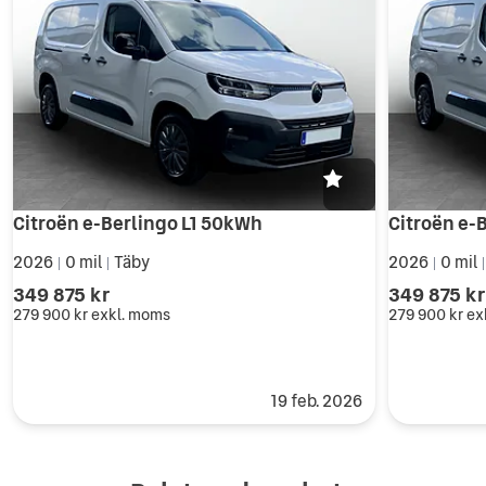
Citroën e-Berlingo L1 50kWh
Citroën e-
2026
0 mil
Täby
2026
0 mil
|
|
|
349 875 kr
349 875 kr
279 900 kr
exkl. moms
279 900 kr
ex
19 feb. 2026