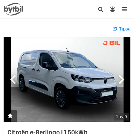
Tipsa
1 av 9
Citroën e-Berlingo L1 50kWh