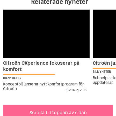
Relaterade nyheter
Citroën CXperience fokuserar på
Citroën j
komfort
BILNYHETER
Bubbelplast
BILNYHETER
uppdaterar.
Konceptbil lanserar nytt komfortprogram för
Citroën
29 aug. 2016
Scrolla till toppen av sidan