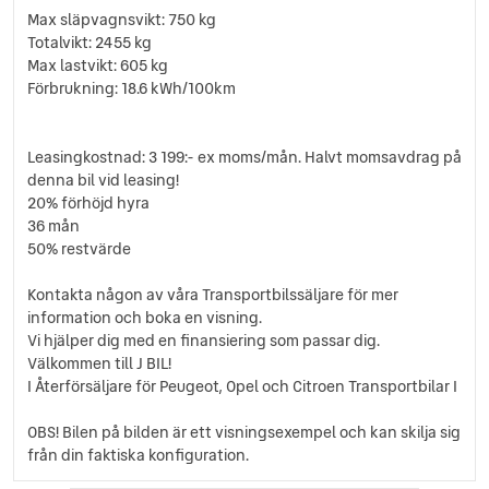
Förvaringsfack taket ovan förare
Max släpvagnsvikt: 750 kg
Förvaringsfack under handskfacket
Totalvikt: 2455 kg
Halogenstrålkastare
Max lastvikt: 605 kg
Handskfack
Förbrukning: 18.6 kWh/100km
Helljusassistent
Hill assist
Leasingkostnad: 3 199:- ex moms/mån. Halvt momsavdrag på
Justerbar ratt
denna bil vid leasing!
Justerbart förarsäte
20% förhöjd hyra
Mellanvägg med genomlastningslucka
36 mån
Nackskydd justerbara i höjd
50% restvärde
Parkeringsensorer bak
Radio
Kontakta någon av våra Transportbilssäljare för mer
Regnsensor
information och boka en visning.
Servostyrning
Vi hjälper dig med en finansiering som passar dig.
Sidospeglar med defroster
Välkommen till J BIL!
Skyddsinklädnad väggar
I Återförsäljare för Peugeot, Opel och Citroen Transportbilar I
Skyddsplast golv i lastutrymmet
OBS! Bilen på bilden är ett visningsexempel och kan skilja sig
Trafikskyltsavläsning
från din faktiska konfiguration.
Trötthetsvarnare
Tygklädsel Grå Mistral