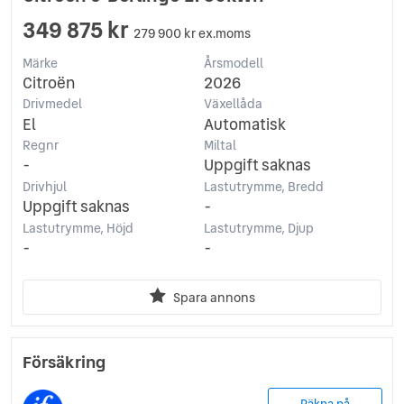
349 875 kr
279 900 kr ex.moms
Märke
Årsmodell
Citroën
2026
Drivmedel
Växellåda
El
Automatisk
Regnr
Miltal
-
Uppgift saknas
Drivhjul
Lastutrymme, Bredd
Uppgift saknas
-
Lastutrymme, Höjd
Lastutrymme, Djup
-
-
Spara annons
Försäkring