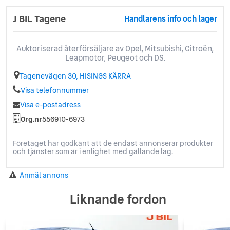
Uppvärmd multifunktionsratt
J BIL Tagene
Handlarens info och lager
Uppvärmda säten
VAEB (Videoassisterad Autobroms)
Visiopark 180° Backkamera
Auktoriserad återförsäljare av Opel, Mitsubishi, Citroën,
Leapmotor, Peugeot och DS.
Tagenevägen 30, HISINGS KÄRRA
Visa telefonnummer
Visa e-postadress
Org.nr
556910-6973
Företaget har godkänt att de endast annonserar produkter
och tjänster som är i enlighet med gällande lag.
Anmäl annons
Liknande fordon