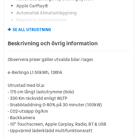
Apple CarPlay®
Automatisk klimatanläggning
Belysning i lastutrymmet
Belysning i skåp
SE ALL UTRUSTNING
Bluetooth & USB
DAB
Beskrivning och övrig information
Digital klocka
Digital serviceindikator
Observera priser gäller utvalda bilar i lager.
Dimstrålkastare
Dragkrok
e-Berlingo L1 50kWh, 136hk
Elektrisk startspärr
Eljusterbara sidospeglar
Utrustad med bl.a:
Eluppvärmd vindruta
• 175 cm långt lastutrymme (Golv)
ESP & ASR –antisladd- & spinnsystem
• 330 Km räckvidd enligt WLTP
• Snabbladdning 0-80% på 30 minuter (100kW)
Fartbegränsare
• CO2-utsäpp 0g/km
Farthållare
• Backkamera
Filhållningsassistans
• 10" Touchscreen, Apple Carplay, Radio, BT & USB
Fjärrnyckel med reservnyckel
• Uppvärmd läderklädd multifunktionsratt
Fjärrstyrt centrallås