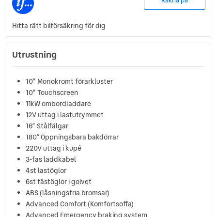
Räkna på
Hitta rätt bilförsäkring för dig
Utrustning
10” Monokromt förarkluster
10” Touchscreen
11kW ombordladdare
12V uttag i lastutrymmet
16” Stålfälgar
180° Öppningsbara bakdörrar
220V uttag i kupé
3-fas laddkabel
4st lastöglor
6st fästöglor i golvet
ABS (låsningsfria bromsar)
Advanced Comfort (Komfortsoffa)
Advanced Emergency braking system