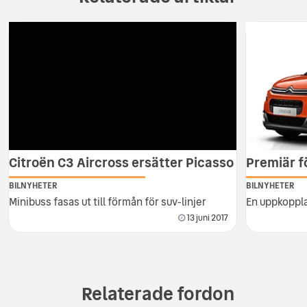
Citroën C3 Aircross ersätter Picasso
Premiär f
BILNYHETER
BILNYHETER
Minibuss fasas ut till förmån för suv-linjer
En uppkoppla
13 juni 2017
Relaterade fordon