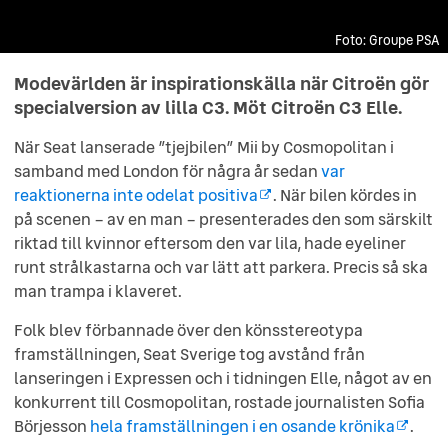
Groupe PSA
Groupe PSA
Groupe PSA
Groupe PSA
Groupe PSA
Groupe PSA
Modevärlden är inspirationskälla när Citroën gör
specialversion av lilla C3. Möt Citroën C3 Elle.
När Seat lanserade ”tjejbilen” Mii by Cosmopolitan i
samband med London för några år sedan
var
reaktionerna inte odelat positiva
. När bilen kördes in
på scenen – av en man – presenterades den som särskilt
riktad till kvinnor eftersom den var lila, hade eyeliner
runt strålkastarna och var lätt att parkera. Precis så ska
man trampa i klaveret.
Folk blev förbannade över den könsstereotypa
framställningen, Seat Sverige tog avstånd från
lanseringen i Expressen och i tidningen Elle, något av en
konkurrent till Cosmopolitan, rostade journalisten Sofia
Börjesson
hela framställningen i en osande krönika
.