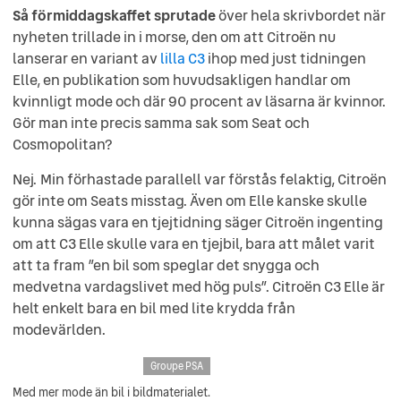
Så förmiddagskaffet sprutade
över hela skrivbordet när
nyheten trillade in i morse, den om att Citroën nu
lanserar en variant av
lilla C3
ihop med just tidningen
Elle, en publikation som huvudsakligen handlar om
kvinnligt mode och där 90 procent av läsarna är kvinnor.
Gör man inte precis samma sak som Seat och
Cosmopolitan?
Nej. Min förhastade parallell var förstås felaktig, Citroën
gör inte om Seats misstag. Även om Elle kanske skulle
kunna sägas vara en tjejtidning säger Citroën ingenting
om att C3 Elle skulle vara en tjejbil, bara att målet varit
att ta fram ”en bil som speglar det snygga och
medvetna vardagslivet med hög puls”. Citroën C3 Elle är
helt enkelt bara en bil med lite krydda från
modevärlden.
Groupe PSA
Med mer mode än bil i bildmaterialet.