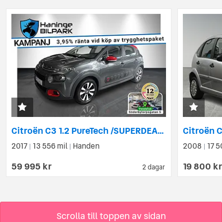
Citroën C3 1.2 PureTech /SUPERDEAL 3,95%/PDC
2017
13 556 mil
Handen
2008
17 5
|
|
|
59 995 kr
19 800 k
2 dagar
Scrolla till toppen av sidan