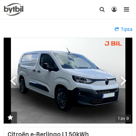
Tipsa
1 av 9
Citroën e-Berlingo L1 50kWh