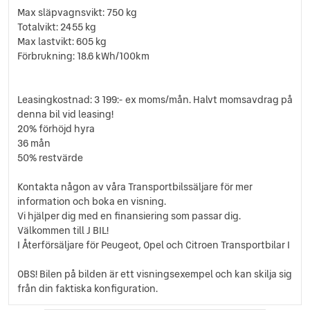
Förvaringsfack taket ovan förare
Max släpvagnsvikt: 750 kg
Förvaringsfack under handskfacket
Totalvikt: 2455 kg
Halogenstrålkastare
Max lastvikt: 605 kg
Handskfack
Förbrukning: 18.6 kWh/100km
Helljusassistent
Hill assist
Leasingkostnad: 3 199:- ex moms/mån. Halvt momsavdrag på
Justerbar ratt
denna bil vid leasing!
Justerbart förarsäte
20% förhöjd hyra
Mellanvägg med genomlastningslucka
36 mån
Nackskydd justerbara i höjd
50% restvärde
Parkeringsensorer bak
Radio
Kontakta någon av våra Transportbilssäljare för mer
Regnsensor
information och boka en visning.
Servostyrning
Vi hjälper dig med en finansiering som passar dig.
Sidospeglar med defroster
Välkommen till J BIL!
Skyddsinklädnad väggar
I Återförsäljare för Peugeot, Opel och Citroen Transportbilar I
Skyddsplast golv i lastutrymmet
OBS! Bilen på bilden är ett visningsexempel och kan skilja sig
Trafikskyltsavläsning
från din faktiska konfiguration.
Trötthetsvarnare
Tygklädsel Grå Mistral