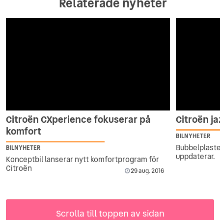
Relaterade nyheter
Citroën CXperience fokuserar på
Citroën j
komfort
BILNYHETER
Bubbelplast
BILNYHETER
uppdaterar.
Konceptbil lanserar nytt komfortprogram för
Citroën
29 aug. 2016
Scrolla till toppen av sidan