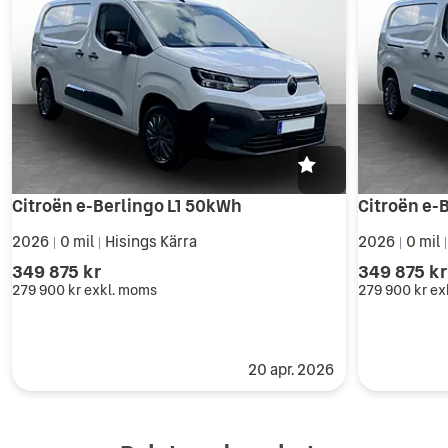
Citroën e-Berlingo L1 50kWh
Citroën e-
2026
0 mil
Hisings Kärra
2026
0 mil
|
|
|
349 875 kr
349 875 kr
279 900 kr
exkl. moms
279 900 kr
ex
20 apr. 2026