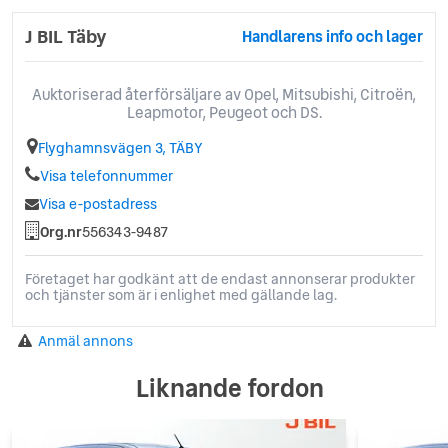
Uppvärmd multifunktionsratt
J BIL Täby
Handlarens info och lager
Uppvärmda säten
VAEB (Videoassisterad Autobroms)
Visiopark 180° Backkamera
Auktoriserad återförsäljare av Opel, Mitsubishi, Citroën,
Leapmotor, Peugeot och DS.
Flyghamnsvägen 3, TÄBY
Visa telefonnummer
Visa e-postadress
Org.nr
556343-9487
Företaget har godkänt att de endast annonserar produkter
och tjänster som är i enlighet med gällande lag.
Anmäl annons
Liknande fordon