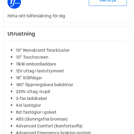
Räkna på
Hitta rätt bilförsäkring för dig
Utrustning
10” Monokromt förarkluster
10” Touchscreen
11kW ombordladdare
12V uttag i lastutrymmet
16” Stålfälgar
180° Öppningsbara bakdörrar
220V uttag i kupé
3-fas laddkabel
4st lastöglor
6st fästöglor i golvet
ABS (låsningsfria bromsar)
Advanced Comfort (Komfortsoffa)
Advanced Emergency braking system