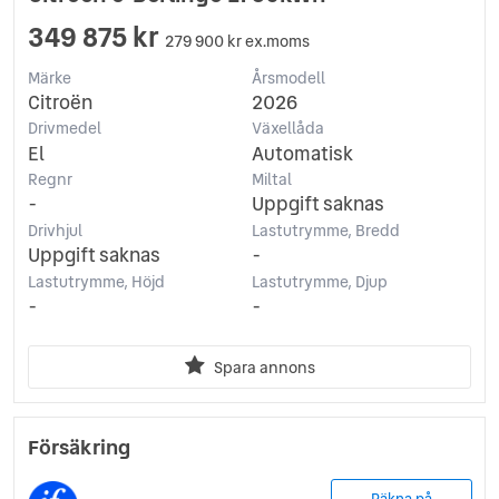
349 875 kr
279 900 kr ex.moms
Märke
Årsmodell
Citroën
2026
Drivmedel
Växellåda
El
Automatisk
Regnr
Miltal
-
Uppgift saknas
Drivhjul
Lastutrymme, Bredd
Uppgift saknas
-
Lastutrymme, Höjd
Lastutrymme, Djup
-
-
Spara annons
Försäkring