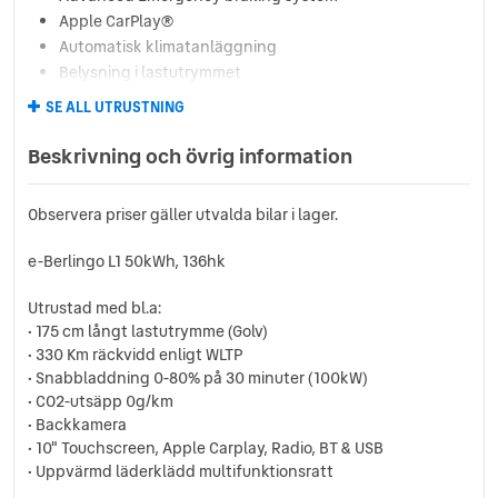
Apple CarPlay®
Automatisk klimatanläggning
Belysning i lastutrymmet
Belysning i skåp
SE ALL UTRUSTNING
Bluetooth & USB
DAB
Beskrivning och övrig information
Digital klocka
Digital serviceindikator
Observera priser gäller utvalda bilar i lager.
Dimstrålkastare
Dragkrok
e-Berlingo L1 50kWh, 136hk
Elektrisk startspärr
Eljusterbara sidospeglar
Utrustad med bl.a:
Eluppvärmd vindruta
• 175 cm långt lastutrymme (Golv)
ESP & ASR –antisladd- & spinnsystem
• 330 Km räckvidd enligt WLTP
• Snabbladdning 0-80% på 30 minuter (100kW)
Fartbegränsare
• CO2-utsäpp 0g/km
Farthållare
• Backkamera
Filhållningsassistans
• 10" Touchscreen, Apple Carplay, Radio, BT & USB
Fjärrnyckel med reservnyckel
• Uppvärmd läderklädd multifunktionsratt
Fjärrstyrt centrallås