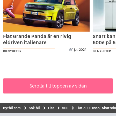
Fiat Grande Panda är en rivig
Snart kan 
eldriven italienare
500e på 5
1 juli 2024
BILNYHETER
BILNYHETER
Scrolla till toppen av sidan
Bytbil.com
Sök bil
Fiat
500
Fiat 500 Lusso | Skattebe