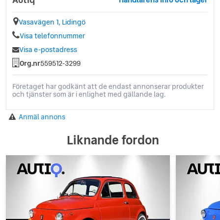
Vasavägen 1, Lidingö
Visa telefonnummer
Visa e-postadress
Org.nr
559512-3299
Företaget har godkänt att de endast annonserar produkter
och tjänster som är i enlighet med gällande lag.
Anmäl annons
Liknande fordon