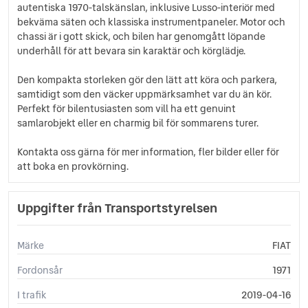
autentiska 1970-talskänslan, inklusive Lusso-interiör med
bekväma säten och klassiska instrumentpaneler. Motor och
chassi är i gott skick, och bilen har genomgått löpande
underhåll för att bevara sin karaktär och körglädje.
Den kompakta storleken gör den lätt att köra och parkera,
samtidigt som den väcker uppmärksamhet var du än kör.
Perfekt för bilentusiasten som vill ha ett genuint
samlarobjekt eller en charmig bil för sommarens turer.
Kontakta oss gärna för mer information, fler bilder eller för
att boka en provkörning.
Uppgifter från Transportstyrelsen
Märke
FIAT
Fordonsår
1971
I trafik
2019-04-16