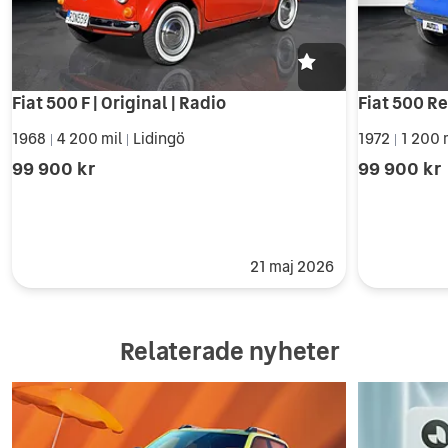
Fiat 500 F | Original | Radio
Fiat 500 Re
1968
4 200 mil
Lidingö
1972
1 200 
|
|
|
99 900 kr
99 900 kr
21 maj 2026
Relaterade nyheter