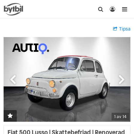
Tipsa
1 av 14
Fiat 500 Lusso | Skattebefriad | Renoverad