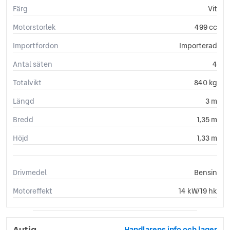
Färg
Vit
Motorstorlek
499 cc
Importfordon
Importerad
Antal säten
4
Totalvikt
840 kg
Längd
3 m
Bredd
1,35 m
Höjd
1,33 m
Drivmedel
Bensin
Motoreffekt
14 kW/19 hk
Autiq
Handlarens info och lager