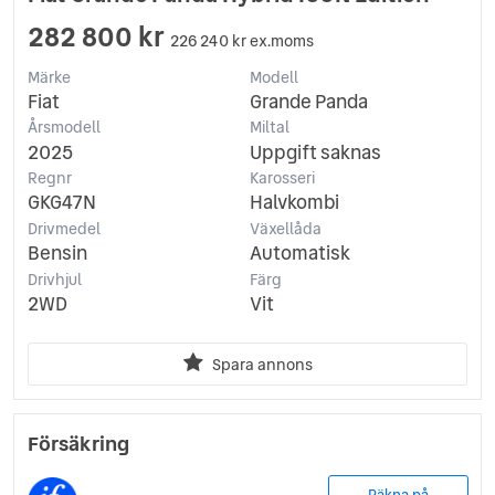
282 800 kr
226 240 kr ex.moms
Märke
Modell
Fiat
Grande Panda
Årsmodell
Miltal
2025
Uppgift saknas
Regnr
Karosseri
GKG47N
Halvkombi
Drivmedel
Växellåda
Bensin
Automatisk
Drivhjul
Färg
2WD
Vit
Spara annons
Försäkring