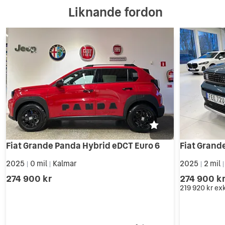
Liknande fordon
Fiat Grande Panda Hybrid eDCT Euro 6
2025
0 mil
Kalmar
2025
2 mil
|
|
|
274 900 kr
274 900 k
219 920 kr
ex