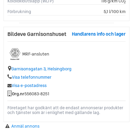
Koldioxidutsläpp (WLTP)
116 g/km CO
2
Förbrukning
5,1 l/100 km
Bildeve Garnisonshuset
Handlarens info och lager
MRF-ansluten
Garnisonsgatan 3, Helsingborg
Visa telefonnummer
Visa e-postadress
Org.nr
556083-8251
Företaget har godkänt att de endast annonserar produkter
och tjänster som är i enlighet med gällande lag.
Anmäl annons