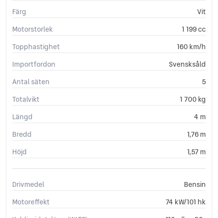
Färg
Vit
Motorstorlek
1 199 cc
Topphastighet
160 km/h
Importfordon
Svensksåld
Antal säten
5
Totalvikt
1 700 kg
Längd
4 m
Bredd
1,76 m
Höjd
1,57 m
Drivmedel
Bensin
Motoreffekt
74 kW/101 hk