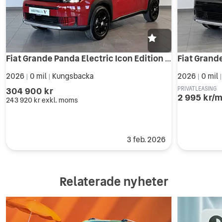
Fiat Grande Panda Electric Icon Edition 44kwh Vinterhjul & Service ingår!
2026
0 mil
Kungsbacka
2026
0 mil
|
|
|
304 900 kr
PRIVATLEASING
2 995 kr/
243 920 kr
exkl. moms
3 feb. 2026
Relaterade nyheter