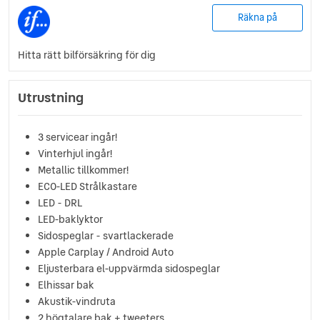
Räkna på
Hitta rätt bilförsäkring för dig
Utrustning
3 servicear ingår!
Vinterhjul ingår!
Metallic tillkommer!
ECO-LED Strålkastare
LED - DRL
LED-baklyktor
Sidospeglar - svartlackerade
Apple Carplay / Android Auto
Eljusterbara el-uppvärmda sidospeglar
Elhissar bak
Akustik-vindruta
2 högtalare bak + tweeters