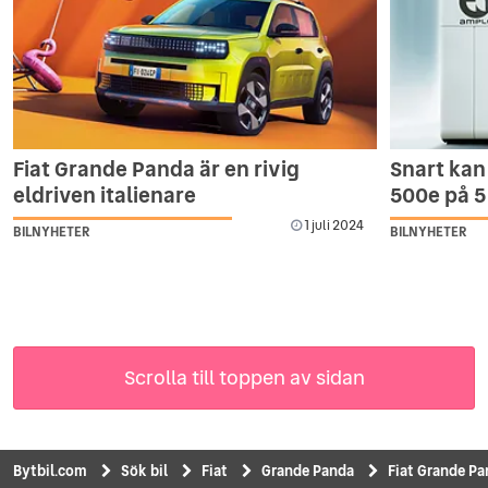
Fiat Grande Panda är en rivig
Snart kan 
eldriven italienare
500e på 5
1 juli 2024
BILNYHETER
BILNYHETER
Scrolla till toppen av sidan
Bytbil.com
Sök bil
Fiat
Grande Panda
Fiat Grande Pa