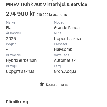
MHEV 110hk Aut Vinterhjul & Service
274 900 kr
219 920 kr ex.moms
Märke
Modell
Fiat
Grande Panda
Årsmodell
Miltal
2026
Uppgift saknas
Regnr
Karosseri
-
Halvkombi
Drivmedel
Växellåda
Hybrid el/bensin
Automatisk
Drivhjul
Färg
Uppgift saknas
Grön, Acqua
Spara annons
Försäkring