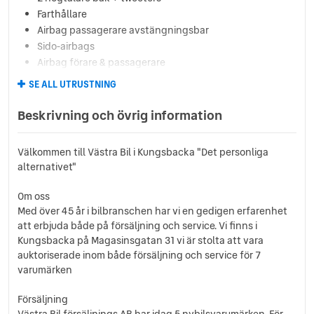
Farthållare
Airbag passagerare avstängningsbar
Sido-airbags
Airbag förare & passagerare
ESP
SE ALL UTRUSTNING
Hill assist
Trötthetsvarnare
Beskrivning och övrig information
Filhållningsassistent
Autonom nödbroms
Välkommen till Västra Bil i Kungsbacka "Det personliga
Parkeringssensorer bak
alternativet"
elektrisk P-broms
Smartphone-stativ
Om oss
10.25" Digitalt Instrumentkluster
Med över 45 år i bilbranschen har vi en gedigen erfarenhet
SB-C uttag fram fastcharge 3A
att erbjuda både på försäljning och service. Vi finns i
Dörrhandtag exteriört svart
Kungsbacka på Magasinsgatan 31 vi är stolta att vara
auktoriserade inom både försäljning och service för 7
Parkeringssensorer fram
varumärken
Back-kamera
Avbländbar innerbackspegel
Försäljning
Automatisk A/C
Västra Bil försäljnings AB har idag 5 nybilsvarumärken. För