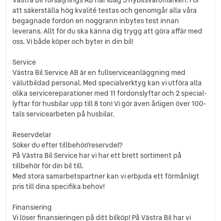
Regnsensor
att säkerställa hög kvalité testas och genomgår alla våra
Isofix bak
begagnade fordon en noggrann inbytes test innan
Förvaringsficka ryggstöd
leverans. Allt för du ska känna dig trygg att göra affär med
60/40 delbart baksäte
oss. Vi både köper och byter in din bil!
El-uppvärmd del av vindruta
Mittarmsstöd
Service
Västra Bil Service AB är en fullserviceanläggning med
Rattvärme
välutbildad personal. Med specialverktyg kan vi utföra alla
Stolsvärme fram
olika servicereparationer med 11 fordonslyftar och 2 special-
2x USB C bak
lyftar för husbilar upp till 8 ton! Vi gör även årligen över 100-
Navigation
tals servicearbeten på husbilar.
Trådlös laddning av smartphone
Passagerarstol höjdjusterbar
Reservdelar
Förvaring instrumentbräda
Söker du efter tillbehör/reservdel?
Ratt - soft touch
På Västra Bil Service har vi har ett brett sortiment på
Interiör "Style"
tillbehör för din bil till.
Mörktonade rutor
Med stora samarbetspartner kan vi erbjuda ett förmånligt
Takrails i silver
pris till dina specifika behov!
16" Alufälgar
Finansiering
Vi löser finansieringen på ditt bilköp! På Västra Bil har vi