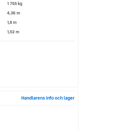
1 755 kg
4,36 m
1,8 m
1,52 m
Handlarens info och lager