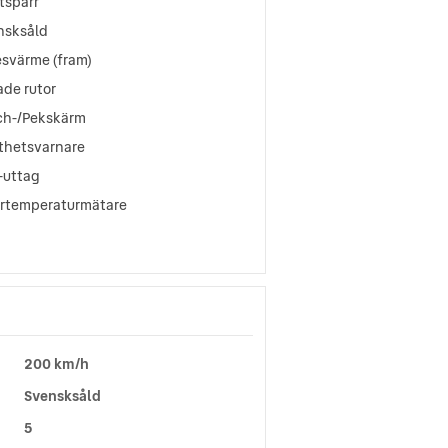
tspärr
nsksåld
esvärme (fram)
ade rutor
ch-/Pekskärm
tthetsvarnare
-uttag
ertemperaturmätare
200 km/h
Svensksåld
5