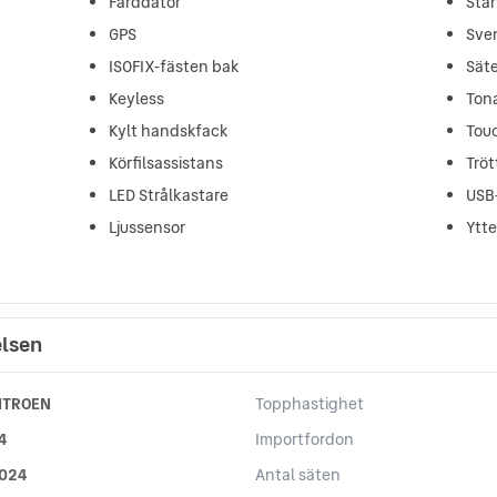
Färddator
Star
GPS
Sve
ISOFIX-fästen bak
Sät
Keyless
Ton
Kylt handskfack
Tou
Körfilsassistans
Trö
LED Strålkastare
USB
Ljussensor
Ytt
elsen
ITROEN
Topphastighet
4
Importfordon
024
Antal säten