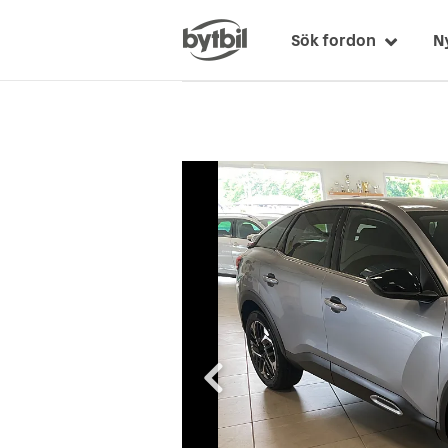
Sök fordon
N