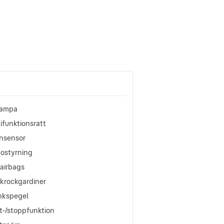
lampa
ifunktionsratt
nsensor
vostyrning
oairbags
okrockgardiner
nkspegel
t-/stoppfunktion