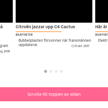
på
Citroën jazzar upp C4 Cactus
Här är
BILNYHETER
BILNYHE
Bubbelplasten försvinner när fransmännen
Elektr
uppdaterar.
ogram
31 okt. 2017
g. 2016
Scrolla till toppen av sidan