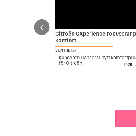
Citroën CXperience fokuserar 
komfort
BILNYHETER
Konceptbil lanserar nytt komfortpr
för Citroën
29 au