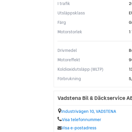
I trafik
2
Utsläppsklass
E
Färg
G
Motorstorlek
1
Drivmedel
B
Motoreffekt
9
Koldioxidutsläpp (WLTP)
1
Förbrukning
5
Vadstena Bil & Däckservice A
Industrivägen 10, VADSTENA
Visa telefonnummer
Visa e-postadress