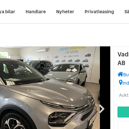
ya bilar
Handlare
Nyheter
Privatleasing
Sä
Vad
AB
Bu
In
Aukt