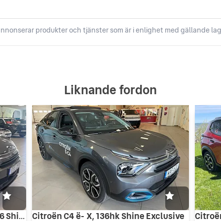
nnonserar produkter och tjänster som är i enlighet med gällande lag
Liknande fordon
Citroën C4 1.2 PureTech EAT Euro 6 Shine
Citroën C4 ë- X, 136hk Shine Exclusive
Citro