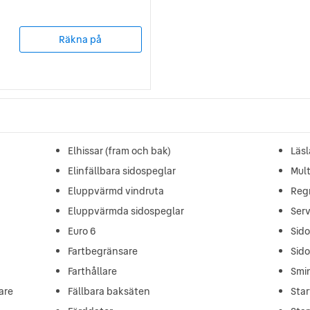
Räkna på
Elhissar (fram och bak)
Läs
Elinfällbara sidospeglar
Mult
Eluppvärmd vindruta
Reg
Eluppvärmda sidospeglar
Ser
Euro 6
Sid
Fartbegränsare
Sid
Farthållare
Smi
are
Fällbara baksäten
Star