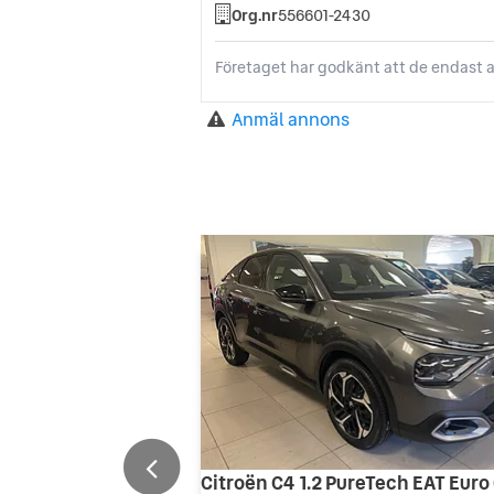
Org.nr
556601-2430
Företaget har godkänt att de endast a
Anmäl annons