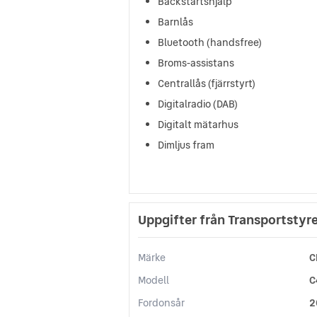
Backstartshjälp
Barnlås
Bluetooth (handsfree)
Broms-assistans
Centrallås (fjärrstyrt)
Digitalradio (DAB)
Digitalt mätarhus
Dimljus fram
Uppgifter från Transportstyr
Märke
C
Modell
C
Fordonsår
2