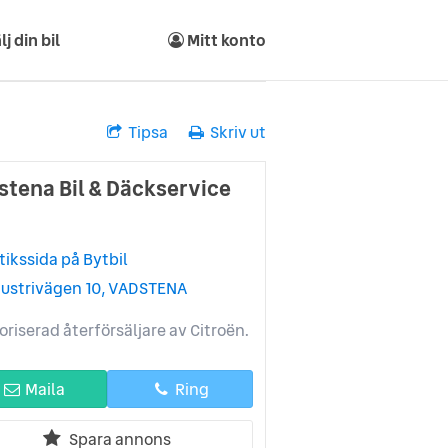
lj din bil
Mitt konto
Tipsa
Skriv ut
stena Bil & Däckservice
tikssida på Bytbil
dustrivägen 10, VADSTENA
oriserad återförsäljare av Citroën.
Maila
Ring
Spara annons