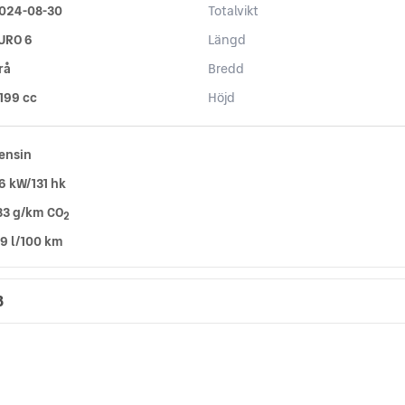
024-08-30
Totalvikt
URO 6
Längd
rå
Bredd
 199 cc
Höjd
ensin
6 kW/131 hk
33 g/km CO
2
,9 l/100 km
B