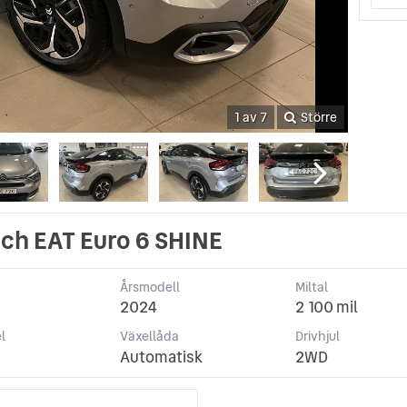
1 av 7
Större
ech EAT Euro 6 SHINE
Årsmodell
Miltal
2024
2 100 mil
l
Växellåda
Drivhjul
Automatisk
2WD