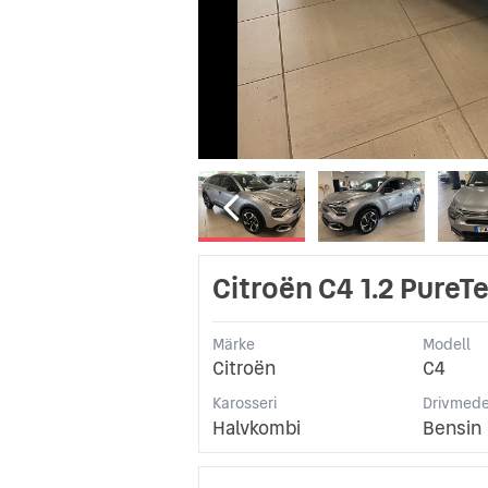
Citroën C4 1.2 PureT
Märke
Modell
Citroën
C4
Karosseri
Drivmede
Halvkombi
Bensin