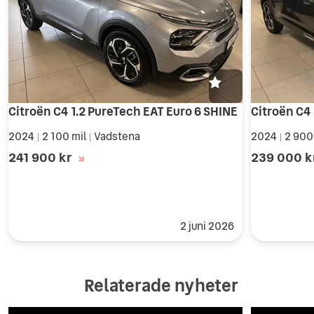
Citroën C4 1.2 PureTech EAT Euro 6 SHINE
Citroën C4 
2024
2 100 mil
Vadstena
2024
2 900
|
|
|
241 900 kr
239 000 k
2 juni 2026
Relaterade nyheter