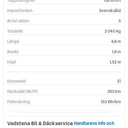
Topphastighet
150 km/h
Sätesvärme (fram)
Trötthetsvarnare
Importfordon
Svensksåld
Vägfilsassistans
Antal säten
5
Totalvikt
2 040 kg
Längd
4,6 m
Bredd
1,8 m
Höjd
1,52 m
Drivmedel
El
Räckvidd (WLTP)
353 km
Förbrukning
153 Wh/km
Vadstena Bil & Däckservice
Handlarens info och