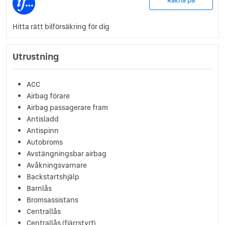
Räkna på
Hitta rätt bilförsäkring för dig
Utrustning
ACC
Airbag förare
Airbag passagerare fram
Antisladd
Antispinn
Autobroms
Avstängningsbar airbag
Avåkningsvarnare
Backstartshjälp
Barnlås
Bromsassistans
Centrallås
Centrallås (fjärrstyrt)