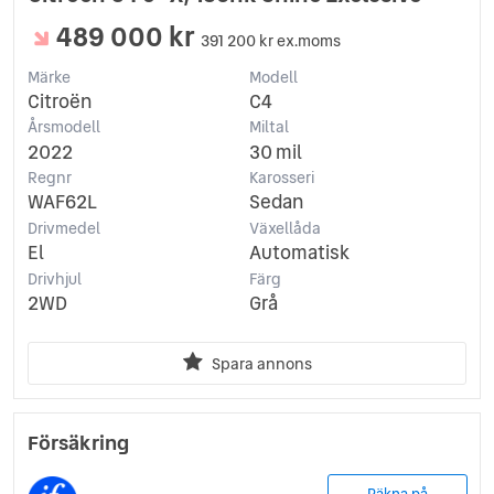
489 000 kr
391 200 kr ex.moms
Märke
Modell
Citroën
C4
Årsmodell
Miltal
2022
30 mil
Regnr
Karosseri
WAF62L
Sedan
Drivmedel
Växellåda
El
Automatisk
Drivhjul
Färg
2WD
Grå
Spara annons
Försäkring