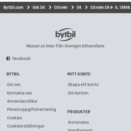
Bytbil.com
Sök bil
Citroën
C4
Citroën C4 ë- X, 136hk
Massor av bilar från Sveriges bilhandlare.
Facebook
BYTBIL
MITT KONTO
Om oss
Skapa ett konto
Kontakta oss
Om konton
Användarvillkor
Personuppgiftshantering
PRODUKTER
Cookies
Annonsera
Cookieinställningar
Handlarlogin