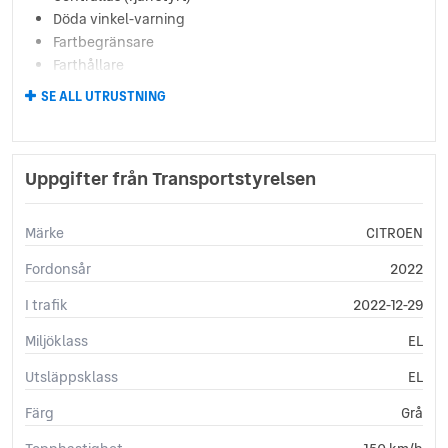
Döda vinkel-varning
Fartbegränsare
Farthållare
Färddator
SE ALL UTRUSTNING
GPS
ISOFIX-fästen bak
Keyless Nyckelfri Dörrar
Uppgifter från Transportstyrelsen
Keyless Nyckelfri Start
LED (halvljus)
LED (helljus)
Märke
CITROEN
LED Strålkastare
Fordonsår
2022
Ljussensor
Parkeringssensorer
I trafik
2022-12-29
Parkeringssensorer (bak)
Miljöklass
Regnsensor
EL
Sidoairbags
Utsläppsklass
EL
Sidokrockgardiner
Startspärr
Färg
Grå
Svensksåld