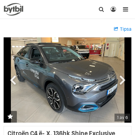
Tipsa
1 av 6
Citroën C4 ë- X, 136hk Shine Exclusive