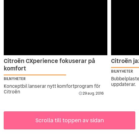
Citroën CXperience fokuserar på
Citroën j
komfort
BILNYHETER
Bubbelplast
BILNYHETER
uppdaterar.
Konceptbil lanserar nytt komfortprogram för
Citroën
29 aug. 2016
Scrolla till toppen av sidan