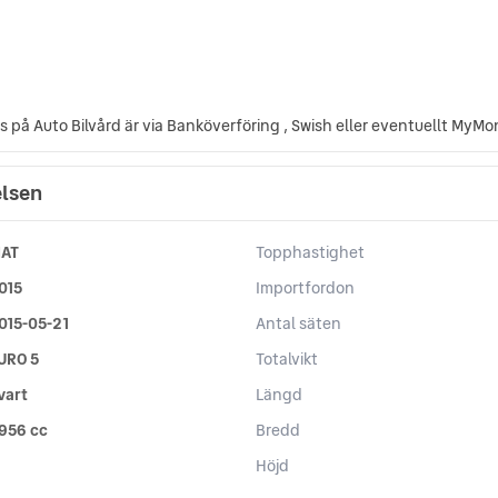
ss på Auto Bilvård är via Banköverföring , Swish eller eventuellt MyM
elsen
IAT
Topphastighet
015
Importfordon
015-05-21
Antal säten
URO 5
Totalvikt
vart
Längd
 956 cc
Bredd
Höjd