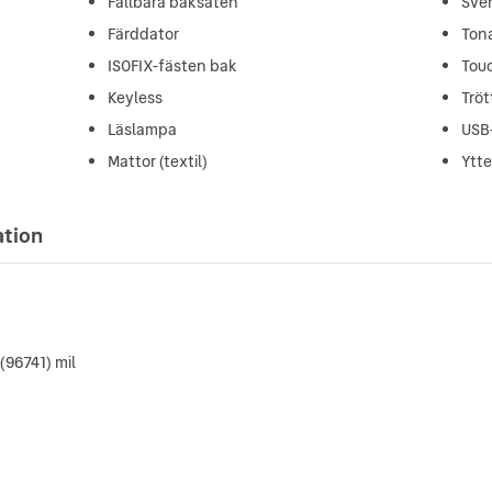
Fällbara baksäten
Sve
Färddator
Ton
ISOFIX-fästen bak
Tou
Keyless
Trö
Läslampa
USB
Mattor (textil)
Ytt
ation
(96741) mil