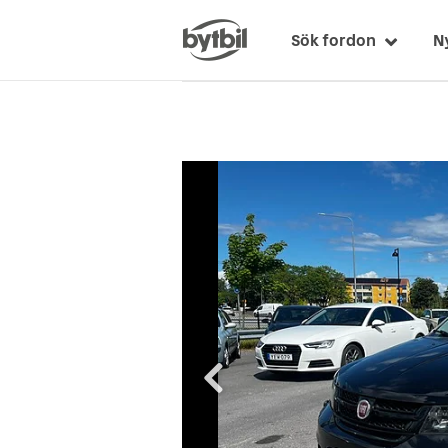
Sök fordon
N