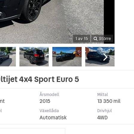
1 av 15
Större
tijet 4x4 Sport Euro 5
Årsmodell
Miltal
nt
2015
13 350 mil
l
Växellåda
Drivhjul
Automatisk
4WD