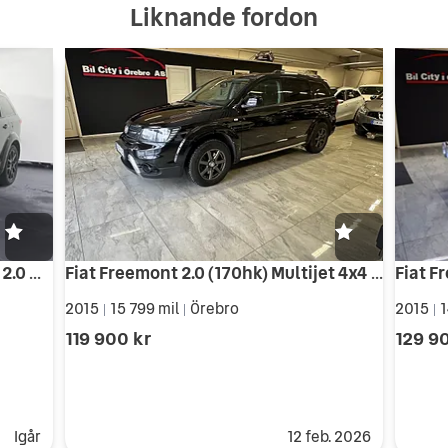
Liknande fordon
Fiat Freemont Black Code Alpine 2.0 Multijet 4x4 170 Aut 7-Sits
Fiat Freemont 2.0 (170hk) Multijet 4x4 Sport / 3-Ägare / 7-sits / GPS
2015
15 799 mil
Örebro
2015
1
|
|
|
119 900 kr
129 9
Igår
12 feb. 2026