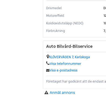
Drivmedel
D
Motoreffekt
1
Koldioxidutsläpp (NEDC)
1
Förbrukning
7
Auto Bilvård-Bilservice
KLÖVERVÄGEN 7, Karlskoga
Visa telefonnummer
Visa e-postadress
Företaget har godkänt att de endast a
Anmäl annons