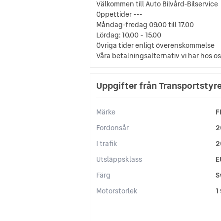
Välkommen till Auto Bilvård-Bilservice
Öppettider ---
Måndag-fredag 09.00 till 17.00
Lördag: 10.00 - 15.00
Övriga tider enligt överenskommelse
Våra betalningsalternativ vi har hos o
Uppgifter från Transportstyr
Märke
F
Fordonsår
2
I trafik
2
Utsläppsklass
E
Färg
S
Motorstorlek
1