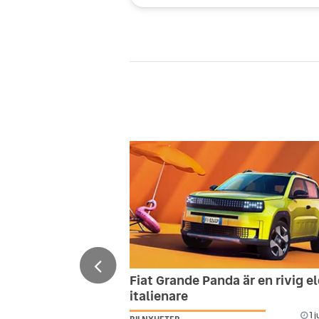
Fiat Grande Panda är en rivig e
italienare
1 j