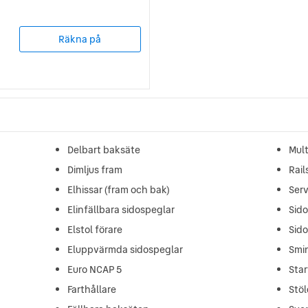
Räkna på
Delbart baksäte
Mult
Dimljus fram
Rail
Elhissar (fram och bak)
Ser
Elinfällbara sidospeglar
Sid
Elstol förare
Sid
Eluppvärmda sidospeglar
Smi
Euro NCAP 5
Star
Farthållare
Stö