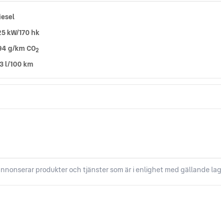
iesel
25 kW/170 hk
94 g/km CO
2
,3 l/100 km
nnonserar produkter och tjänster som är i enlighet med gällande lag