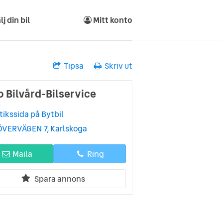
lj din bil
Mitt konto
Tipsa
Skriv ut
o Bilvård-Bilservice
tikssida på Bytbil
ÖVERVÄGEN 7, Karlskoga
Maila
Ring
Spara annons