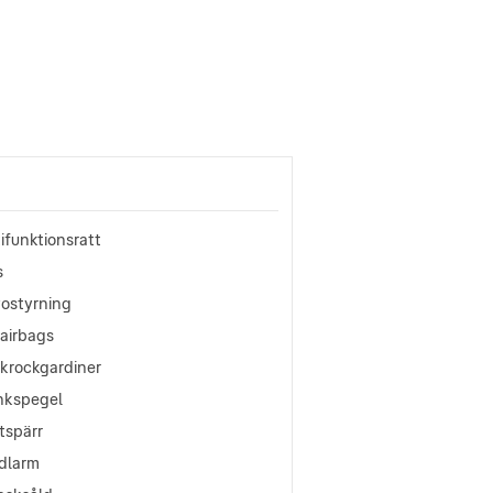
ifunktionsratt
s
vostyrning
oairbags
okrockgardiner
nkspegel
tspärr
ldlarm