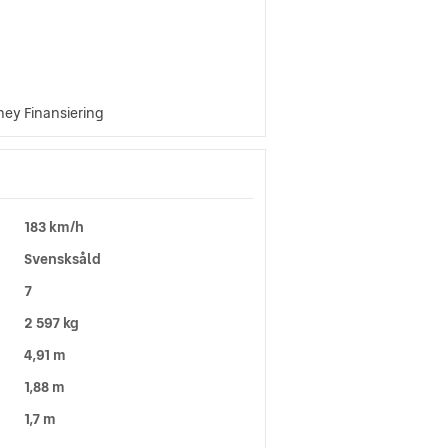
oney Finansiering
183 km/h
Svensksåld
7
2 597 kg
4,91 m
1,88 m
1,7 m