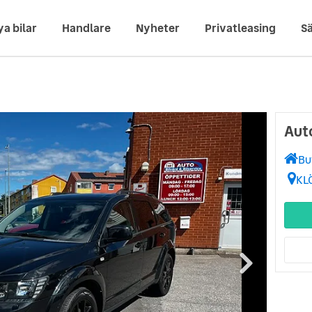
ya bilar
Handlare
Nyheter
Privatleasing
Sä
Aut
Bu
KL