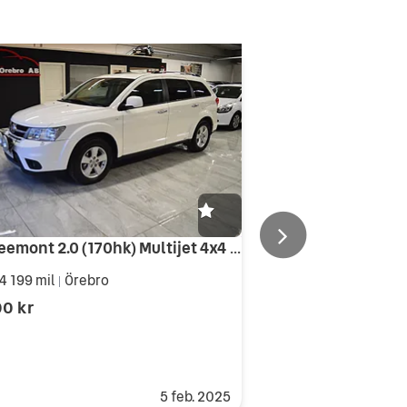
Fiat Freemont 2.0 (170hk) Multijet 4x4 Sport 7-Sits / B-Kamera / GPS / M-Värme
4 199 mil
Örebro
|
00 kr
5 feb. 2025