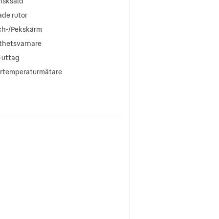
nsksåld
ade rutor
ch-/Pekskärm
tthetsvarnare
-uttag
ertemperaturmätare