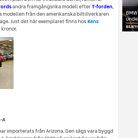
Fords
andra framgångsrika modell efter
T-forden
,
BMW ä
ta modellen från den amerikanska biltillverkaren
unde
ge. Just det här exemplaret finns hos
Kens
BILNY
 kronor.
l-A
har importerats från Arizona. Den sägs vara byggd