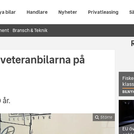
ya bilar
Handlare
Nyheter
Privatleasing
Sä
ment
Bransch & Teknik
 veteranbilarna på
Fiske
klas
BILNY
 år.
Större
EU öv