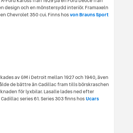
 A-Ford Kaross från 1929 på en Ford Deuce från
en design och en mönstersydd interiör. Framaxeln
 en Chevrolet 350 cui. Finns hos
von Brauns Sport
rkades av GM i Detroit mellan 1927 och 1940, även
sålde de bättre än Cadillac fram tills börskraschen
naden för lyxbilar. Lasalle lades ned efter
Cadillac series 61. Series 303 finns hos
Ucars