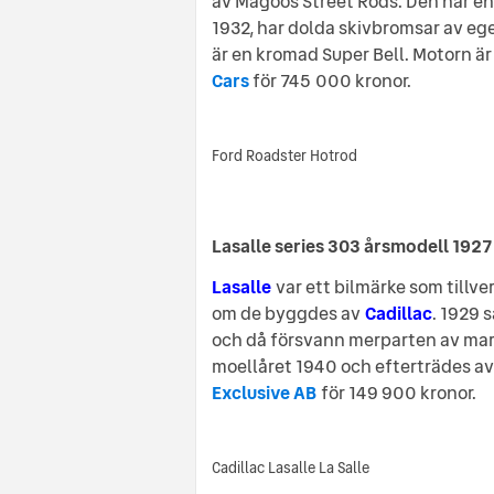
av Magoos Street Rods. Den har en
1932, har dolda skivbromsar av eg
är en kromad Super Bell. Motorn är
Cars
för 745 000 kronor.
Ford Roadster Hotrod
Lasalle series 303 årsmodell 1927
Lasalle
var ett bilmärke som tillve
om de byggdes av
Cadillac
. 1929 
och då försvann merparten av mark
moellåret 1940 och efterträdes av 
Exclusive AB
för 149 900 kronor.
Cadillac Lasalle La Salle