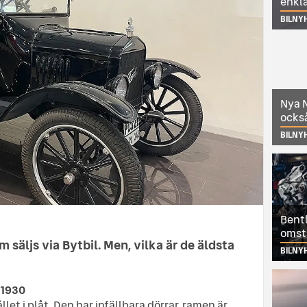
enkl
BILNY
Nya N
också
BILNY
Ford Model T
Bentl
omst
 säljs via Bytbil. Men, vilka är de äldsta
BILNY
 1930
llet i plåt. Den har infällbara dörrar, ramen är