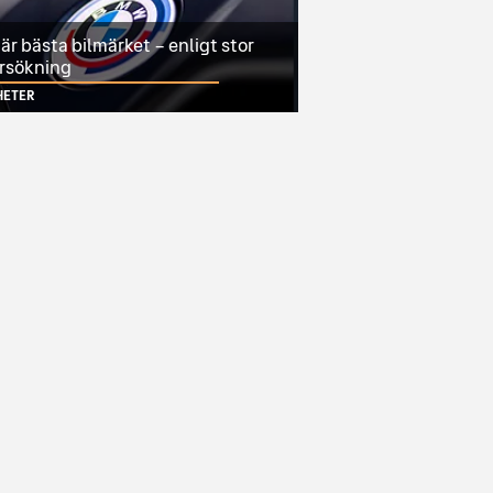
r bästa bilmärket – enligt stor
rsökning
HETER