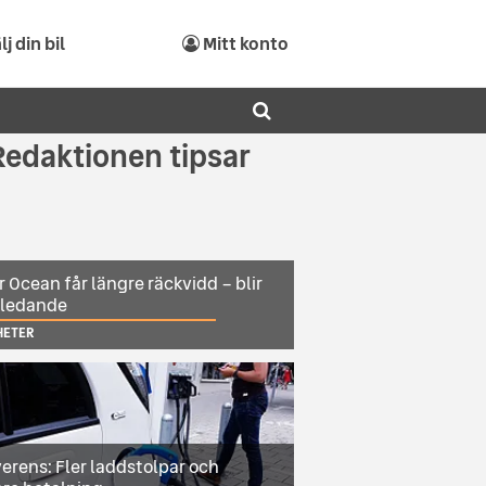
lj din bil
Mitt konto
Redaktionen tipsar
r Ocean får längre räckvidd – blir
sledande
HETER
erens: Fler laddstolpar och