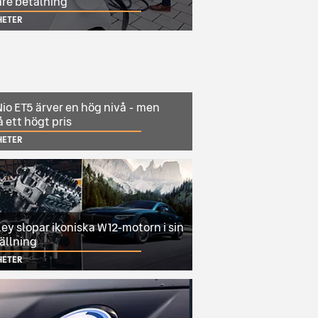
are betalning
HETER
io ET5 ärver en hög nivå - men
 ett högt pris
HETER
ey slopar ikoniska W12-motorn i sin
ällning
HETER