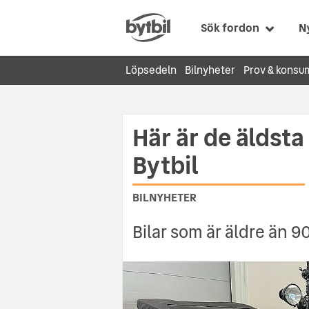
Sök fordon
N
Löpsedeln
Bilnyheter
Prov & konsu
Här är de äldsta
Bytbil
BILNYHETER
Bilar som är äldre än 90