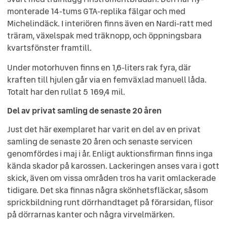
monterade 14-tums GTA-replika fälgar och med
Michelindäck. I interiören finns även en Nardi-ratt med
träram, växelspak med träknopp, och öppningsbara
kvartsfönster framtill.
Under motorhuven finns en 1,6-liters rak fyra, där
kraften till hjulen går via en femväxlad manuell låda.
Totalt har den rullat 5 169,4 mil.
Del av privat samling de senaste 20 åren
Just det här exemplaret har varit en del av en privat
samling de senaste 20 åren och senaste servicen
genomfördes i maj i år. Enligt auktionsfirman finns inga
kända skador på karossen. Lackeringen anses vara i gott
skick, även om vissa områden tros ha varit omlackerade
tidigare. Det ska finnas några skönhetsfläckar, såsom
sprickbildning runt dörrhandtaget på förarsidan, flisor
på dörrarnas kanter och några virvelmärken.