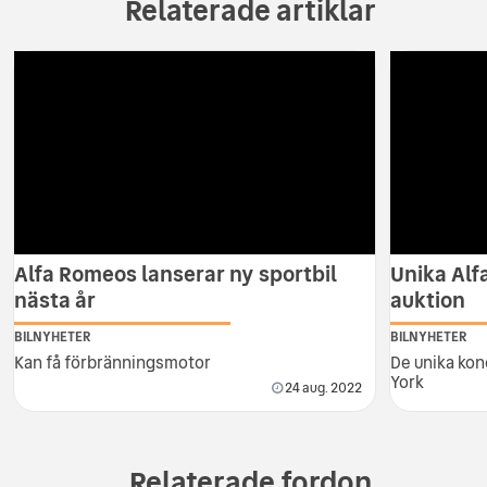
Relaterade artiklar
Alfa Romeos lanserar ny sportbil
Unika Alf
nästa år
auktion
BILNYHETER
BILNYHETER
Kan få förbränningsmotor
De unika kon
York
24 aug. 2022
Relaterade fordon