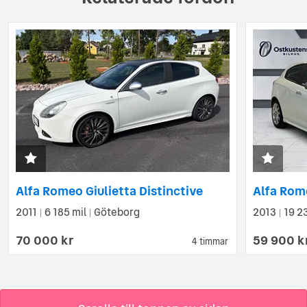
Alfa Romeo Giulietta Distinctive
2011
6 185 mil
Göteborg
2013
19 2
|
|
|
70 000 kr
59 900 k
4 timmar