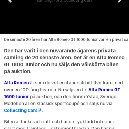
De senaste 20 åren har Alfa Romeo GT 1600 Junior vari en privat sa
De senaste 20 åren har Alfa Romeo GT 1600 Junior vari en privat
samling. Foto: Collecting Cars
Den har varit i den nuvarande ägarens privata
samling de 20 senaste åren. Det är en Alfa Romeo
GT 1600 Junior och nu säljs den välskötta bilen
på auktion.
Alfa Romeo
är som du vet en italiensk biltillverkare med
över en 100-årig historia. Nu säljs en fin
Alfa Romeo GT
1600 Junior
på auktion, och den finns i Ystad, Sverige.
Modellen är en klassisk sportcoupé och säljs nu via
Collecting Cars
.
Bilen är lackerad i rött och har en tygklädd interiör i
svart med träinlägg i instrumentbrädan. Den har ny-