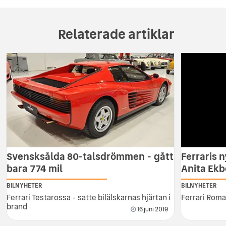
Relaterade artiklar
Svensksålda 80-talsdrömmen - gått
Ferraris 
bara 774 mil
Anita Ekb
BILNYHETER
BILNYHETER
Ferrari Testarossa - satte bilälskarnas hjärtan i
Ferrari Roma
brand
16 juni 2019