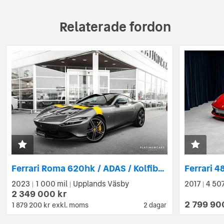
Relaterade fordon
Ferrari Roma 620hk / ADAS / Kolfiber / LEASEBAR
2023
1 000 mil
Upplands Väsby
2017
4 507
|
|
|
2 349 000 kr
2 799 90
1 879 200 kr
exkl. moms
2 dagar