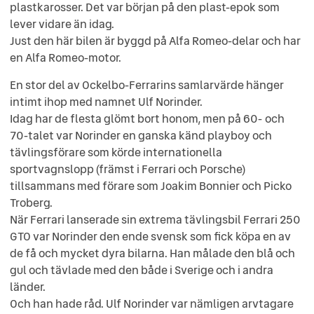
plastkarosser. Det var början på den plast-epok som
lever vidare än idag.
Just den här bilen är byggd på Alfa Romeo-delar och har
en Alfa Romeo-motor.
En stor del av Ockelbo-Ferrarins samlarvärde hänger
intimt ihop med namnet Ulf Norinder.
Idag har de flesta glömt bort honom, men på 60- och
70-talet var Norinder en ganska känd playboy och
tävlingsförare som körde internationella
sportvagnslopp (främst i Ferrari och Porsche)
tillsammans med förare som Joakim Bonnier och Picko
Troberg.
När Ferrari lanserade sin extrema tävlingsbil Ferrari 250
GTO var Norinder den ende svensk som fick köpa en av
de få och mycket dyra bilarna. Han målade den blå och
gul och tävlade med den både i Sverige och i andra
länder.
Och han hade råd. Ulf Norinder var nämligen arvtagare