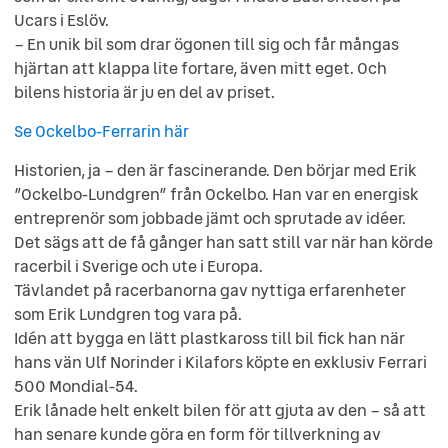
Ucars i Eslöv.
– En unik bil som drar ögonen till sig och får mångas
hjärtan att klappa lite fortare, även mitt eget. Och
bilens historia är ju en del av priset.
Se Ockelbo-Ferrarin här
Historien, ja – den är fascinerande. Den börjar med Erik
”Ockelbo-Lundgren” från Ockelbo. Han var en energisk
entreprenör som jobbade jämt och sprutade av idéer.
Det sägs att de få gånger han satt still var när han körde
racerbil i Sverige och ute i Europa.
Tävlandet på racerbanorna gav nyttiga erfarenheter
som Erik Lundgren tog vara på.
Idén att bygga en lätt plastkaross till bil fick han när
hans vän Ulf Norinder i Kilafors köpte en exklusiv Ferrari
500 Mondial-54.
Erik lånade helt enkelt bilen för att gjuta av den – så att
han senare kunde göra en form för tillverkning av