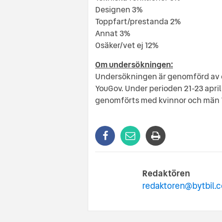
Designen 3%
Toppfart/prestanda 2%
Annat 3%
Osäker/vet ej 12%
Om undersökningen:
Undersökningen är genomförd av 
YouGov. Under perioden 21-23 apri
genomförts med kvinnor och män 18
Redaktören
redaktoren@bytbil.