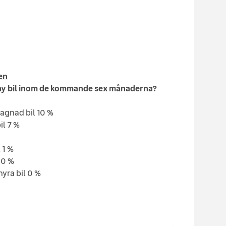
en
 ny bil inom de kommande sex månaderna?
gagnad bil 10 %
il 7 %
 1 %
 0 %
hyra bil 0 %