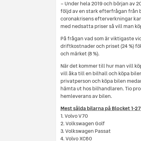
– Under hela 2019 och början av 20
följd av en stark efterfrågan från
coronakrisens efterverkningar kan v
med nedsatta priser så vill man köp
På frågan vad som är viktigaste vid
driftkostnader och priset (24 %) följ
och märket (8 %).
När det kommer till hur man vill k
vill åka till en bilhall och köpa bile
privatperson och köpa bilen medan
hämta ut hos bilhandlaren. Tio pro
hemleverans av bilen.
Mest sålda bilarna på Blocket 1-27
1. Volvo V70
2. Volkswagen Golf
3. Volkswagen Passat
4. Volvo XC60