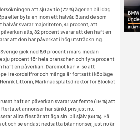
sökningen att sju av tio (72 %) äger en bil idag
BMW ä
öpa eller byta en inom ett halvår. Bland de som
unde
t halvår svarar majoriteten, 41 procent, att
BILNY
 påverkan alls, 32 procent svarar att den haft en
rar att den har påverkat i hög utsträckning.
i Sverige gick ned 8,6 procent i mars, medan
a sju procent för hela branschen och fyra procent
sen haft en påverkan. Däremot kan vi se att
pe i rekordsiffror och många är fortsatt i köpläge
Henrik Littorin, Marknadsplatsdirektör för Blocket
ruset haft en påverkan svarar var femte (19 %) att
 flertalet annonser har sänkt pris just nu.
ar allra flest är att äga sin bil själv (68 %). På
a ut och se endast nedsatta bilannonser, just nu är