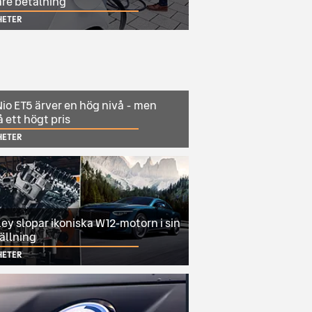
are betalning
HETER
io ET5 ärver en hög nivå - men
 ett högt pris
HETER
ey slopar ikoniska W12-motorn i sin
ällning
HETER