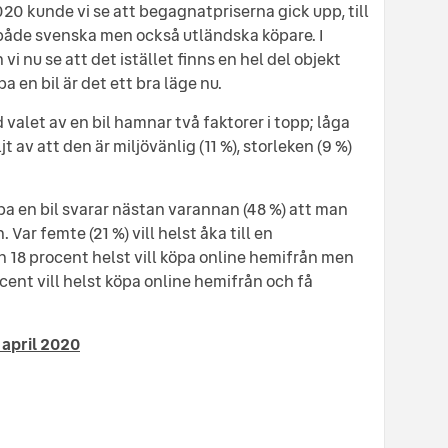
20 kunde vi se att begagnatpriserna gick upp, till
 både svenska men också utländska köpare. I
i nu se att det istället finns en hel del objekt
a en bil är det ett bra läge nu.
 valet av en bil hamnar två faktorer i topp; låga
t av att den är miljövänlig (11 %), storleken (9 %)
öpa en bil svarar nästan varannan (48 %) att man
n. Var femte (21 %) vill helst åka till en
 18 procent helst vill köpa online hemifrån men
cent vill helst köpa online hemifrån och få
 april 2020