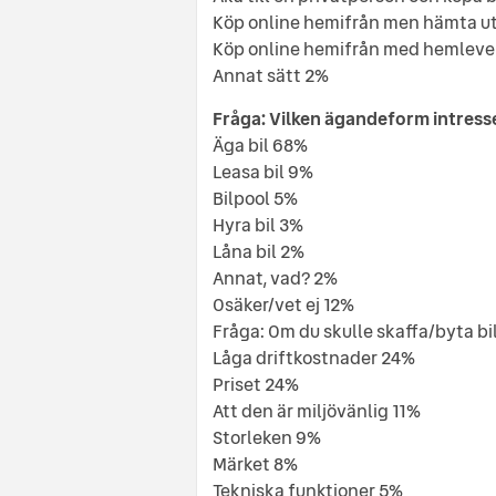
Köp online hemifrån men hämta ut 
Köp online hemifrån med hemlever
Annat sätt 2%
Fråga: Vilken ägandeform intress
Äga bil 68%
Leasa bil 9%
Bilpool 5%
Hyra bil 3%
Låna bil 2%
Annat, vad? 2%
Osäker/vet ej 12%
Fråga: Om du skulle skaffa/byta bil 
Låga driftkostnader 24%
Priset 24%
Att den är miljövänlig 11%
Storleken 9%
Märket 8%
Tekniska funktioner 5%