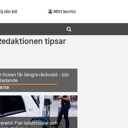
lj din bil
Mitt konto
Redaktionen tipsar
r Ocean får längre räckvidd – blir
sledande
HETER
erens: Fler laddstolpar och