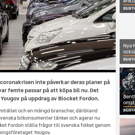
enkl
BILNY
Nya N
också
BILNY
 coronakrisen inte påverkar deras planer på
var femte passar på att köpa bil nu. Det
Bentl
n Yougov på uppdrag av Blocket Fordon.
omst
amhället och en mängd branscher, däribland
BILNY
svenska bilkonsumenter tänker och agerar nu
ket Fordon ställa frågor till svenska folket genom
ingsföretaget Yougov.