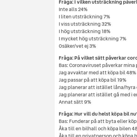
Fråga: I vilken utsträckning påver
Inte alls 24%
I liten utsträckning 7%
I viss utsträckning 32%
I hög utsträckning 18%
I mycket hög utsträckning 7%
Osäker/vet ej 3%
Fråga: På vilket sätt påverkar cor
Bas: Coronaviruset påverkar mina 
Jag avvaktar med att köpa bil 48%
Jag passar på att köpa bil 19%
Jag planerar att istället låna/hyra
Jag planerar att istället gå med i 
Annat sätt 9%
Fråga: Hur vill du helst köpa bil nu
Bas: Funderar på att byta eller köp
Åka till en bilhall och köpa bilen 4
Åka till en privatperson och köpa 