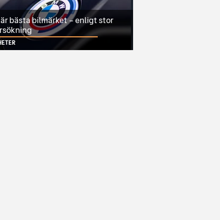
r bästa bilmärket – enligt stor
rsökning
HETER