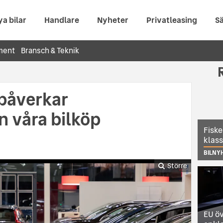
ya bilar
Handlare
Nyheter
Privatleasing
Sä
ment
Bransch & Teknik
 påverkar
 våra bilköp
Fiske
klas
BILNY
Större
EU öv