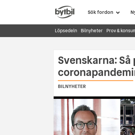
Sök fordon
N
Löpsedeln
Bilnyheter
Prov & konsu
Svenskarna: Så
coronapandemin
BILNYHETER