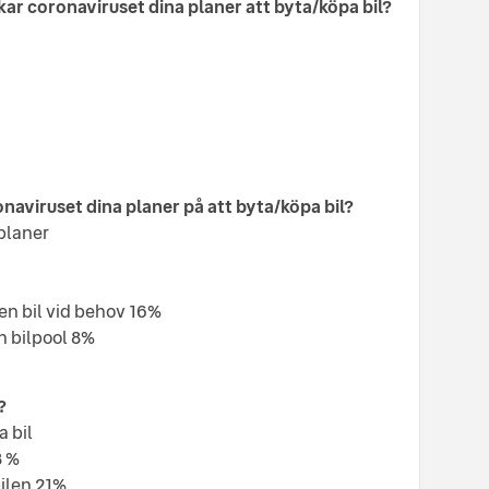
kar coronaviruset dina planer att byta/köpa bil?
onaviruset dina planer på att byta/köpa bil?
planer
 en bil vid behov 16%
en bilpool 8%
?
a bil
8 %
bilen 21%