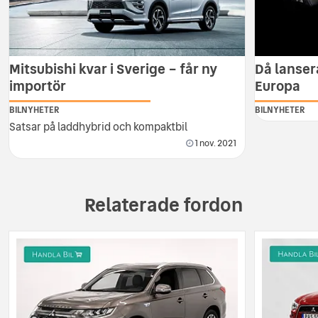
Mitsubishi kvar i Sverige – får ny
Då lanser
importör
Europa
BILNYHETER
BILNYHETER
Satsar på laddhybrid och kompaktbil
1 nov. 2021
Relaterade fordon