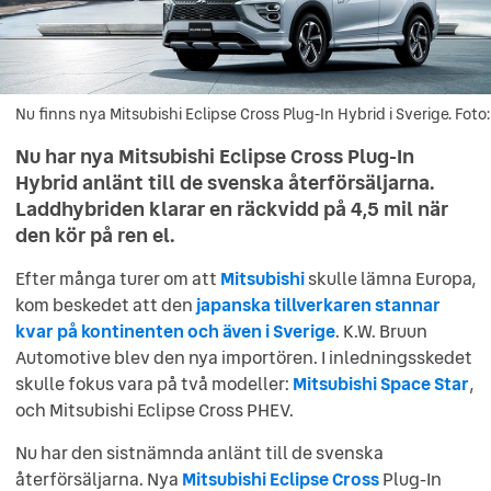
Nu finns nya Mitsubishi Eclipse Cross Plug-In Hybrid i Sverige. Foto:
Nu finns nya Mitsubishi Eclipse Cross Plug-In Hybrid i Sverige. Fot
Mitsubishi
Nu har nya Mitsubishi Eclipse Cross Plug-In
Hybrid anlänt till de svenska återförsäljarna.
Laddhybriden klarar en räckvidd på 4,5 mil när
den kör på ren el.
Efter många turer om att
Mitsubishi
skulle lämna Europa,
kom beskedet att den
japanska tillverkaren stannar
kvar på kontinenten och även i Sverige
. K.W. Bruun
Automotive blev den nya importören. I inledningsskedet
skulle fokus vara på två modeller:
Mitsubishi Space Star
,
och Mitsubishi Eclipse Cross PHEV.
Nu har den sistnämnda anlänt till de svenska
återförsäljarna. Nya
Mitsubishi Eclipse Cross
Plug-In