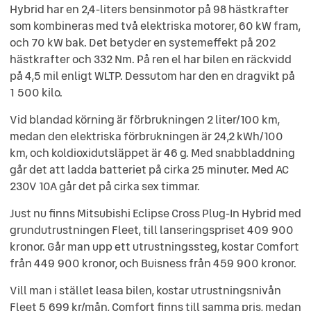
Hybrid har en 2,4-liters bensinmotor på 98 hästkrafter
som kombineras med två elektriska motorer, 60 kW fram,
och 70 kW bak. Det betyder en systemeffekt på 202
hästkrafter och 332 Nm. På ren el har bilen en räckvidd
på 4,5 mil enligt WLTP. Dessutom har den en dragvikt på
1 500 kilo.
Vid blandad körning är förbrukningen 2 liter/100 km,
medan den elektriska förbrukningen är 24,2 kWh/100
km, och koldioxidutsläppet är 46 g. Med snabbladdning
går det att ladda batteriet på cirka 25 minuter. Med AC
230V 10A går det på cirka sex timmar.
Just nu finns Mitsubishi Eclipse Cross Plug-In Hybrid med
grundutrustningen Fleet, till lanseringspriset 409 900
kronor. Går man upp ett utrustningssteg, kostar Comfort
från 449 900 kronor, och Buisness från 459 900 kronor.
Vill man i stället leasa bilen, kostar utrustningsnivån
Fleet 5 699 kr/mån, Comfort finns till samma pris, medan