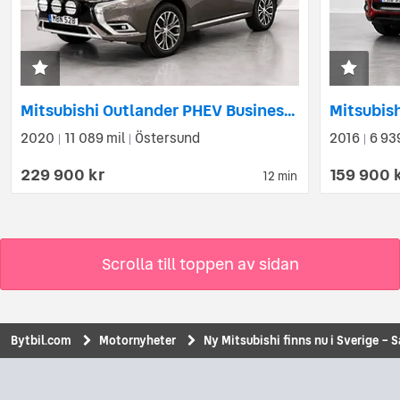
Mitsubishi Outlander PHEV Business X Värmare Drag Skinn 360° SoV
2020
11 089 mil
Östersund
2016
6 93
|
|
|
229 900 kr
159 900 
12 min
Scrolla till toppen av sidan
Bytbil.com
Motornyheter
Ny Mitsubishi finns nu i Sverige – 