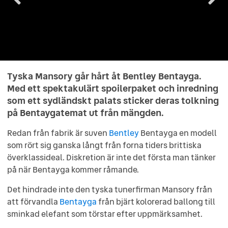
Tyska Mansory går hårt åt Bentley Bentayga.
Med ett spektakulärt spoilerpaket och inredning
som ett sydländskt palats sticker deras tolkning
på Bentaygatemat ut från mängden.
Redan från fabrik är suven
Bentley
Bentayga en modell
som rört sig ganska långt från forna tiders brittiska
överklassideal. Diskretion är inte det första man tänker
på när Bentayga kommer råmande.
Det hindrade inte den tyska tunerfirman Mansory från
att förvandla
Bentayga
från bjärt kolorerad ballong till
sminkad elefant som törstar efter uppmärksamhet.