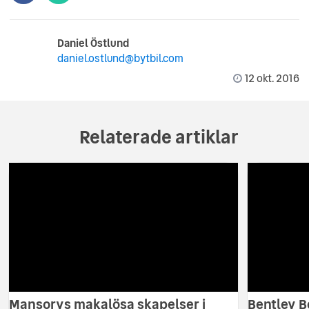
Daniel Östlund
daniel.ostlund@bytbil.com
12 okt. 2016
Relaterade artiklar
Mansorys makalösa skapelser i
Bentley B