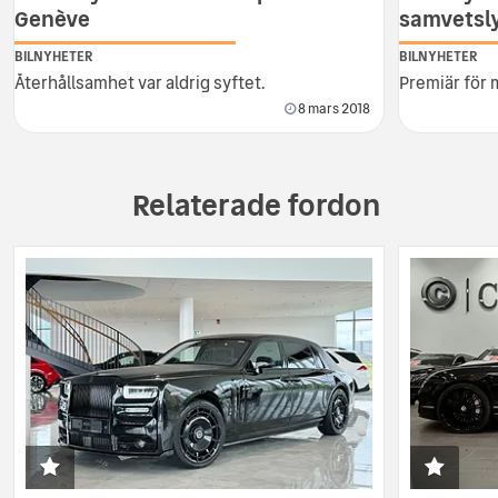
Genève
samvetsl
BILNYHETER
BILNYHETER
Återhållsamhet var aldrig syftet.
Premiär för 
8 mars 2018
Relaterade fordon