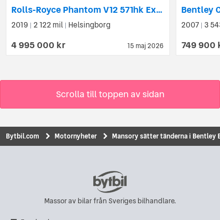
Rolls-Royce Phantom V12 571hk Extended Wheelbase / MANSORY / Carbon
2019
2 122 mil
Helsingborg
2007
3 54
|
|
|
4 995 000 kr
749 900 
15 maj 2026
Scrolla till toppen av sidan
Bytbil.com
Motornyheter
Mansory sätter tänderna i Bentley
Massor av bilar från Sveriges bilhandlare.