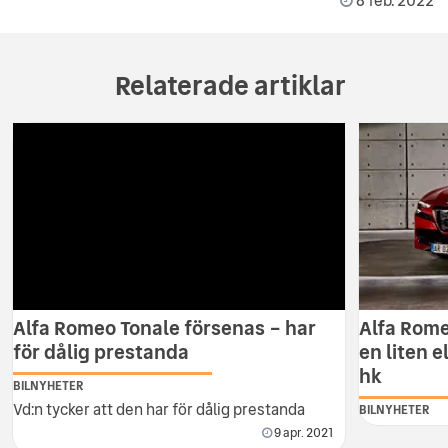
8 feb. 2022
Relaterade artiklar
Alfa Romeo Tonale försenas – har
Alfa Romeo
för dålig prestanda
en liten 
hk
BILNYHETER
Vd:n tycker att den har för dålig prestanda
BILNYHETER
9 apr. 2021