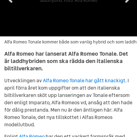
Alfa Romeo Tonale kommer både som vanlig hybrid och som laddhy
Alfa Romeo Tonale kommer både som vanlig hybrid och som
laddhybrid. Foto: Alfa Romeo
Alfa Romeo har lanserat Alfa Romeo Tonale. Det
är laddhybriden som ska rädda den italienska
biltillverkaren.
Utvecklingen av
Alfa Romeo Tonale har gått knackigt
. I
april förra året kom uppgifter om att den italienska
biltillverkaren sköt upp lanseringen av Tonale eftersom
den enligt Imparato, Alfa Romeos vd, ansåg att den hade
för dålig prestanda. Men nu är den äntligen här: Alfa
Romeo Tonale, det nya tillskottet i Alfas Romeos
modellutbud.
Enligt
Alfa Romeo
har den ett vackert formspråk med