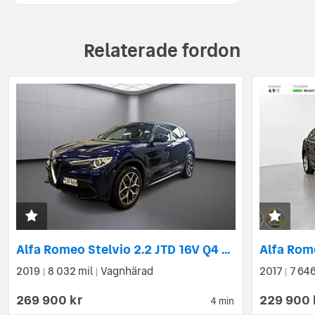
Relaterade fordon
Alfa Romeo Stelvio 2.2 JTD 16V Q4 Automatisk Euro 6
2019
8 032 mil
Vagnhärad
2017
7 646
|
|
|
269 900 kr
229 900 
4 min