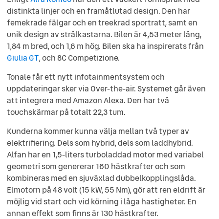
distinkta linjer och en framåtlutad design. Den har
femekrade fälgar och en treekrad sportratt, samt en
unik design av strålkastarna. Bilen är 4,53 meter lång,
1,84 m bred, och 1,6 m hög. Bilen ska ha inspirerats från
Giulia GT
, och 8C Competizione.
Tonale får ett nytt infotainmentsystem och
uppdateringar sker via Over-the-air. Systemet går även
att integrera med Amazon Alexa. Den har två
touchskärmar på totalt 22,3 tum.
Kunderna kommer kunna välja mellan två typer av
elektrifiering. Dels som hybrid, dels som laddhybrid.
Alfan har en 1,5-liters turboladdad motor med variabel
geometri som genererar 160 hästkrafter och som
kombineras med en sjuväxlad dubbelkopplingslåda.
Elmotorn på 48 volt (15 kW, 55 Nm), gör att ren eldrift är
möjlig vid start och vid körning i låga hastigheter. En
annan effekt som finns är 130 hästkrafter.