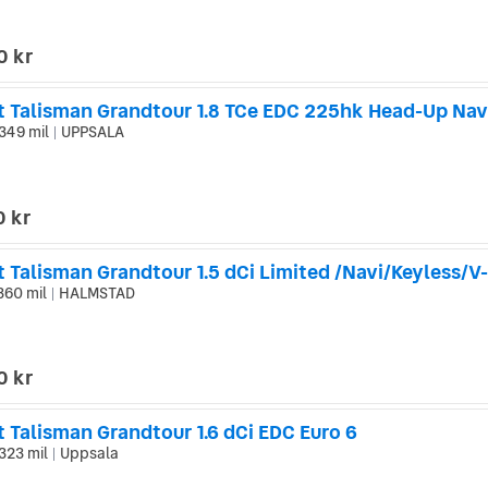
a bilar som andra generationens Renault Laguna, Renault Modus och R
t framgångsrika bilen i företagets historia.
0 kr
349 mil
UPPSALA
|
0 kr
 Talisman Grandtour 1.5 dCi Limited /Navi/Keyless/V-
360 mil
HALMSTAD
|
0 kr
 Talisman Grandtour 1.6 dCi EDC Euro 6
323 mil
Uppsala
|