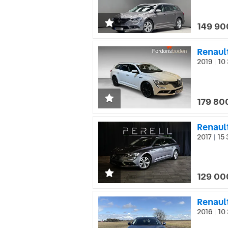
populär
den mes
149 90
2019
10 
|
179 80
Renault
2017
15 
|
129 00
Renault
2016
10 
|