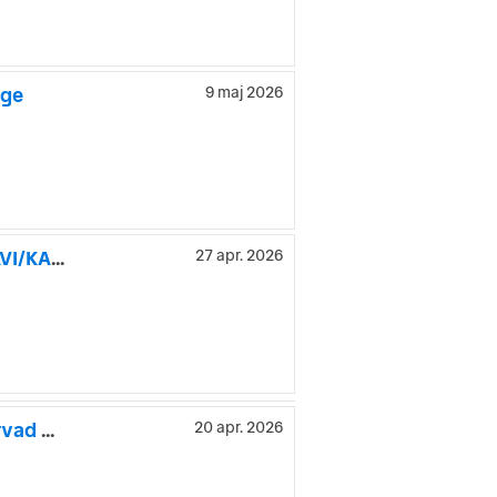
age
9 maj 2026
Renault Talisman Grandtour 1.5 dCi EDC /MASSAGE/DRAG/NAVI/KAMERA/COCKPIT
27 apr. 2026
Renault Talisman Grandtour 1.6 dCi 160hk Välutrustad Nyservad Välvårdad
20 apr. 2026