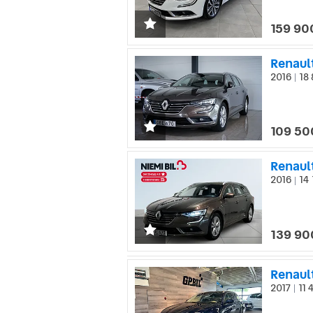
159 90
Renaul
2016
18 
|
109 50
2016
14 
|
139 90
Renault
2017
11 
|