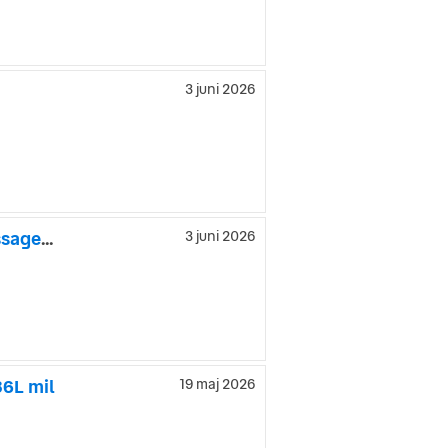
3 juni 2026
Renault Talisman Grandtour 1.6 dCi EDC|SE UTRUSTNING|Massagestol|NyServa
3 juni 2026
36L mil
19 maj 2026