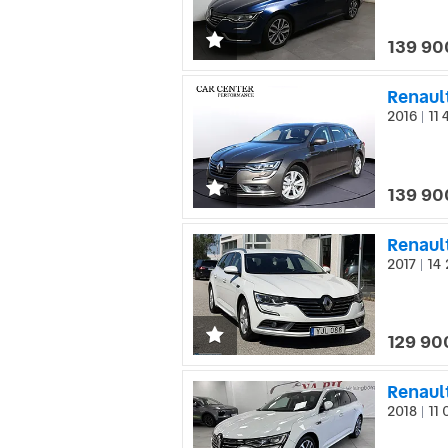
139 90
Renaul
2016
11 
|
139 90
Renault
2017
14 
|
129 90
Renaul
2018
11 
|