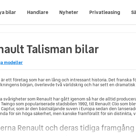
ya bilar
Handlare
Nyheter
Privatleasing
Sä
ault Talisman bilar
ga modeller
 är ett företag som har en lång och intressant historia. Det franska 
verkningens början, överlevde två världskrig och har sett en dramatis
la svårigheter som Renault har gått igenom så har de alltid producerat
Twingo som populariserade stadsbilen 1992, till Renault Clio som blev
 Captur, som är den bästsäljande suven i Europa sedan den lanserades
ända för sin höga säkerhet, men kanske framförallt för sin distinkta,
erna Renault och deras tidiga framgång