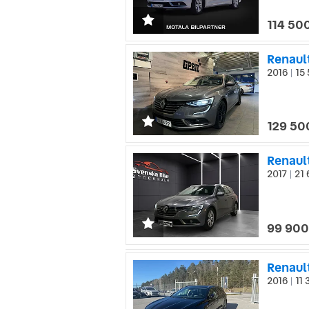
114 500
Renault
2016
15 
|
129 50
2017
21 
|
99 900
2016
11 
|