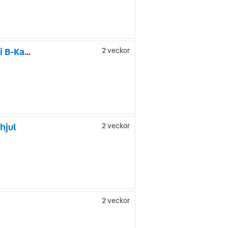
enault Mégane, vilken hittills är
Renault Talisman Grandtour 1.8 TCe EDC 225hk Head-Up Navi B-Kamera Skinn
2 veckor
hjul
2 veckor
2 veckor