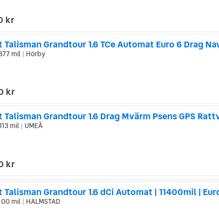
0 kr
t Talisman Grandtour 1.6 TCe Automat Euro 6 Drag Na
877 mil
Hörby
|
0 kr
113 mil
UMEÅ
|
0 kr
 Talisman Grandtour 1.6 dCi Automat | 11400mil | Eur
400 mil
HALMSTAD
|