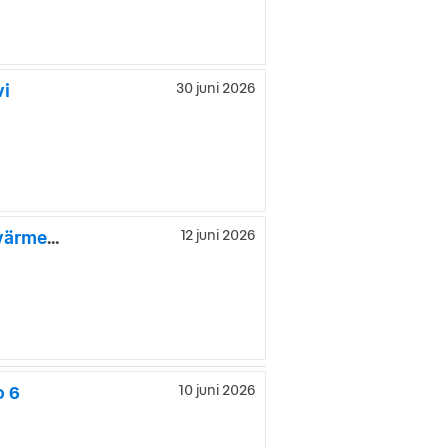
vi
30 juni 2026
Renault Talisman Grandtour 1.6 Drag Mvärm Psens GPS Rattvärme S/V-hjul
12 juni 2026
o 6
10 juni 2026