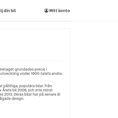
lj din bil
Mitt konto
företaget grundades precis i
k utveckling under 1900-talets andra
 pålitliga, populära bilar. Från
 Årets bil 2006, och inte minst
 2013. Deras bilar har på senare år
 vågade design.