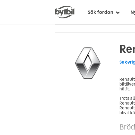
Sök fordon
N
Ren
Se övri
Renault
biltill
hälft.
Trots al
Renault 
Renault
blivit k
Bröd