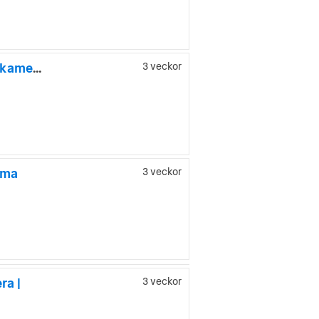
Renault Talisman Grandtour 1.6 dCi EDC Nyservad Drag Backkamera BOSE
3 veckor
ama
3 veckor
ra |
3 veckor