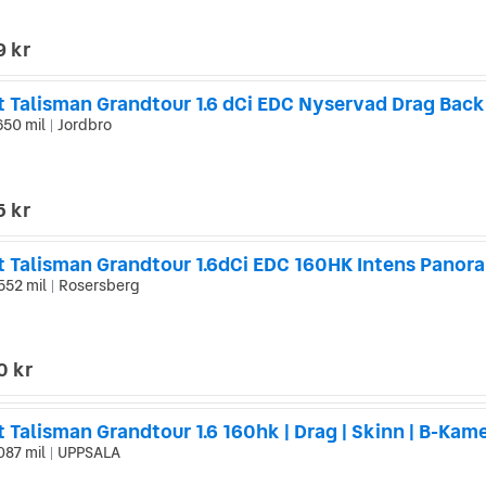
9 kr
650 mil
Jordbro
|
5 kr
t Talisman Grandtour 1.6dCi EDC 160HK Intens Panor
552 mil
Rosersberg
|
0 kr
 Talisman Grandtour 1.6 160hk | Drag | Skinn | B-Kame
087 mil
UPPSALA
|