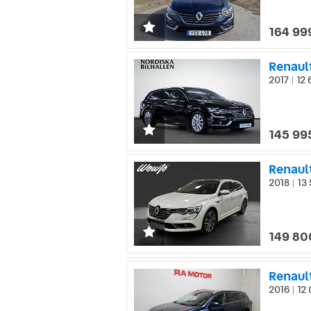
164 99
2017
12 
|
145 99
Renaul
2018
13 
|
149 80
Renault
2016
12 
|