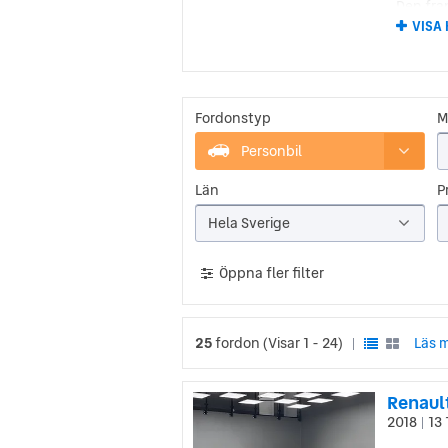
Den fra
Renault
VISA
Voiture
Renault 
hade för
internat
Fordonstyp
M
När för
även me
Personbil
franska
franska 
Län
Pr
Rena
Hela Sverige
Renault
Öppna fler filter
efter a
Han arr
Renault
flertal
25
fordon
(Visar 1 - 24)
Läs m
|
Frankrik
Renault
Renault
på stad
mellan 
2018
13 
|
säkerhe