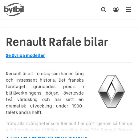
Renault Rafale bilar
Se övriga modeller
Renault är ett företag som har en lång
och intressant historia. Det franska
företaget grundades precis i
biltillverkningens början, överlevde
två världskrig och har sett en
dramatisk utveckling under 1900-
talets andra hälft.
Trots alla svårigheter som Renault har gått igenom så har de
alltid producerat pålitliga, populära bilar. Från Renault Twingo
som populariserade stadsbilen 1992, till Renault Clio som blev