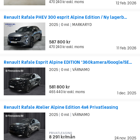
470 240 kr
exkl. moms
12 feb. 2026
Renault Rafale PHEV 300 esprit Alpine Edition / Ny lagerb...
2025
0 mil
MARKARYD
|
|
587 800 kr
470 240 kr
exkl. moms
11 feb. 2026
Renault Rafale Esprit Alpine EDITION *360kamera/Google/SE...
2025
0 mil
VÄRNAMO
|
|
581 800 kr
465 440 kr
exkl. moms
1 dec. 2025
Renault Rafale Atelier Alpine Edition 4x4 Privatleasing
2025
0 mil
VÄRNAMO
|
|
PRIVATLEASING
8 291 kr/mån
24 nov. 2025