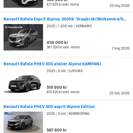
Renault hade en hel del upp och nedgångar under mitten till
471 920 kr
exkl. moms
25 maj 2026
slutet av 1900-talet. De lyckades inte riktigt hamna på stadiga
fötter förrän företaget återigen privatiserades och
Renault Rafale Esprit Alpine, 300hk *Dragkrok/360kamera/S...
genomförde stora ändringar i organisationen mellan 1996 och
2025
1 200 mil
VÄRNAMO
|
|
2000. Därefter började Renault ändra sin image. De blev
snabbt kända för pålitligheten och säkerheten i sina bilar, och
dessutom för sin distinkta, vågade design. Under den här
459 000 kr
perioden lanserades populära bilar som andra generationens
367 200 kr
exkl. moms
7 maj 2026
Renault Laguna, Renault Modus och Renault Mégane, vilken
hittills är den mest framgångsrika bilen i företagets historia.
Renault Rafale PHEV 300 atelier Alpine KAMPANJ
2025
0 mil
LUDVIKA
|
|
519 900 kr
415 920 kr
exkl. moms
25 feb. 2026
Renault Rafale PHEV 300 esprit Alpine Edition
2025
0 mil
NORRKÖPING
|
|
587 800 kr