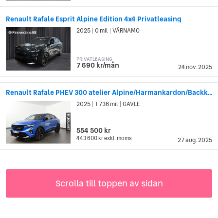
Renault Rafale Esprit Alpine Edition 4x4 Privatleasing
2025
0 mil
VÄRNAMO
|
|
PRIVATLEASING
7 690 kr/mån
24 nov. 2025
Renault Rafale PHEV 300 atelier Alpine/Harmankardon/Backk...
2025
1 736 mil
GÄVLE
|
|
554 500 kr
443 600 kr
exkl. moms
27 aug. 2025
Scrolla till toppen av sidan