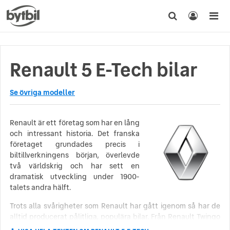
Renault 5 E-Tech bilar
Se övriga modeller
Renault är ett företag som har en lång
och intressant historia. Det franska
företaget grundades precis i
biltillverkningens början, överlevde
två världskrig och har sett en
dramatisk utveckling under 1900-
talets andra hälft.
Trots alla svårigheter som Renault har gått igenom så har de
alltid producerat pålitliga, populära bilar. Från Renault Twingo
som populariserade stadsbilen 1992, till Renault Clio som blev