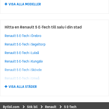
VISA ALLA MODELLER
Renault Kadjar
(212)
Renault 4
(195)
Renault Trafic
(143)
Hitta en Renault 5 E-Tech till salu i din stad
Renault Grand Scénic
(131)
Renault 5 E-Tech i Örebro
Renault Talisman
(86)
Renault 5 E-Tech i Segeltorp
Renault Kangoo
(76)
Renault 5 E-Tech i Luleå
Renault Espace
(67)
Renault 5 E-Tech i Kungälv
Renault Laguna
(65)
Renault 5 E-Tech i Skövde
Renault Rafale
(64)
Renault 5 E-Tech i Umeå
Renault Mégane E-TECH
(55)
VISA ALLA STÄDER
Renault 5 E-Tech i Norrköping
Renault Koleos
(46)
Renault 5 E-Tech i Upplands Väsby
Renault Arkana
(38)
Renault 5 E-Tech i Kungsbacka
Renault 5 E-Tech
(32)
Bytbil.com
Sök bil
Renault
5 E-Tech