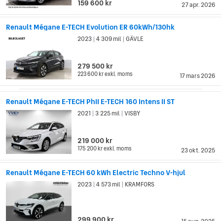
159 600 kr
27 apr. 2026
Renault Mégane E-TECH Evolution ER 60kWh/130hk
2023
4 309 mil
GÄVLE
|
|
279 500 kr
223 600 kr
exkl. moms
17 mars 2026
Renault Mégane E-TECH PhII E-TECH 160 Intens II ST
2021
3 225 mil
VISBY
|
|
219 000 kr
175 200 kr
exkl. moms
23 okt. 2025
Renault Mégane E-TECH 60 kWh Electric Techno V-hjul
2023
4 573 mil
KRAMFORS
|
|
299 900 kr