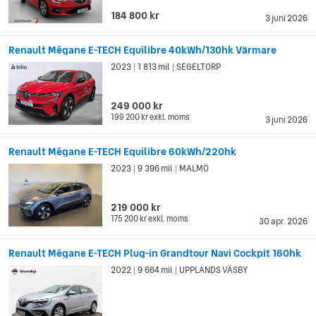
184 800 kr
3 juni 2026
Renault Mégane E-TECH Equilibre 40kWh/130hk Värmare
2023
1 813 mil
SEGELTORP
|
|
249 000 kr
199 200 kr
exkl. moms
3 juni 2026
Renault Mégane E-TECH Equilibre 60kWh/220hk
2023
9 396 mil
MALMÖ
|
|
219 000 kr
175 200 kr
exkl. moms
30 apr. 2026
Renault Mégane E-TECH Plug-in Grandtour Navi Cockpit 160hk
2022
9 664 mil
UPPLANDS VÄSBY
|
|