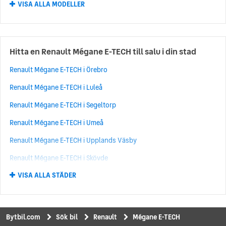
VISA ALLA MODELLER
Renault Kadjar
(211)
Renault 4
(195)
Renault Trafic
(143)
Hitta en Renault Mégane E-TECH till salu i din stad
Renault Grand Scénic
(130)
Renault Mégane E-TECH i Örebro
Renault Talisman
(86)
Renault Mégane E-TECH i Luleå
Renault Kangoo
(76)
Renault Mégane E-TECH i Segeltorp
Renault Espace
(67)
Renault Mégane E-TECH i Umeå
Renault Laguna
(64)
Renault Mégane E-TECH i Upplands Väsby
Renault Rafale
(63)
Renault Mégane E-TECH i Skövde
Renault Mégane E-TECH
(56)
VISA ALLA STÄDER
Renault Mégane E-TECH i Kungälv
Renault Koleos
(45)
Renault Mégane E-TECH i Norrköping
Renault Arkana
(39)
Renault Mégane E-TECH i Kungsbacka
Renault 5 E-Tech
(31)
Bytbil.com
Sök bil
Renault
Mégane E-TECH