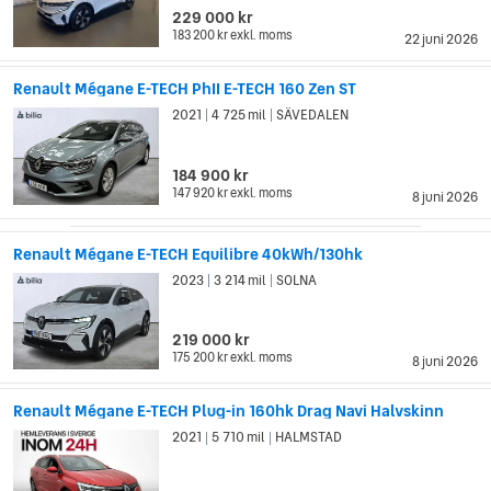
229 000 kr
183 200 kr
exkl. moms
22 juni 2026
Renault Mégane E-TECH PhII E-TECH 160 Zen ST
2021
4 725 mil
SÄVEDALEN
|
|
184 900 kr
147 920 kr
exkl. moms
8 juni 2026
Renault Mégane E-TECH Equilibre 40kWh/130hk
2023
3 214 mil
SOLNA
|
|
219 000 kr
175 200 kr
exkl. moms
8 juni 2026
Renault Mégane E-TECH Plug-in 160hk Drag Navi Halvskinn
2021
5 710 mil
HALMSTAD
|
|