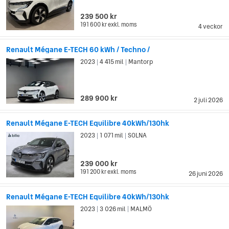
239 500 kr
191 600 kr
exkl. moms
4 veckor
Renault Mégane E-TECH 60 kWh / Techno /
2023
4 415 mil
Mantorp
|
|
289 900 kr
2 juli 2026
Renault Mégane E-TECH Equilibre 40kWh/130hk
2023
1 071 mil
SOLNA
|
|
239 000 kr
191 200 kr
exkl. moms
26 juni 2026
Renault Mégane E-TECH Equilibre 40kWh/130hk
2023
3 026 mil
MALMÖ
|
|