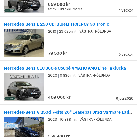
659 000 kr
527 200 kr
exkl. moms
4 veckor
Mercedes-Benz E 250 CDI BlueEFFICIENCY 5G-Tronic
2010
23 625 mil
VÄSTRA FRÖLUNDA
|
|
79 500 kr
5 veckor
Mercedes-Benz GLC 300 e Coupé 4MATIC AMG Line Taklucka
2020
8 830 mil
VÄSTRA FRÖLUNDA
|
|
409 000 kr
6 juli 2026
Mercedes-Benz V 250d 7-sits 20" Leasebar Drag Värmare Läder
2023
10 388 mil
VÄSTRA FRÖLUNDA
|
|
559 900 kr