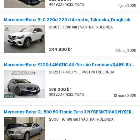
447 920 kr
exkl. moms
1 juni 2026
Mercedes-Benz GLC 220d 220 d 4-matic, Taklucka, Dragkrok
2016
13 786 mil
VÄSTRA FRÖLUNDA
|
|
244 900 kr
26 maj 2026
Mercedes-Benz E220d 4MATIC All-Terrain Premium/3,45% Ränta
2022
14 400 mil
VÄSTRA FRÖLUNDA
|
|
379 000 kr
303 200 kr
exkl. moms
13 mars 2026
Mercedes-Benz CL 500 5G-Tronic Euro 3 NYBESIKTIGAD NYSERVAD P-SENSORER
2000
16 199 mil
VÄSTRA FRÖLUNDA
|
|