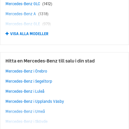
Mercedes-Benz GLC
(1412)
Mercedes-Benz A
(1318)
Mercedes-Benz GLE
(979)
VISA ALLA MODELLER
Mercedes-Benz AMG
(618)
Mercedes-Benz B
(468)
Mercedes-Benz GLA
(426)
Hitta en Mercedes-Benz till salu i din stad
Mercedes-Benz GLB
(424)
Mercedes-Benz i Örebro
Mercedes-Benz S
(409)
Mercedes-Benz i Segeltorp
Mercedes-Benz V
(292)
Mercedes-Benz i Luleå
Mercedes-Benz CLS
(264)
Mercedes-Benz i Upplands Väsby
Mercedes-Benz SL
(263)
Mercedes-Benz i Umeå
Mercedes-Benz EQE
(240)
Mercedes-Benz i Skövde
Mercedes-Benz GLS
(237)