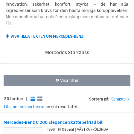
innovation, säkerhet, komfort, styrka – de har alla
ingredienser som krävs för den bästa möjliga körupplevelsen.
Men modellerna har också en prislapp som motsvarar det man
får.
När man letar efter en lyxig bil i den högre prisklassen kan
VISA HELA TEXTEN OM MERCEDES-BENZ
man aldrig slå fel med en Mercedes Benz. Detta oavsett man
är ute efter en liten familjebil som Mercedes Benz A-klass, en
Mercedes StarClass
lyxig suv som GLC-klass eller en sportig sedan som S-klass –
vilken nyligen krossade allt motstånd i storleksklassen. På
grund av den höga kvaliteten och den höga prislappen är det
ofta förmånligt att köpa Mercedes Benz begagnat.
Visa filter
Mercedes Benz och den allra första
bilen
23
fordon
Sortera på:
Senaste
|
Mercedes Benz historia sträcker sig hela vägen tillbaka till den
Läs mer om sortering
av sökresultatet
allra första bilen. Den tyska ingenjören Karl Benz byggde den
första bensindrivna bilen, Benz Patent Motorwagen, 1886. Karl
Mercedes-Benz C 200 Elegance Skattebefriad bil
Benz företag, Benz & Cie, slog sig senare samman med
1996
14 085 mil
VÄSTRA FRÖLUNDA
|
|
biltillverkaren Daimler-Motoren-Gesellschaft (DMG) 1926 och