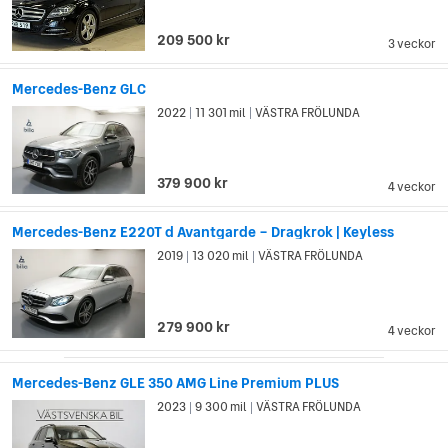
och Daimler uppfann även en kylardesign som används på
bilar än idag. DMGs Mercedes var den första bilen i modernt
209 500 kr
3 veckor
utförande, med nedsänkt kaross placerad mellan hjulen,
motorn i fronten och bakhjulsdrift.
Mercedes-Benz GLC
Mercedes var också först med säkerhetsinnovationer som
2022
11 301 mil
VÄSTRA FRÖLUNDA
|
|
säkerhetszonen i förar- och passagerarsätet som skapas av
att fronten och bakdelen på bilen knycklas ihop vid kollision
(1951). Till den listan kan man också lägga till krockkuddar
379 900 kr
4 veckor
med automatiskt utlösning och säkerhetsbälte som späns åt
vid plötsliga ryck (1981).
Mercedes-Benz E220T d Avantgarde – Dragkrok | Keyless
2019
13 020 mil
VÄSTRA FRÖLUNDA
|
|
279 900 kr
4 veckor
Mercedes-Benz GLE 350 AMG Line Premium PLUS
2023
9 300 mil
VÄSTRA FRÖLUNDA
|
|