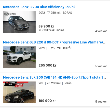
Mercedes-Benz B 200 Blue efficiency 156 hk
2012
17 250 mil
BORÅS
|
|
89 900 kr
71 920 kr
exkl. moms
4 veckor
Mercedes-Benz GLB 220 d 8G-DCT Progressive Line Värmare/Drag/NAVI/190HK
2021
16 255 mil
BORÅS
|
|
265 000 kr
5 veckor
Mercedes-Benz SLK 200 CAB 184 HK AMG-Sport |Sport stolar| * 1900kr/mån*
2011
20 200 mil
Borås
|
|
169 900 kr
5 veckor