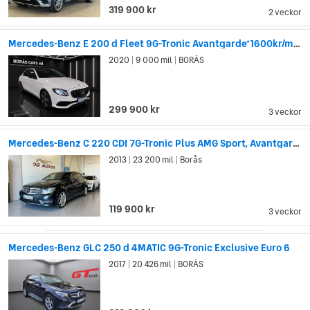
319 900 kr
2 veckor
Mercedes-Benz E 200 d Fleet 9G-Tronic Avantgarde*1600kr/mån*widescreen
2020
9 000 mil
BORÅS
|
|
299 900 kr
3 veckor
Mercedes-Benz C 220 CDI 7G-Tronic Plus AMG Sport, Avantgarde Euro 5
2013
23 200 mil
Borås
|
|
119 900 kr
3 veckor
Mercedes-Benz GLC 250 d 4MATIC 9G-Tronic Exclusive Euro 6
2017
20 426 mil
BORÅS
|
|