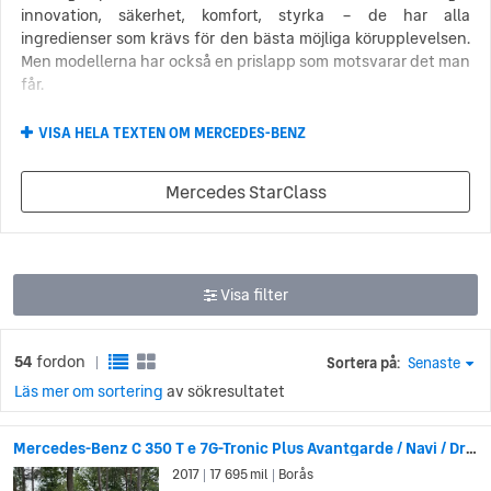
innovation, säkerhet, komfort, styrka – de har alla
ingredienser som krävs för den bästa möjliga körupplevelsen.
Men modellerna har också en prislapp som motsvarar det man
får.
När man letar efter en lyxig bil i den högre prisklassen kan
VISA HELA TEXTEN OM MERCEDES-BENZ
man aldrig slå fel med en Mercedes Benz. Detta oavsett man
är ute efter en liten familjebil som Mercedes Benz A-klass, en
Mercedes StarClass
lyxig suv som GLC-klass eller en sportig sedan som S-klass –
vilken nyligen krossade allt motstånd i storleksklassen. På
grund av den höga kvaliteten och den höga prislappen är det
ofta förmånligt att köpa Mercedes Benz begagnat.
Visa filter
Mercedes Benz och den allra första
bilen
54
fordon
Sortera på:
Senaste
|
Mercedes Benz historia sträcker sig hela vägen tillbaka till den
Läs mer om sortering
av sökresultatet
allra första bilen. Den tyska ingenjören Karl Benz byggde den
första bensindrivna bilen, Benz Patent Motorwagen, 1886. Karl
Mercedes-Benz C 350 T e 7G-Tronic Plus Avantgarde / Navi / Drag
Benz företag, Benz & Cie, slog sig senare samman med
2017
17 695 mil
Borås
|
|
biltillverkaren Daimler-Motoren-Gesellschaft (DMG) 1926 och