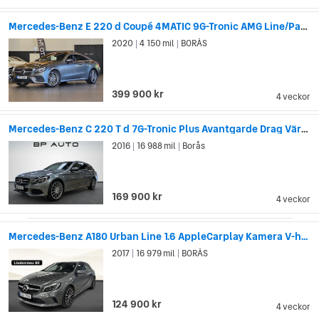
Mercedes-Benz E 220 d Coupé 4MATIC 9G-Tronic AMG Line/Panorama/B-kamera
2020
4 150 mil
BORÅS
|
|
399 900 kr
4 veckor
Mercedes-Benz C 220 T d 7G-Tronic Plus Avantgarde Drag Värmare Nyserv
2016
16 988 mil
Borås
|
|
169 900 kr
4 veckor
Mercedes-Benz A180 Urban Line 1.6 AppleCarplay Kamera V-h...
2017
16 979 mil
BORÅS
|
|
124 900 kr
4 veckor