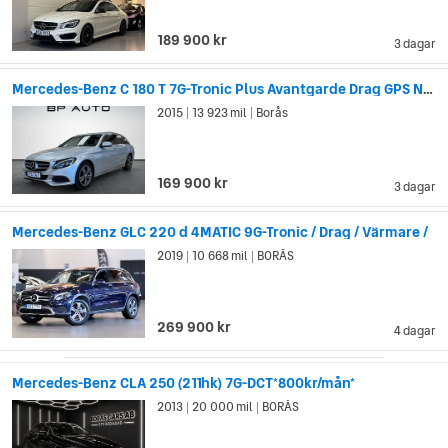
och Daimler uppfann även en kylardesign som används på
bilar än idag. DMGs Mercedes var den första bilen i modernt
189 900 kr
3 dagar
utförande, med nedsänkt kaross placerad mellan hjulen,
motorn i fronten och bakhjulsdrift.
Mercedes-Benz C 180 T 7G-Tronic Plus Avantgarde Drag GPS Nyservad
Mercedes var också först med säkerhetsinnovationer som
2015
13 923 mil
Borås
|
|
säkerhetszonen i förar- och passagerarsätet som skapas av
att fronten och bakdelen på bilen knycklas ihop vid kollision
(1951). Till den listan kan man också lägga till krockkuddar
169 900 kr
3 dagar
med automatiskt utlösning och säkerhetsbälte som späns åt
vid plötsliga ryck (1981).
Mercedes-Benz GLC 220 d 4MATIC 9G-Tronic / Drag / Värmare /
2019
10 668 mil
BORÅS
|
|
269 900 kr
4 dagar
Mercedes-Benz CLA 250 (211hk) 7G-DCT*800kr/mån*
2013
20 000 mil
BORÅS
|
|