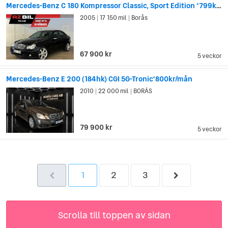
Mercedes-Benz C 180 Kompressor Classic, Sport Edition *799kr/mån*
2005
17 150 mil
Borås
|
|
67 900 kr
5 veckor
Mercedes-Benz E 200 (184hk) CGI 5G-Tronic*800kr/mån
2010
22 000 mil
BORÅS
|
|
79 900 kr
5 veckor
1
2
3
Scrolla till toppen av sidan