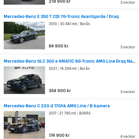
219 900 kr
3 veckor
Mercedes-Benz E 350 T CDI 7G-Tronic Avantgarde / Drag
2010
30 481 mil
Borås
|
|
84 900 kr
3 veckor
Mercedes-Benz GLC 300 e 4MATIC 9G-Tronic AMG Line Drag Navi Pano Kamera
2021
14 259 mil
Borås
|
|
354 900 kr
3 veckor
Mercedes-Benz C 220 d 170hk AMG Line / B-kamera
2017
21 795 mil
BORÅS
|
|
174 900 kr
4 veckor