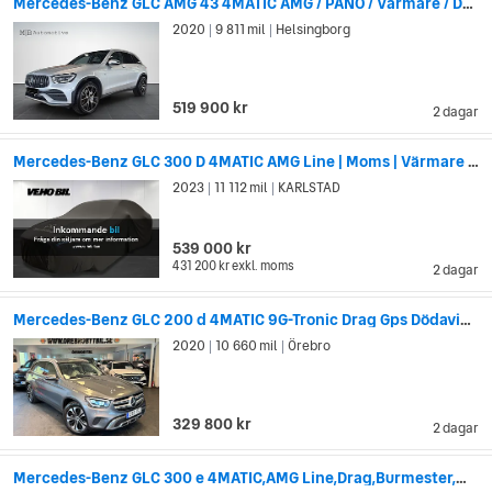
Mercedes-Benz GLC AMG 43 4MATIC AMG / PANO / Värmare / Drag
2020
9 811 mil
Helsingborg
|
|
519 900 kr
2 dagar
Mercedes-Benz GLC 300 D 4MATIC AMG Line | Moms | Värmare | Drag
2023
11 112 mil
KARLSTAD
|
|
539 000 kr
431 200 kr
exkl. moms
2 dagar
Mercedes-Benz GLC 200 d 4MATIC 9G-Tronic Drag Gps Dödavinkel
2020
10 660 mil
Örebro
|
|
329 800 kr
2 dagar
Mercedes-Benz GLC 300 e 4MATIC,AMG Line,Drag,Burmester,MOMS