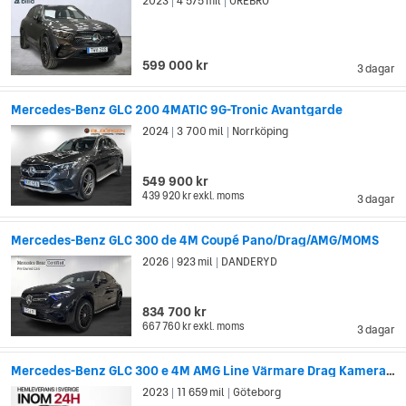
2023
4 575 mil
ÖREBRO
|
|
599 000 kr
3 dagar
Mercedes-Benz GLC 200 4MATIC 9G-Tronic Avantgarde
2024
3 700 mil
Norrköping
|
|
549 900 kr
439 920 kr
exkl. moms
3 dagar
Mercedes-Benz GLC 300 de 4M Coupé Pano/Drag/AMG/MOMS
2026
923 mil
DANDERYD
|
|
834 700 kr
667 760 kr
exkl. moms
3 dagar
Mercedes-Benz GLC 300 e 4M AMG Line Värmare Drag Kamera MOMS
2023
11 659 mil
Göteborg
|
|