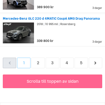
389 900 kr
3 dagar
Mercedes-Benz GLC 220 d 4MATIC Coupé AMG Drag Panorama
2018
10 995 mil
Rosersberg
|
|
339 800 kr
3 dagar
1
2
3
4
5
Scrolla till toppen av sidan