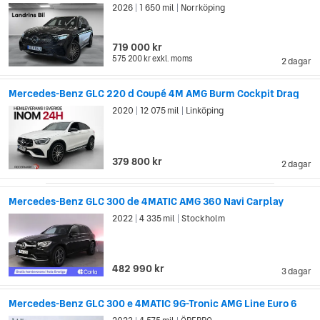
2026
1 650 mil
Norrköping
|
|
719 000 kr
575 200 kr
exkl. moms
2 dagar
Mercedes-Benz GLC 220 d Coupé 4M AMG Burm Cockpit Drag
2020
12 075 mil
Linköping
|
|
379 800 kr
2 dagar
Mercedes-Benz GLC 300 de 4MATIC AMG 360 Navi Carplay
2022
4 335 mil
Stockholm
|
|
482 990 kr
3 dagar
Mercedes-Benz GLC 300 e 4MATIC 9G-Tronic AMG Line Euro 6