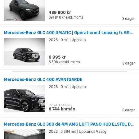
489 800 kr
391 840 kr
exkl. moms
3 dagar
Mercedes-Benz GLC 400 4MATIC | Operationell Leasing fr. 6995 kr/mån exkl.moms
2026
0 mil
Uppsala
|
|
6 995 kr
5 596 kr
exkl. moms
3 dagar
Mercedes-Benz GLC 400 AVANTGARDE
2026
0 mil
Uppsala
|
|
PRIVATLEASING
8 744 kr/mån
3 dagar
Mercedes-Benz GLC 300 de 4M AMG LUFT PANO HUD ELSTOL DRAG 360° LÄDER
2022
5 364 mil
Upplands Väsby
|
|