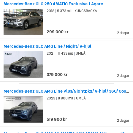
Mercedes-Benz GLC 250 4MATIC Exclusive 1 Ägare
Mercedes var också först med säkerhetsinnovationer som
2018
5 373 mil
KUNGSBACKA
|
|
säkerhetszonen i förar- och passagerarsätet som skapas av
att fronten och bakdelen på bilen knycklas ihop vid kollision
(1951). Till den listan kan man också lägga till krockkuddar
299 000 kr
2 dagar
med automatiskt utlösning och säkerhetsbälte som späns åt
vid plötsliga ryck (1981).
Mercedes-Benz GLC AMG Line / Night/ V-hjul
2021
11 433 mil
UMEÅ
|
|
379 000 kr
2 dagar
Mercedes-Benz GLC AMG Line Plus/Nightpkg/ V-hjul/ 360/ Coupé
2023
8 900 mil
UMEÅ
|
|
519 900 kr
2 dagar