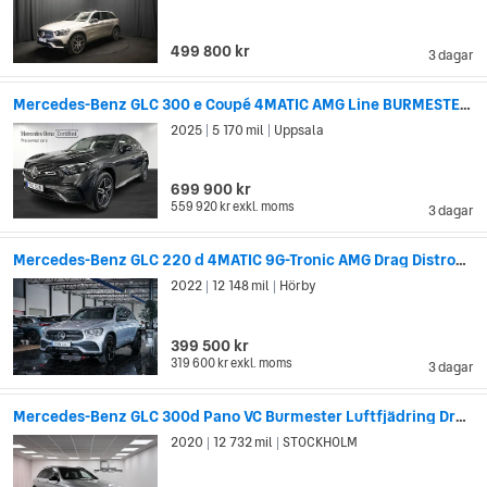
499 800 kr
3 dagar
Mercedes-Benz GLC 300 e Coupé 4MATIC AMG Line BURMESTER//BACKKAMERA//DRAG
2025
5 170 mil
Uppsala
|
|
699 900 kr
559 920 kr
exkl. moms
3 dagar
Mercedes-Benz GLC 220 d 4MATIC 9G-Tronic AMG Drag Distronic Kamera
2022
12 148 mil
Hörby
|
|
399 500 kr
319 600 kr
exkl. moms
3 dagar
Mercedes-Benz GLC 300d Pano VC Burmester Luftfjädring Drag Fullutr
2020
12 732 mil
STOCKHOLM
|
|