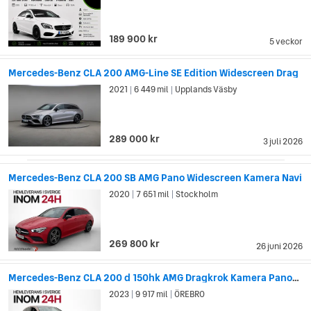
189 900 kr
5 veckor
Mercedes-Benz CLA 200 AMG-Line SE Edition Widescreen Drag
2021
6 449 mil
Upplands Väsby
|
|
289 000 kr
3 juli 2026
Mercedes-Benz CLA 200 SB AMG Pano Widescreen Kamera Navi
2020
7 651 mil
Stockholm
|
|
269 800 kr
26 juni 2026
Mercedes-Benz CLA 200 d 150hk AMG Dragkrok Kamera Panorama
2023
9 917 mil
ÖREBRO
|
|