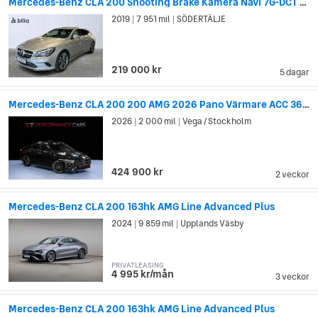
Mercedes-Benz CLA 200 Shooting Brake Kamera Navi 7G-DCT Sportstolar
2019
7 951 mil
SÖDERTÄLJE
|
|
219 000 kr
5 dagar
Mercedes-Benz CLA 200 200 AMG 2026 Pano Värmare ACC 360° Keyless Nightpackage
2026
2 000 mil
Vega / Stockholm
|
|
424 900 kr
2 veckor
Mercedes-Benz CLA 200 163hk AMG Line Advanced Plus
2024
9 859 mil
Upplands Väsby
|
|
PRIVATLEASING
4 995 kr/mån
3 veckor
Mercedes-Benz CLA 200 163hk AMG Line Advanced Plus