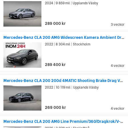
2024
9 859 mil
Upplands Väsby
|
|
289 000 kr
3 veckor
Mercedes-Benz CLA 200 AMG Widescreen Kamera Ambient Drag
2022
8 304 mil
Stockholm
|
|
289 400 kr
4 veckor
Mercedes-Benz CLA 200 200d 4MATIC Shooting Brake Drag Värmare
2022
10 119 mil
Upplands Väsby
|
|
269 000 kr
4 veckor
Mercedes-Benz CLA 200 AMG Line Premium/360/Dragkrok/V-Hju...