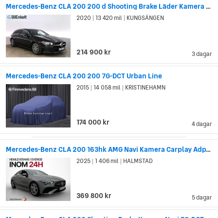
Mercedes-Benz CLA 200 200 d Shooting Brake Läder Kamera Wide
Mercedes var också först med säkerhetsinnovationer som
2020
13 420 mil
KUNGSÄNGEN
|
|
säkerhetszonen i förar- och passagerarsätet som skapas av
att fronten och bakdelen på bilen knycklas ihop vid kollision
(1951). Till den listan kan man också lägga till krockkuddar
214 900 kr
3 dagar
med automatiskt utlösning och säkerhetsbälte som späns åt
vid plötsliga ryck (1981).
Mercedes-Benz CLA 200 200 7G-DCT Urban Line
2015
14 058 mil
KRISTINEHAMN
|
|
174 000 kr
4 dagar
Mercedes-Benz CLA 200 163hk AMG Navi Kamera Carplay Adp-fart
2025
1 406 mil
HALMSTAD
|
|
369 800 kr
5 dagar