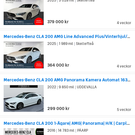
2025
3 028 mil
Skellefteå
|
|
379 000 kr
4 veckor
Mercedes-Benz CLA 200 AMG Line Advanced Plus/Vinterhjul/D...
2025
1 989 mil
Skellefteå
|
|
364 000 kr
4 veckor
Mercedes-Benz CLA 200 AMG Panorama Kamera Automat 163hk Panelbelys 2523kr/mån
2022
9 850 mil
UDDEVALLA
|
|
299 000 kr
5 veckor
Mercedes-Benz CLA 200 1-Ägare| AMG| Panorama| H/K | Carplay| B-kamera| Navi
2016
14 783 mil
PÅARP
|
|