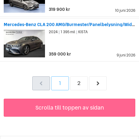
319 900 kr
10 juni 2026
Mercedes-Benz CLA 200 AMG/Burmester/Panelbelysning/Widesc...
2024
1 395 mil
KISTA
|
|
359 000 kr
9 juni 2026
1
2
Scrolla till toppen av sidan