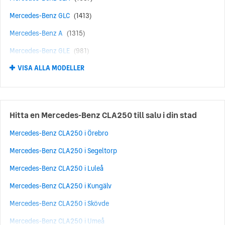
Mercedes-Benz GLC
(1413)
Mercedes var också först med säkerhetsinnovationer som
säkerhetszonen i förar- och passagerarsätet som skapas av
Mercedes-Benz A
(1315)
att fronten och bakdelen på bilen knycklas ihop vid kollision
(1951). Till den listan kan man också lägga till krockkuddar
Mercedes-Benz GLE
(981)
med automatiskt utlösning och säkerhetsbälte som späns åt
VISA ALLA MODELLER
Mercedes-Benz AMG
(616)
vid plötsliga ryck (1981).
Mercedes-Benz B
(467)
Mercedes-Benz GLA
(424)
Hitta en Mercedes-Benz CLA250 till salu i din stad
Mercedes-Benz GLB
(424)
Mercedes-Benz CLA250 i Örebro
Mercedes-Benz S
(409)
Mercedes-Benz CLA250 i Segeltorp
Mercedes-Benz V
(291)
Mercedes-Benz CLA250 i Luleå
Mercedes-Benz CLS
(264)
Mercedes-Benz CLA250 i Kungälv
Mercedes-Benz SL
(263)
Mercedes-Benz CLA250 i Skövde
Mercedes-Benz EQE
(240)
Mercedes-Benz CLA250 i Umeå