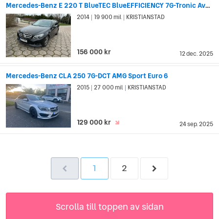
Mercedes-Benz E 220 T BlueTEC BlueEFFICIENCY 7G-Tronic Avantgarde Nybes
2014
19 900 mil
KRISTIANSTAD
|
|
156 000 kr
12 dec. 2025
Mercedes-Benz CLA 250 7G-DCT AMG Sport Euro 6
2015
27 000 mil
KRISTIANSTAD
|
|
129 000 kr
24 sep. 2025
1
2
Scrolla till toppen av sidan