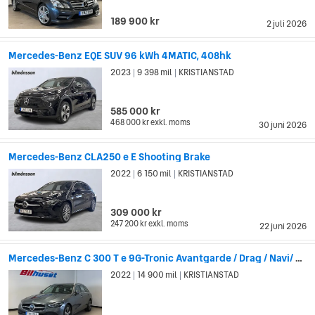
189 900 kr
2 juli 2026
Mercedes-Benz EQE SUV 96 kWh 4MATIC, 408hk
2023
9 398 mil
KRISTIANSTAD
|
|
585 000 kr
468 000 kr
exkl. moms
30 juni 2026
Mercedes-Benz CLA250 e E Shooting Brake
2022
6 150 mil
KRISTIANSTAD
|
|
309 000 kr
247 200 kr
exkl. moms
22 juni 2026
Mercedes-Benz C 300 T e 9G-Tronic Avantgarde / Drag / Navi/ kamera
2022
14 900 mil
KRISTIANSTAD
|
|