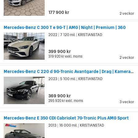
och Daimler uppfann även en kylardesign som används på
bilar än idag. DMGs Mercedes var den första bilen i modernt
177 900 kr
2 veckor
utförande, med nedsänkt kaross placerad mellan hjulen,
motorn i fronten och bakhjulsdrift.
Mercedes-Benz C 300 T e 9G-T | AMG | Night | Premium | 360
Mercedes var också först med säkerhetsinnovationer som
2022
7 120 mil
KRISTIANSTAD
|
|
säkerhetszonen i förar- och passagerarsätet som skapas av
att fronten och bakdelen på bilen knycklas ihop vid kollision
399 900 kr
(1951). Till den listan kan man också lägga till krockkuddar
319 920 kr
exkl. moms
2 veckor
med automatiskt utlösning och säkerhetsbälte som späns åt
vid plötsliga ryck (1981).
Mercedes-Benz C 220 d 9G-Tronic Avantgarde | Drag | Kamera | Värmare |
2023
5 100 mil
KRISTIANSTAD
|
|
369 900 kr
295 920 kr
exkl. moms
3 veckor
Mercedes-Benz E 350 CDI Cabriolet 7G-Tronic Plus AMG Sport
2013
16 000 mil
KRISTIANSTAD
|
|