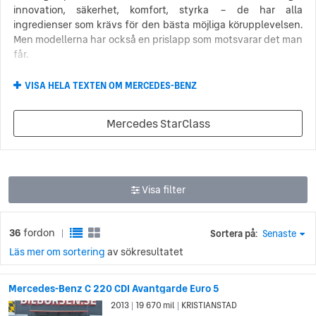
innovation, säkerhet, komfort, styrka – de har alla
ingredienser som krävs för den bästa möjliga körupplevelsen.
Men modellerna har också en prislapp som motsvarar det man
får.
När man letar efter en lyxig bil i den högre prisklassen kan
VISA HELA TEXTEN OM MERCEDES-BENZ
man aldrig slå fel med en Mercedes Benz. Detta oavsett man
är ute efter en liten familjebil som Mercedes Benz A-klass, en
Mercedes StarClass
lyxig suv som GLC-klass eller en sportig sedan som S-klass –
vilken nyligen krossade allt motstånd i storleksklassen. På
grund av den höga kvaliteten och den höga prislappen är det
ofta förmånligt att köpa Mercedes Benz begagnat.
Visa filter
Mercedes Benz och den allra första
bilen
36
fordon
Sortera på:
Senaste
|
Mercedes Benz historia sträcker sig hela vägen tillbaka till den
Läs mer om sortering
av sökresultatet
allra första bilen. Den tyska ingenjören Karl Benz byggde den
första bensindrivna bilen, Benz Patent Motorwagen, 1886. Karl
Mercedes-Benz C 220 CDI Avantgarde Euro 5
Benz företag, Benz & Cie, slog sig senare samman med
2013
19 670 mil
KRISTIANSTAD
|
|
biltillverkaren Daimler-Motoren-Gesellschaft (DMG) 1926 och