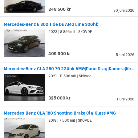
249 500 kr
30 juni 2026
Mercedes-Benz E 300 T de DE AMG Line 306hk
2023
8 856 mil
SKÖVDE
|
|
409 900 kr
5 juni 2026
Mercedes-Benz CLA 250 7G 224hk AMG|Pano|Drag|Kamera|Keyless
2021
11 508 mil
Skövde
|
|
325 000 kr
1 juni 2026
Mercedes-Benz CLA 180 Shooting Brake Cla-Klass AMG
2019
7 500 mil
SKÖVDE
|
|