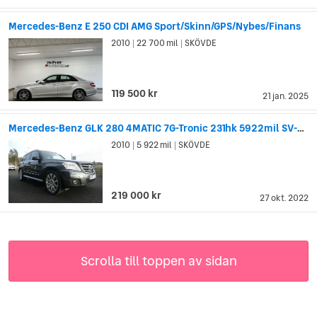
Mercedes-Benz E 250 CDI AMG Sport/Skinn/GPS/Nybes/Finans
2010
22 700 mil
SKÖVDE
|
|
119 500 kr
21 jan. 2025
Mercedes-Benz GLK 280 4MATIC 7G-Tronic 231hk 5922mil SV-Såld
2010
5 922 mil
SKÖVDE
|
|
219 000 kr
27 okt. 2022
Scrolla till toppen av sidan