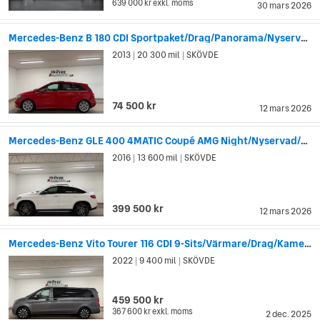
639 000 kr
exkl. moms
30 mars 2026
Mercedes-Benz B 180 CDI Sportpaket/Drag/Panorama/Nyservad/M-Värmare
2013
20 300 mil
SKÖVDE
|
|
74 500 kr
12 mars 2026
Mercedes-Benz GLE 400 4MATIC Coupé AMG Night/Nyservad/Panorama/Drag/360°
2016
13 600 mil
SKÖVDE
|
|
399 500 kr
12 mars 2026
Mercedes-Benz Vito Tourer 116 CDI 9-Sits/Värmare/Drag/Kamera
2022
9 400 mil
SKÖVDE
|
|
459 500 kr
367 600 kr
exkl. moms
2 dec. 2025