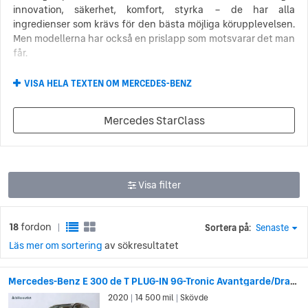
innovation, säkerhet, komfort, styrka – de har alla
ingredienser som krävs för den bästa möjliga körupplevelsen.
Men modellerna har också en prislapp som motsvarar det man
får.
När man letar efter en lyxig bil i den högre prisklassen kan
VISA HELA TEXTEN OM MERCEDES-BENZ
man aldrig slå fel med en Mercedes Benz. Detta oavsett man
är ute efter en liten familjebil som Mercedes Benz A-klass, en
Mercedes StarClass
lyxig suv som GLC-klass eller en sportig sedan som S-klass –
vilken nyligen krossade allt motstånd i storleksklassen. På
grund av den höga kvaliteten och den höga prislappen är det
ofta förmånligt att köpa Mercedes Benz begagnat.
Visa filter
Mercedes Benz och den allra första
bilen
18
fordon
Sortera på:
Senaste
|
Mercedes Benz historia sträcker sig hela vägen tillbaka till den
Läs mer om sortering
av sökresultatet
allra första bilen. Den tyska ingenjören Karl Benz byggde den
första bensindrivna bilen, Benz Patent Motorwagen, 1886. Karl
Mercedes-Benz E 300 de T PLUG-IN 9G-Tronic Avantgarde/Drag/Burmester
Benz företag, Benz & Cie, slog sig senare samman med
2020
14 500 mil
Skövde
|
|
biltillverkaren Daimler-Motoren-Gesellschaft (DMG) 1926 och