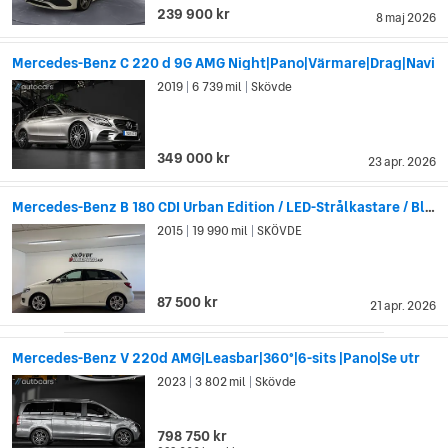
239 900 kr
8 maj 2026
Mercedes-Benz C 220 d 9G AMG Night|Pano|Värmare|Drag|Navi
2019
6 739 mil
Skövde
|
|
349 000 kr
23 apr. 2026
Mercedes-Benz B 180 CDI Urban Edition / LED-Strålkastare / Bluetooth
2015
19 990 mil
SKÖVDE
|
|
87 500 kr
21 apr. 2026
Mercedes-Benz V 220d AMG|Leasbar|360°|6-sits |Pano|Se utr
2023
3 802 mil
Skövde
|
|
798 750 kr