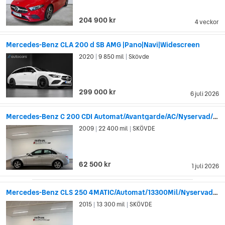
och Daimler uppfann även en kylardesign som används på
bilar än idag. DMGs Mercedes var den första bilen i modernt
204 900 kr
4 veckor
utförande, med nedsänkt kaross placerad mellan hjulen,
motorn i fronten och bakhjulsdrift.
Mercedes-Benz CLA 200 d SB AMG |Pano|Navi|Widescreen
Mercedes var också först med säkerhetsinnovationer som
2020
9 850 mil
Skövde
|
|
säkerhetszonen i förar- och passagerarsätet som skapas av
att fronten och bakdelen på bilen knycklas ihop vid kollision
(1951). Till den listan kan man också lägga till krockkuddar
299 000 kr
6 juli 2026
med automatiskt utlösning och säkerhetsbälte som späns åt
vid plötsliga ryck (1981).
Mercedes-Benz C 200 CDI Automat/Avantgarde/AC/Nyservad/Bluetooth
2009
22 400 mil
SKÖVDE
|
|
62 500 kr
1 juli 2026
Mercedes-Benz CLS 250 4MATIC/Automat/13300Mil/Nyservad/GPS/20"/Skinnkläd.
2015
13 300 mil
SKÖVDE
|
|