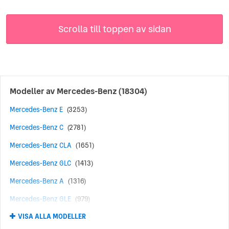
Mercedes var också först med säkerhetsinnovationer som
säkerhetszonen i förar- och passagerarsätet som skapas av
Scrolla till toppen av sidan
att fronten och bakdelen på bilen knycklas ihop vid kollision
(1951). Till den listan kan man också lägga till krockkuddar
med automatiskt utlösning och säkerhetsbälte som späns åt
vid plötsliga ryck (1981).
Modeller av
Mercedes-Benz
(18304)
Mercedes-Benz E
(3253)
Mercedes-Benz C
(2781)
Mercedes-Benz CLA
(1651)
Mercedes-Benz GLC
(1413)
Mercedes-Benz A
(1316)
Mercedes-Benz GLE
(979)
VISA ALLA MODELLER
Mercedes-Benz AMG
(616)