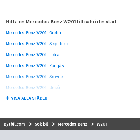
Mercedes-Benz B
(466)
Mercedes-Benz GLA
(424)
Hitta en Mercedes-Benz W201 till salu i din stad
Mercedes-Benz GLB
(424)
Mercedes-Benz W201 i Örebro
Mercedes-Benz S
(409)
Mercedes-Benz W201 i Segeltorp
Mercedes-Benz V
(290)
Mercedes-Benz W201 i Luleå
Mercedes-Benz SL
(263)
Mercedes-Benz W201 i Kungälv
Mercedes-Benz CLS
(262)
Mercedes-Benz W201 i Skövde
Mercedes-Benz EQE
(240)
Mercedes-Benz W201 i Umeå
Mercedes-Benz GLS
(237)
VISA ALLA STÄDER
Mercedes-Benz W201 i Norrköping
Mercedes-Benz G
(236)
Mercedes-Benz W201 i Upplands Väsby
Mercedes-Benz SLK
(229)
Mercedes-Benz W201 i Kungsbacka
Mercedes-Benz GLK
(211)
Bytbil.com
Sök bil
Mercedes-Benz
W201
Mercedes-Benz W201 i Uddevalla
Mercedes-Benz EQA
(171)