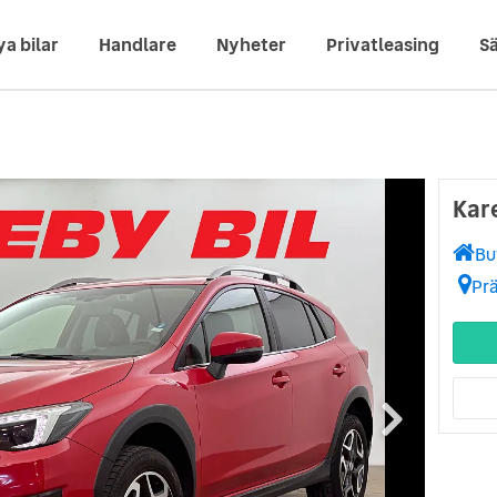
ya bilar
Handlare
Nyheter
Privatleasing
Sä
Kar
Bu
Pr