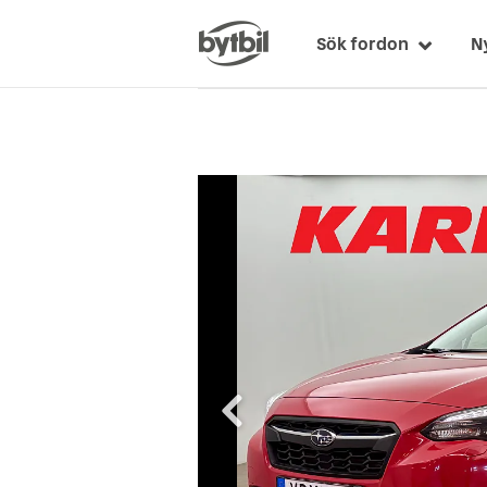
Sök fordon
N