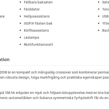
Fällbara baksäten
Sät
Färddator
Ton
are
Helljusassistans
USB
ISOFIX-fästen bak
Ytt
Körfilsassistans
Bac
Läslampa
Multifunktionsratt
ation
k 2018 är en kompakt och mångsidig crossover som kombinerar perman
in robusta design, höga markfrigång och praktiska egenskaper pass
n på 156 hk erbjuder en mjuk och följsam körupplevelse med en bra b
onic-automatlådan och Subarus symmetriska fyrhjulsdrift får du en 