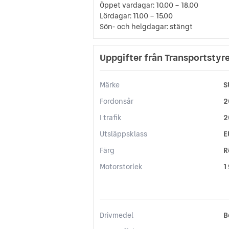
Öppet vardagar: 10.00 – 18.00
Lördagar: 11.00 – 15.00
Sön- och helgdagar: stängt
Uppgifter från Transportstyr
Märke
S
Fordonsår
2
I trafik
2
Utsläppsklass
E
Färg
R
Motorstorlek
1
Drivmedel
B