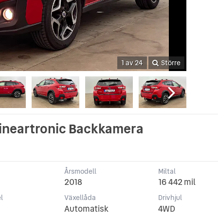
1 av 24
Större
Lineartronic Backkamera
Årsmodell
Miltal
2018
16 442 mil
l
Växellåda
Drivhjul
Automatisk
4WD