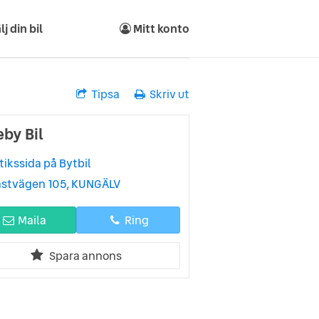
lj din bil
Mitt konto
Tipsa
Skriv ut
eby Bil
tikssida på Bytbil
ästvägen 105, KUNGÄLV
Maila
Ring
Spara annons