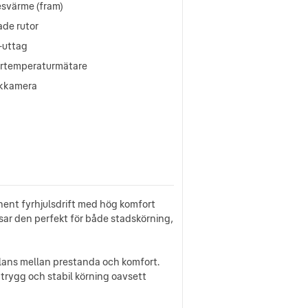
esvärme (fram)
ade rutor
-uttag
ertemperaturmätare
kkamera
ent fyrhjulsdrift med hög komfort
ar den perfekt för både stadskörning,
alans mellan prestanda och komfort.
trygg och stabil körning oavsett