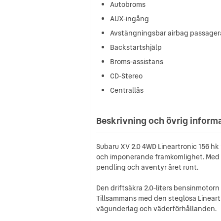
Autobroms
AUX-ingång
Avstängningsbar airbag passager
Backstartshjälp
Broms-assistans
CD-Stereo
Centrallås
Beskrivning och övrig inform
Subaru XV 2.0 4WD Lineartronic 156 h
och imponerande framkomlighet. Med s
pendling och äventyr året runt.
Den driftsäkra 2.0-liters bensinmotor
Tillsammans med den steglösa Lineartr
vägunderlag och väderförhållanden.