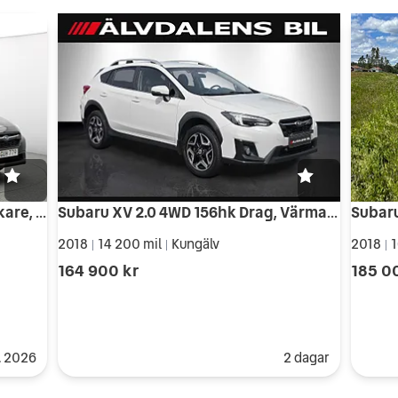
Subaru XV 2.0 4WD Kamera, 1 brukare, Kupévärme, Dragkrok 156hk
Subaru XV 2.0 4WD 156hk Drag, Värmare, Kamera, Carplay, Adaptiv
Subaru
2018
14 200 mil
Kungälv
2018
1
|
|
|
164 900 kr
185 0
. 2026
2 dagar