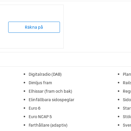
Räkna på
Digitalradio (DAB)
Pla
Dimljus fram
Rail
Elhissar (fram och bak)
Reg
Elinfällbara sidospeglar
Sid
Euro 6
Star
Euro NCAP 5
Stö
Farthållare (adaptiv)
Sve