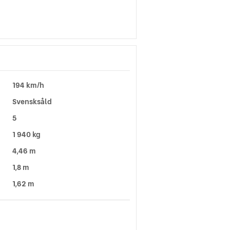
194 km/h
Svensksåld
5
1 940 kg
4,46 m
1,8 m
1,62 m