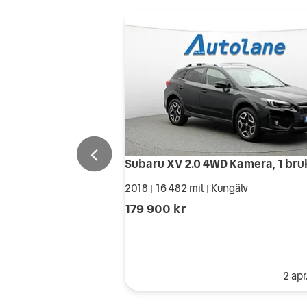
2018
16 482 mil
Kungälv
|
|
179 900 kr
2 apr