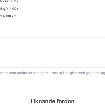
15 kW/156 hk
55 g/km CO
2
,9 l/100 km
nnonserar produkter och tjänster som är i enlighet med gällande lag
Liknande fordon