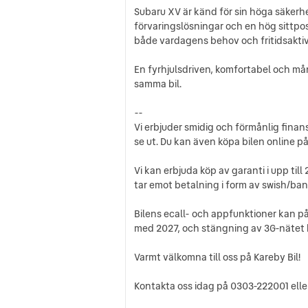
Subaru XV är känd för sin höga säkerh
förvaringslösningar och en hög sittpos
både vardagens behov och fritidsaktiv
En fyrhjulsdriven, komfortabel och mån
samma bil.
--
Vi erbjuder smidig och förmånlig finan
se ut. Du kan även köpa bilen online p
Vi kan erbjuda köp av garanti i upp ti
tar emot betalning i form av swish/bank
Bilens ecall- och appfunktioner kan p
med 2027, och stängning av 3G-nätet ha
Varmt välkomna till oss på Kareby Bil!
Kontakta oss idag på 0303-222001 eller