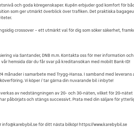
etsnivå och goda köregenskaper. Kupén erbjuder god komfort för bå
ition som ger utmärkt överblick över trafiken. Det praktiska bagage
iteter.
gsidig crossover – ett utmärkt val för dig som söker säkerhet, fram
siering via Santander, DNB m.m. Kontakta oss för mer information oc
å vår hemsida där du får svar på kreditansökan med mobilt Bank-ID!
ll 24 månader i samarbete med Trygg-Hansa. I samband med leverans av
överföring. Vi köper / tar gärna din nuvarande bil i inbyte!
åverkas av nedstängningen av 2G- och 3G-näten, vilket för 2G-nätet 
r påbörjats och stängs successivt. Prata med din säljare för ytterlig
 info@karebybil.se för ditt nästa bilköp! https://www.karebybil.se