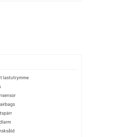
nt lastutrymme
s
nsensor
oairbags
tspärr
ldlarm
nsksåld