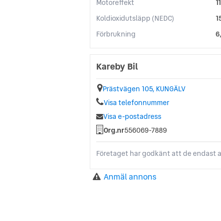
Motoreffekt
1
Koldioxidutsläpp (NEDC)
1
Förbrukning
6
Kareby Bil
Prästvägen 105, KUNGÄLV
Visa telefonnummer
Visa e-postadress
Org.nr
556069-7889
Företaget har godkänt att de endast a
Anmäl annons