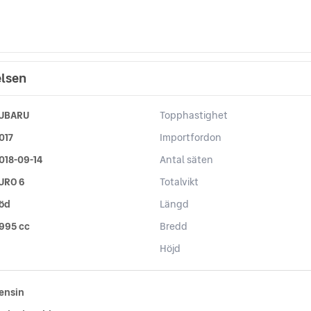
elsen
UBARU
Topphastighet
017
Importfordon
018-09-14
Antal säten
URO 6
Totalvikt
öd
Längd
 995 cc
Bredd
Höjd
ensin