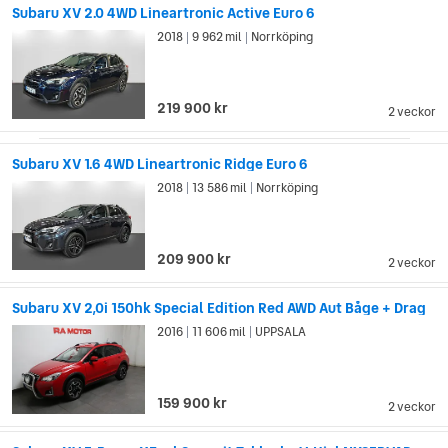
Subaru XV 2.0 4WD Lineartronic Active Euro 6
2018
9 962 mil
Norrköping
|
|
219 900 kr
2 veckor
Subaru XV 1.6 4WD Lineartronic Ridge Euro 6
2018
13 586 mil
Norrköping
|
|
209 900 kr
2 veckor
Subaru XV 2,0i 150hk Special Edition Red AWD Aut Båge + Drag
2016
11 606 mil
UPPSALA
|
|
159 900 kr
2 veckor