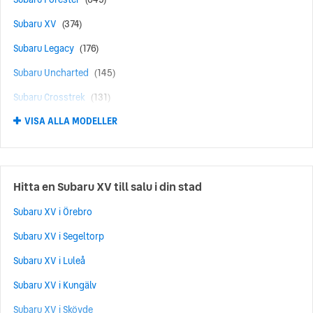
Subaru XV
(374)
Subaru Legacy
(176)
Subaru Uncharted
(145)
Subaru Crosstrek
(131)
VISA ALLA MODELLER
Subaru Solterra
(104)
Subaru Impreza
(83)
Subaru Levorg
(72)
Hitta en Subaru XV till salu i din stad
Subaru E-Outback
(65)
Subaru XV i Örebro
Subaru WRX
(24)
Subaru XV i Segeltorp
Subaru BRZ
(11)
Subaru XV i Luleå
Subaru Tribeca
(4)
Subaru XV i Kungälv
Subaru Justy
(3)
Subaru XV i Skövde