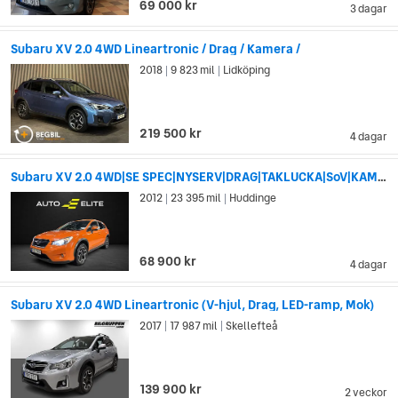
69 000 kr
3 dagar
Subaru XV 2.0 4WD Lineartronic / Drag / Kamera /
2018
9 823 mil
Lidköping
|
|
219 500 kr
4 dagar
Subaru XV 2.0 4WD|SE SPEC|NYSERV|DRAG|TAKLUCKA|SoV|KAMERA|KEYLESS
2012
23 395 mil
Huddinge
|
|
68 900 kr
4 dagar
Subaru XV 2.0 4WD Lineartronic (V-hjul, Drag, LED-ramp, Mok)
2017
17 987 mil
Skellefteå
|
|
139 900 kr
2 veckor