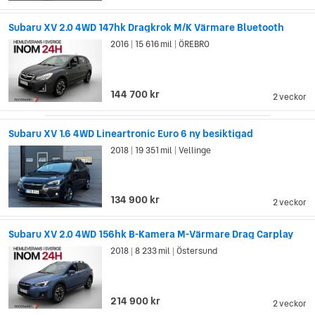
Subaru XV 2.0 4WD 147hk Dragkrok M/K Värmare Bluetooth
2016
15 616 mil
ÖREBRO
|
|
144 700 kr
2 veckor
Subaru XV 1.6 4WD Lineartronic Euro 6 ny besiktigad
2018
19 351 mil
Vellinge
|
|
134 900 kr
2 veckor
Subaru XV 2.0 4WD 156hk B-Kamera M-Värmare Drag Carplay
2018
8 233 mil
Östersund
|
|
214 900 kr
2 veckor