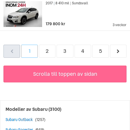
2017
8 410 mil
Sundsvall
|
|
179 800 kr
3 veckor
1
2
3
4
5
Scrolla till toppen av sidan
Modeller av
Subaru
(3100)
Subaru Outback
(1257)
Subaru Forester
(649)