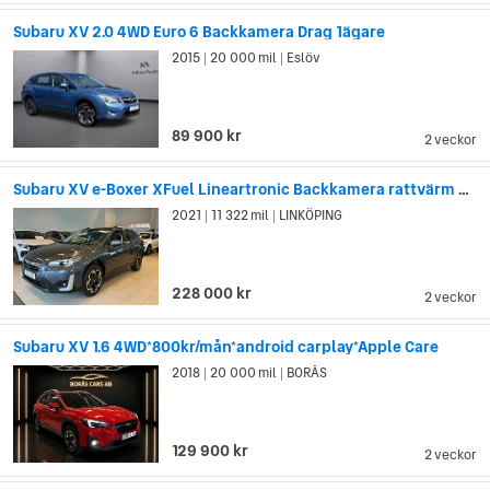
Subaru XV 2.0 4WD Euro 6 Backkamera Drag 1ägare
2015
20 000 mil
Eslöv
|
|
89 900 kr
2 veckor
Subaru XV e-Boxer XFuel Lineartronic Backkamera rattvärm S/V-hjul
2021
11 322 mil
LINKÖPING
|
|
228 000 kr
2 veckor
Subaru XV 1.6 4WD*800kr/mån*android carplay*Apple Care
2018
20 000 mil
BORÅS
|
|
129 900 kr
2 veckor