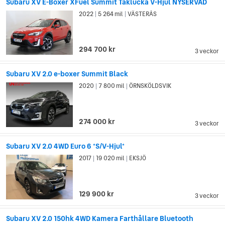
Subaru XV E-Boxer XFuel Summit Taklucka V-Hjul NYSERVAD
2022
5 264 mil
VÄSTERÅS
|
|
294 700 kr
3 veckor
Subaru XV 2.0 e-boxer Summit Black
2020
7 800 mil
ÖRNSKÖLDSVIK
|
|
274 000 kr
3 veckor
Subaru XV 2.0 4WD Euro 6 *S/V-Hjul*
2017
19 020 mil
EKSJÖ
|
|
129 900 kr
3 veckor
Subaru XV 2.0 150hk 4WD Kamera Farthållare Bluetooth