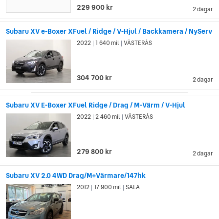
229 900 kr
2 dagar
Subaru XV e-Boxer XFuel / Ridge / V-Hjul / Backkamera / NyServ
2022
1 640 mil
VÄSTERÅS
|
|
304 700 kr
2 dagar
Subaru XV E-Boxer XFuel Ridge / Drag / M-Värm / V-Hjul
2022
2 460 mil
VÄSTERÅS
|
|
279 800 kr
2 dagar
Subaru XV 2.0 4WD Drag/M+Värmare/147hk
2012
17 900 mil
SALA
|
|