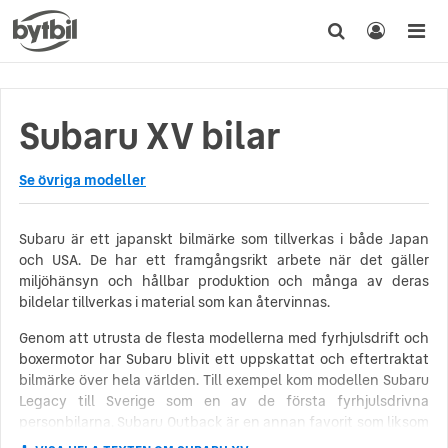
Subaru XV bilar
Se övriga modeller
Subaru är ett japanskt bilmärke som tillverkas i både Japan
och USA. De har ett framgångsrikt arbete när det gäller
miljöhänsyn och hållbar produktion och många av deras
bildelar tillverkas i material som kan återvinnas.
Genom att utrusta de flesta modellerna med fyrhjulsdrift och
boxermotor har Subaru blivit ett uppskattat och eftertraktat
bilmärke över hela världen. Till exempel kom modellen Subaru
Legacy till Sverige som en av de första fyrhjulsdrivna
personbilarna. Subaru Outback är en annan favorit som liksom
alla andra modeller är konstruerad med Subarus berömda