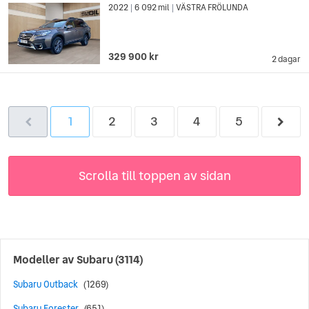
2022
6 092 mil
VÄSTRA FRÖLUNDA
|
|
329 900 kr
2 dagar
1
2
3
4
5
Scrolla till toppen av sidan
Modeller av
Subaru
(3114)
Subaru Outback
(1269)
Subaru Forester
(651)