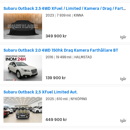
Subaru Outback 2.5 4WD XFuel / Limited / Kamera / Drag / Farthållare
2023
7 939 mil
KINNA
|
|
349 900 kr
Igår
Subaru Outback 2.0 4WD 150hk Drag Kamera Farthållare BT
2016
19 499 mil
HALMSTAD
|
|
139 900 kr
Igår
Subaru Outback 2,5 XFuel Limited Aut.
2025
610 mil
NYKÖPING
|
|
449 900 kr
Igår