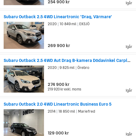
254 900 kr
Igår
Subaru Outback 2.5 4WD Lineartronic *Drag, Värmare*
2020
10 849 mil
EKSJÖ
|
|
269 900 kr
Igår
Subaru Outback 2.5 4WD Aut Drag B-kamera Dödavinkel Carplay MOMS
2020
9 825 mil
Örebro
|
|
274 900 kr
219 920 kr
exkl. moms
Igår
Subaru Outback 2.0 4WD Lineartronic Business Euro 5
2014
18 850 mil
Mariefred
|
|
129 000 kr
Igår