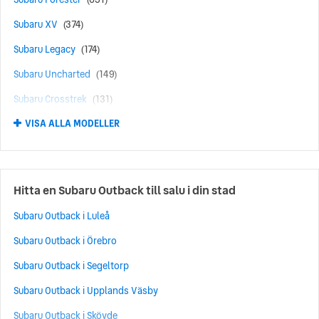
Subaru XV
(374)
Subaru Legacy
(174)
Subaru Uncharted
(149)
Subaru Crosstrek
(131)
VISA ALLA MODELLER
Subaru Solterra
(102)
Subaru Impreza
(82)
Subaru Levorg
(73)
Hitta en Subaru Outback till salu i din stad
Subaru E-Outback
(65)
Subaru Outback i Luleå
Subaru WRX
(24)
Subaru Outback i Örebro
Subaru BRZ
(11)
Subaru Outback i Segeltorp
Subaru Tribeca
(4)
Subaru Outback i Upplands Väsby
Subaru Justy
(3)
Subaru Outback i Skövde