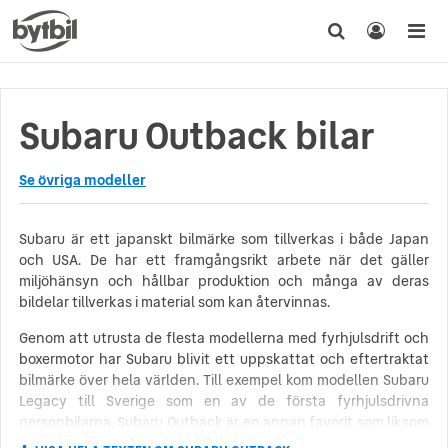
Subaru Outback bilar
Se övriga modeller
Subaru är ett japanskt bilmärke som tillverkas i både Japan
och USA. De har ett framgångsrikt arbete när det gäller
miljöhänsyn och hållbar produktion och många av deras
bildelar tillverkas i material som kan återvinnas.
Genom att utrusta de flesta modellerna med fyrhjulsdrift och
boxermotor har Subaru blivit ett uppskattat och eftertraktat
bilmärke över hela världen. Till exempel kom modellen Subaru
Legacy till Sverige som en av de första fyrhjulsdrivna
personbilarna. Subaru Outback är en annan favorit som liksom
alla andra modeller är konstruerad med Subarus berömda