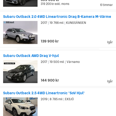
319 200 kr
exkl. moms
6 timmar
Subaru Outback 2.0 4WD Lineartronic Drag B-Kamera M-Värme
2017
19 766 mil
KUNGSÄNGEN
|
|
139 900 kr
Igår
Subaru Outback AWD Drag V-hjul
2017
19 500 mil
Värnamo
|
|
144 900 kr
Igår
Subaru Outback 2.5 4WD Lineartronic *SoV Hjul*
2019
8 785 mil
EKSJÖ
|
|