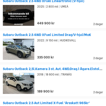
Subaru Outback 2.5 4WD XFuel Lineartronic (V-hjul)
2025
2 800 mil
UMEÅ
|
|
449 900 kr
2 dagar
Subaru Outback 2.5 4WD XFuel Limited Drag/V-hjul/MoK
2022
9 150 mil
HUDIKSVALL
|
|
335 000 kr
2 dagar
Subaru Outback 2,5l.Kamera 3 st. Aut. 4WD.Drag.1 Ägare.Elstol.Rattvärme
2018
18 600 mil
TRANÅS
|
|
189 900 kr
2 dagar
Subaru Outback 2.5 Aut Limited X-Fuel *Årsskatt 965kr*